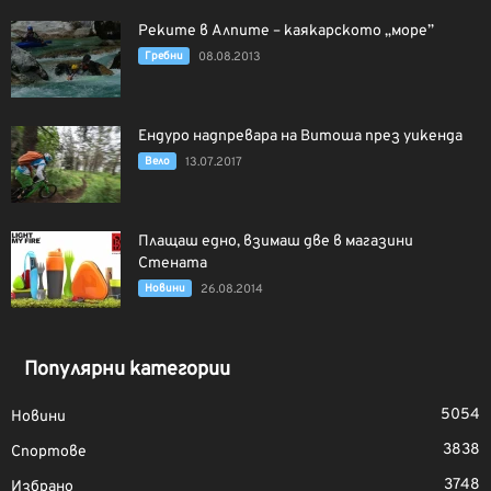
Реките в Алпите – каякарското „море”
Гребни
08.08.2013
Eндуро надпревара на Витоша през уикенда
Вело
13.07.2017
Плащаш едно, взимаш две в магазини
Стената
Новини
26.08.2014
Популярни категории
5054
Новини
3838
Спортове
3748
Избрано