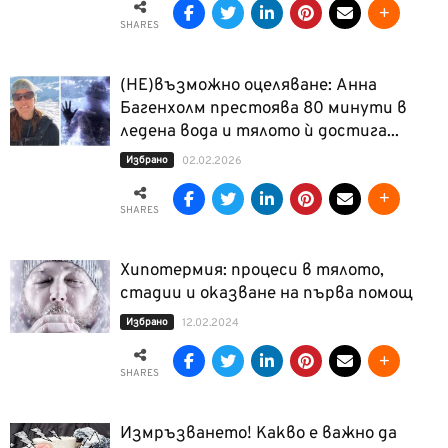
SHARES
(НЕ)възможно оцеляване: Анна
Багенхолм престоява 80 минути в
ледена вода и тялото ѝ достига...
Избрано
02.02.2026
SHARES
Хипотермия: процеси в тялото,
стадии и оказване на първа помощ
Избрано
12.02.2024
SHARES
Измръзването! Какво е важно да