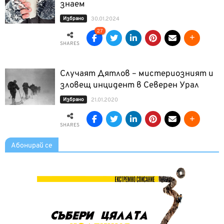
знаем
Избрано
30.01.2024
27
SHARES
Случаят Дятлов – мистериозният и
зловещ инцидент в Северен Урал
Избрано
21.01.2020
SHARES
Абонирай се