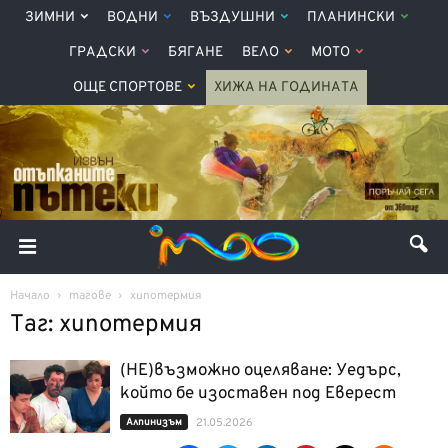
ЗИМНИ
ВОДНИ
ВЪЗДУШНИ
ПЛАНИНСКИ
ГРАДСКИ
БЯГАНЕ
ВЕЛО
МОТО
ОЩЕ СПОРТОВЕ
ХИЖА НА ГОДИНАТА
Начало
тагове
хипотермия
Таг: хипотермия
(НЕ)възможно оцеляване: Уедърс,
който бе изоставен под Еверест
Алпинизъм
21.05.2026