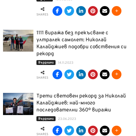
SHARES
1111 виража без прекъсване с
ултралек самолет: Николай
Калайджиев подобри собствения си
рекорд
Въздушни
14.11.2023
SHARES
Трети световен рекорд за Николай
Калайджиев: най-много
последователни 360º виражи
Въздушни
23.06.2023
SHARES