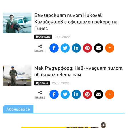
Българският пилот Николай
Калайджиев с официален рекорд на
Гинес
Въздушни
24.11.2022
SHARES
Мак Ръдърфорд: Най-младият пилот,
обиколил света сам
Избрано
25.08.2022
SHARES
Абонирай се