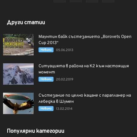
Други статии
Маунтин байк състезанието „Borovets Open
Cup 2013“
Новини
05.06.2013
Ситуацията в района на К2 към настоящия
момент
Новини
20.02.2019
Състезание по целно кацане с парапланер на
лебедка в Шумен
Новини
13.02.2014
Популярни категории