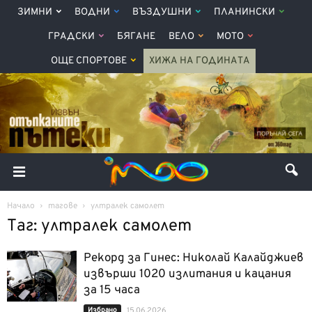
ЗИМНИ
ВОДНИ
ВЪЗДУШНИ
ПЛАНИНСКИ
ГРАДСКИ
БЯГАНЕ
ВЕЛО
МОТО
ОЩЕ СПОРТОВЕ
ХИЖА НА ГОДИНАТА
Начало
тагове
ултралек самолет
Таг: ултралек самолет
Рекорд за Гинес: Николай Калайджиев
извърши 1020 излитания и кацания
за 15 часа
Избрано
15.06.2026