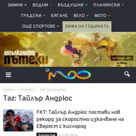
ЗИМНИ
ВОДНИ
ВЪЗДУШНИ
ПЛАНИНСКИ
ГРАДСКИ
БЯГАНЕ
ВЕЛО
МОТО
ОЩЕ СПОРТОВЕ
ХИЖА НА ГОДИНАТА
Начало
тагове
Тайлър Андрюс
Таг: Тайлър Андрюс
FKT: Тайлър Андрюс постави нов
рекорд за скоростно изкачване на
Eверест с кислород
Алпинизъм
03.06.2026