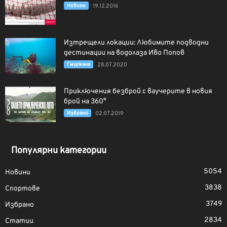
Новини
19.12.2016
Изтрещели локации: Любимите подводни
дестинации на водолаза Иво Попов
Гмуркане
28.07.2020
Приключения безброй с ваучерите в новия
брой на 360°
Избрано
02.07.2019
Популярни категории
5054
Новини
3838
Спортове
3749
Избрано
2834
Статии