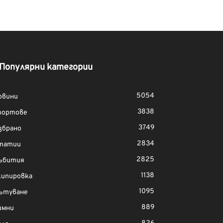
Популярни категории
5054
овини
3838
портове
3749
збрано
2834
татии
2825
ъбития
1138
кипировка
1095
ътуване
889
имни