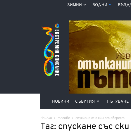
ЗИМНИ
ВОДНИ
ВЪЗД
Списание
360°
НОВИНИ
СЪБИТИЯ
ПЪТУВАНЕ
Начало
тагове
спускане със ски от еверест
Таг: спускане със ск