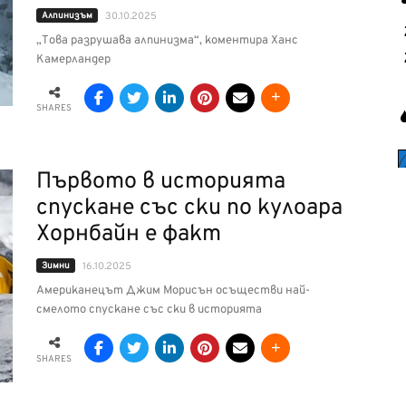
Алпинизъм
30.10.2025
„Това разрушава алпинизма“, коментира Ханс
Камерландер
SHARES
Първото в историята
спускане със ски по кулоара
Хорнбайн е факт
Зимни
16.10.2025
Американецът Джим Морисън осъществи най-
смелото спускане със ски в историята
SHARES