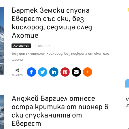
Бартек Земски спусна
Еверест със ски, без
кислород, седмица след
Лхотце
Алпинизъм
20.05.2026
Без допълнителен кислород, без подкрепа от екип или
шерпи
SHARES
Анджей Баргиел отнесе
остра критика от пионер в
ски спусканията от
Еверест