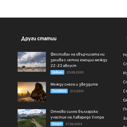
Други статии
Фестивал на хвърчилата ни
Н
залива с летни емоции между
С
22-23 август
Новини
20.08.2020
И
С
Между снега и звездите
С
Пътуване
21.11.2014
Е
П
Отново силно българско
участие на Лаваредо Ултра
З
Бягане
27.06.2023