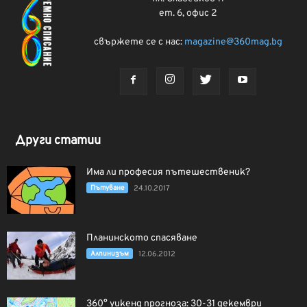
ет. 6, офис 2
свържете се с нас:
magazine@360mag.bg
Други статии
Има ли професия пътешественик?
Пътуване
24.10.2017
Планинското спасяване
Алпинизъм
12.06.2012
360° уикенд прогноза: 30-31 декември