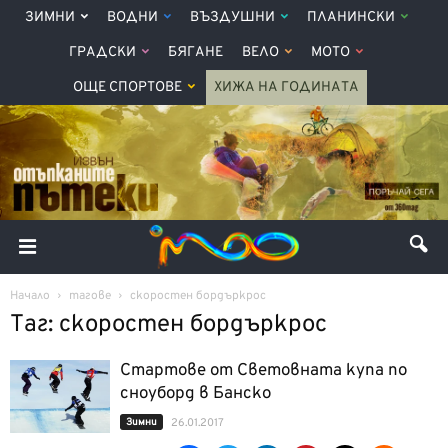
ЗИМНИ
ВОДНИ
ВЪЗДУШНИ
ПЛАНИНСКИ
ГРАДСКИ
БЯГАНЕ
ВЕЛО
МОТО
ОЩЕ СПОРТОВЕ
ХИЖА НА ГОДИНАТА
Начало
тагове
скоростен бордъркрос
Таг: скоростен бордъркрос
Стартове от Световната купа по
сноуборд в Банско
Зимни
26.01.2017