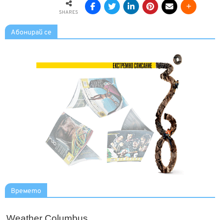
SHARES
Абонирай се
Времето