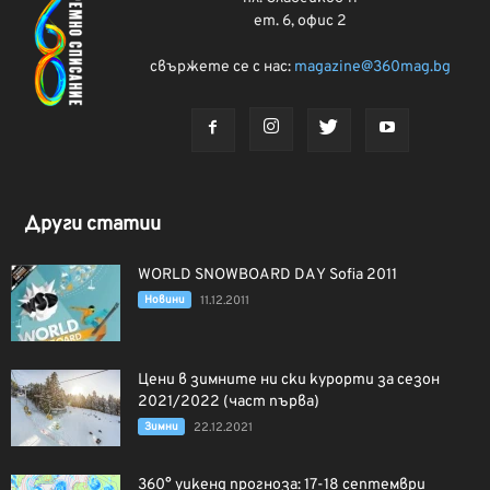
ет. 6, офис 2
свържете се с нас:
magazine@360mag.bg
Други статии
WORLD SNOWBOARD DAY Sofia 2011
Новини
11.12.2011
Цени в зимните ни ски курорти за сезон
2021/2022 (част първа)
Зимни
22.12.2021
360° уикенд прогноза: 17-18 септември