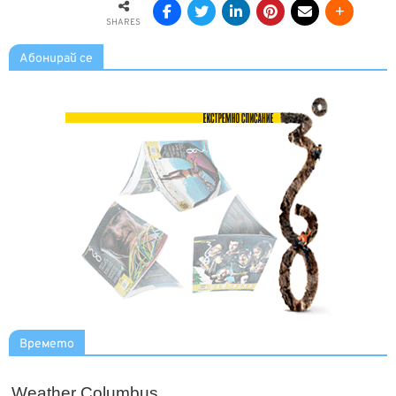
SHARES
Абонирай се
Времето