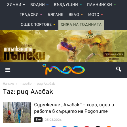
ЗИМНИ
ВОДНИ
ВЪЗДУШНИ
ПЛАНИНСКИ
ГРАДСКИ
БЯГАНЕ
ВЕЛО
МОТО
ОЩЕ СПОРТОВЕ
ХИЖА НА ГОДИНАТА
Начало
тагове
рид Алабак
Таг: рид Алабак
Сдружение „Алабак“ – хора, идеи и
работа в сърцето на Родопите
Еко
25.03.2026