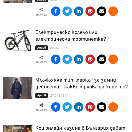
03.04.2025
SHARES
Електрическо колело или
електрическа тротинетка?
Архив
28.03.2025
SHARES
Мъжко яке тип „парка“ за зимни
дейности – какво трябва да бъде то?
Архив
27.01.2025
SHARES
Кои онлайн казина в България дават