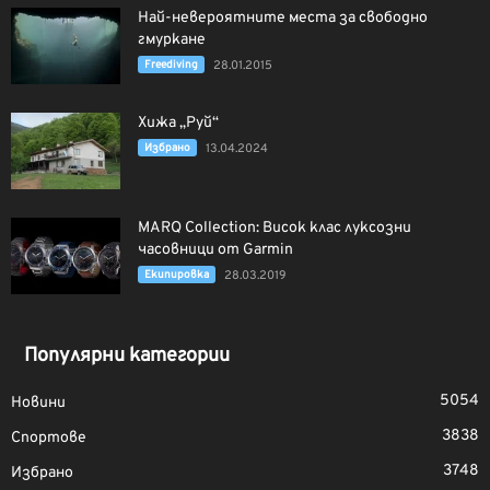
Най-невероятните места за свободно
гмуркане
Freediving
28.01.2015
Хижа „Руй“
Избрано
13.04.2024
MARQ Collection: Висок клас луксозни
часовници от Garmin
Екипировка
28.03.2019
Популярни категории
5054
Новини
3838
Спортове
3748
Избрано