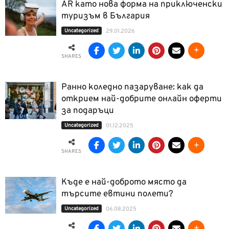
AR като нова форма на приключенски
туризъм в България
Uncategorized
29.01.2026
SHARES
Ранно коледно пазаруване: как да
открием най-добрите онлайн оферти
за подаръци
Uncategorized
01.12.2025
SHARES
Къде е най-доброто място да
търсите евтини полети?
Uncategorized
06.08.2025