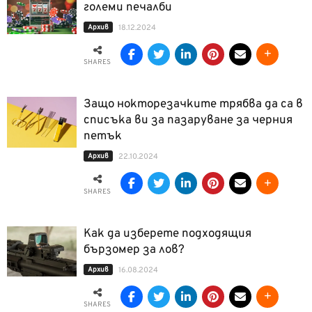
големи печалби
Архив
18.12.2024
SHARES
Защо нокторезачките трябва да са в
списъка ви за пазаруване за черния
петък
Архив
22.10.2024
SHARES
Как да изберете подходящия
бързомер за лов?
Архив
16.08.2024
SHARES