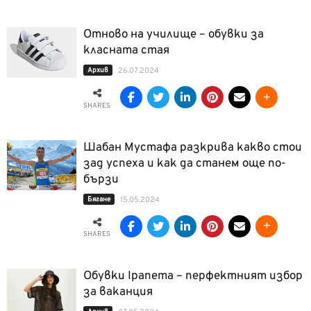
Отново на училище – обувки за
класната стая
Архив
26.07.2024
SHARES
Шабан Мустафа разкрива какво стои
зад успеха и как да станем още по-
бързи
Бягане
15.05.2024
SHARES
Обувки Ipanema – перфектният избор
за ваканция