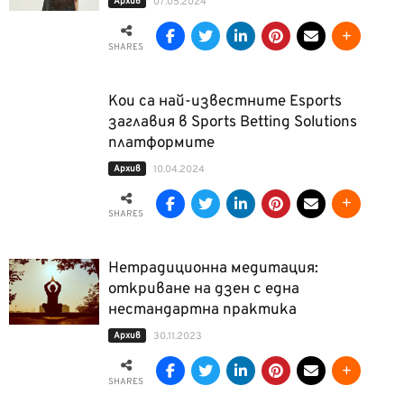
Архив
07.05.2024
SHARES
Кои са най-известните Esports
заглавия в Sports Betting Solutions
платформите
Архив
10.04.2024
SHARES
Нетрадиционна медитация:
откриване на дзен с една
нестандартна практика
Архив
30.11.2023
SHARES