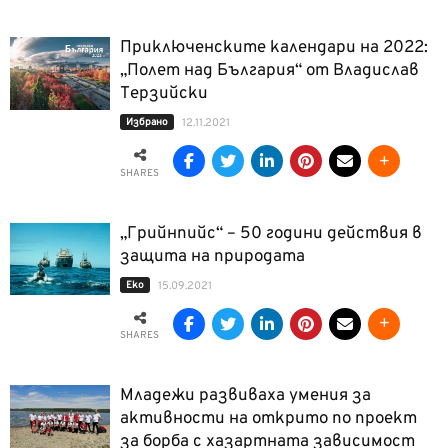
Приключенските календари на 2022:
„Полет над България“ от Владислав
Терзийски
Избрано
12.11.2021
SHARES
„Грийнпийс“ – 50 години действия в
защита на природата
Еко
15.09.2021
SHARES
Младежи развиваха умения за
активности на открито по проект
за борба с хазартната зависимост