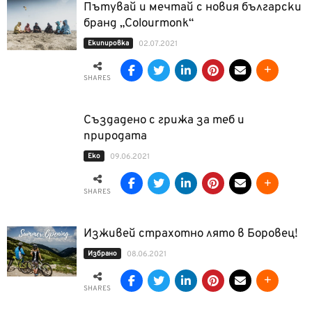
Пътувай и мечтай с новия български
бранд „Colourmonk“
Екипировка
02.07.2021
SHARES
Създадено с грижа за теб и
природата
Еко
09.06.2021
SHARES
Изживей страхотно лято в Боровец!
Избрано
08.06.2021
SHARES