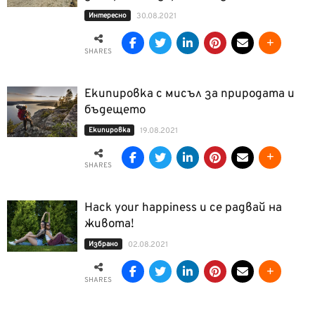
Интерeсно
30.08.2021
SHARES
Екипировка с мисъл за природата и
бъдещето
Екипировка
19.08.2021
SHARES
Hack your happiness и се радвай на
живота!
Избрано
02.08.2021
SHARES