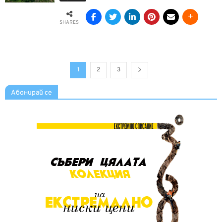
SHARES
1
2
3
Абонирай се