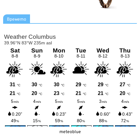
Времето
meteoblue