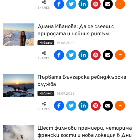
SHARES
Диана Иванова: Да се слееш с
природата и нейния ритъм
Избрано
15.08.2023
SHARES
Първата Българска рейнджърска
служба
Избрано
14.09.2022
SHARES
Шест филмови премиери, четирима
френски гости и нова локация в Дни