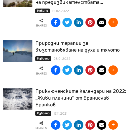
на предизвикателствата...
Новини
15.02.2022
SHARES
Природни терапии за
възстановяване на духа и тялото
Избрано
28.01.2022
SHARES
Приключенските календари на 2022:
„Живи планини“ от Бранислав
Бранков
Избрано
17.11.2021
SHARES