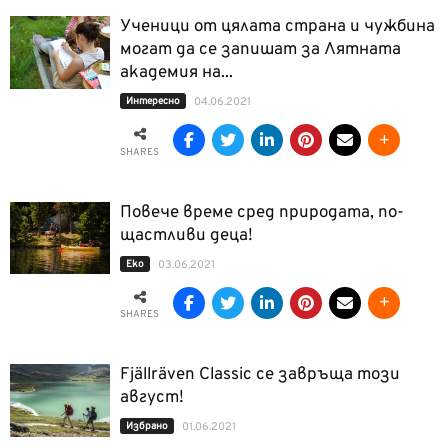
Ученици от цялата страна и чужбина
могат да се запишат за Лятната
академия на...
Интерeсно
04.06.2021
SHARES
Повече време сред природата, по-
щастливи деца!
Еко
03.06.2021
SHARES
Fjällräven Classic се завръща този
август!
Избрано
01.06.2021