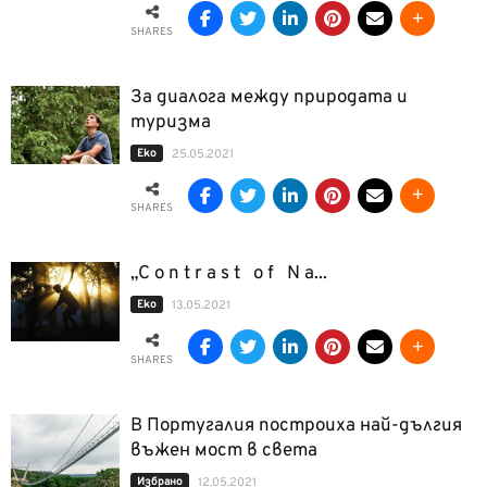
SHARES
За диалога между природата и
туризма
Еко
25.05.2021
SHARES
„C o n t r a s t o f N a...
Еко
13.05.2021
SHARES
В Португалия построиха най-дългия
въжен мост в света
Избрано
12.05.2021