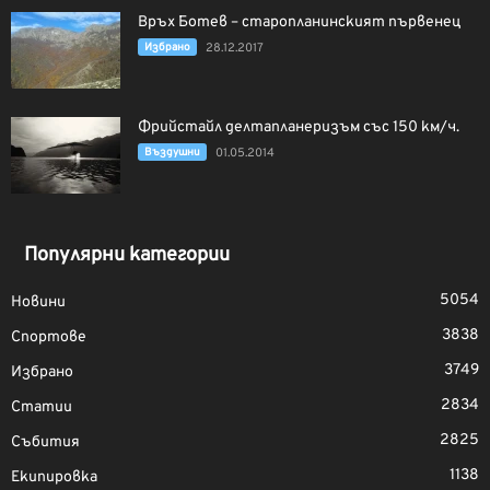
Връх Ботев – старопланинският първенец
Избрано
28.12.2017
Фрийстайл делтапланеризъм със 150 км/ч.
Въздушни
01.05.2014
Популярни категории
5054
Новини
3838
Спортове
3749
Избрано
2834
Статии
2825
Събития
1138
Екипировка