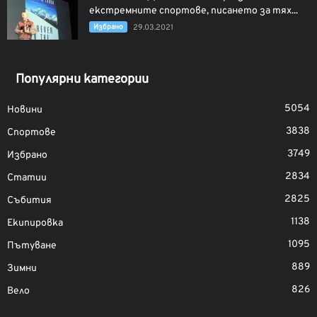
екстремните спортове, писането за тях...
Избрано
29.03.2021
Популярни категории
5054
Новини
3838
Спортове
3749
Избрано
2834
Статии
2825
Събития
1138
Екипировка
1095
Пътуване
889
Зимни
826
Вело