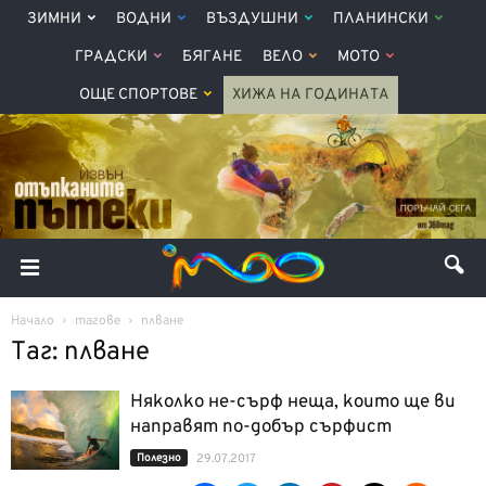
ЗИМНИ
ВОДНИ
ВЪЗДУШНИ
ПЛАНИНСКИ
ГРАДСКИ
БЯГАНЕ
ВЕЛО
МОТО
ОЩЕ СПОРТОВЕ
ХИЖА НА ГОДИНАТА
Начало
тагове
плване
Таг: плване
Няколко не-сърф неща, които ще ви
направят по-добър сърфист
Полезно
29.07.2017