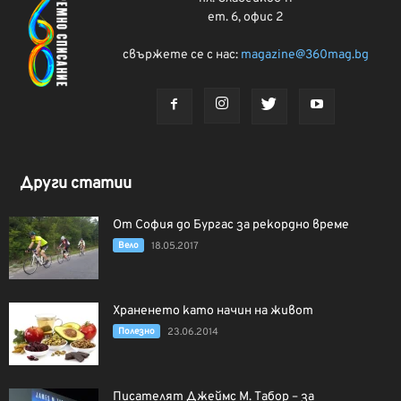
ет. 6, офис 2
свържете се с нас:
magazine@360mag.bg
Други статии
От София до Бургас за рекордно време
Вело
18.05.2017
Храненето като начин на живот
Полезно
23.06.2014
Писателят Джеймс М. Табор – за