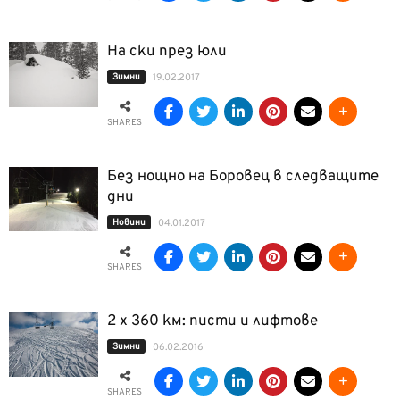
На ски през юли
Зимни
19.02.2017
SHARES
Без нощно на Боровец в следващите
дни
Новини
04.01.2017
SHARES
2 х 360 км: писти и лифтове
Зимни
06.02.2016
SHARES