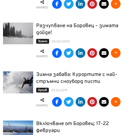
SHARES
Разчупване на Боровец – зимата
дойде!
Зимни
05.02.2020
SHARES
Зимна забава: Курортите с най-
стръмни сноуборд писти
Архив
02.12.2019
SHARES
Включване от Боровец: 17-22
февруари