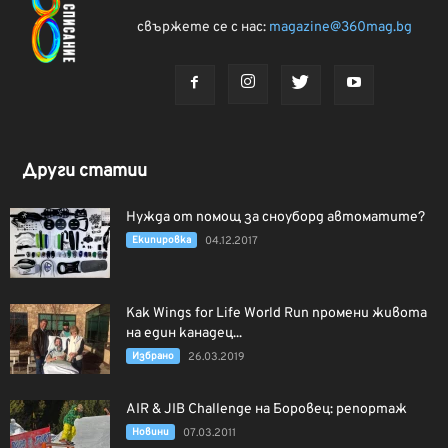
свържете се с нас:
magazine@360mag.bg
Други статии
Нужда от помощ за сноуборд автоматите?
Екипировка
04.12.2017
Как Wings for Life World Run промени живота
на един канадец...
Избрано
26.03.2019
AIR & JIB Challenge на Боровец: репортаж
Новини
07.03.2011