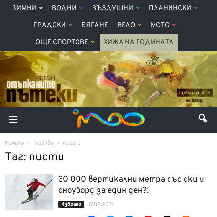
ЗИМНИ
ВОДНИ
ВЪЗДУШНИ
ПЛАНИНСКИ
ГРАДСКИ
БЯГАНЕ
ВЕЛО
МОТО
ОЩЕ СПОРТОВЕ
ХИЖА НА ГОДИНАТА
Начало
тагове
писти
Таг: писти
30 000 вертикални метра със ски и
сноуборд за един ден?!
Избрано
17.02.2021