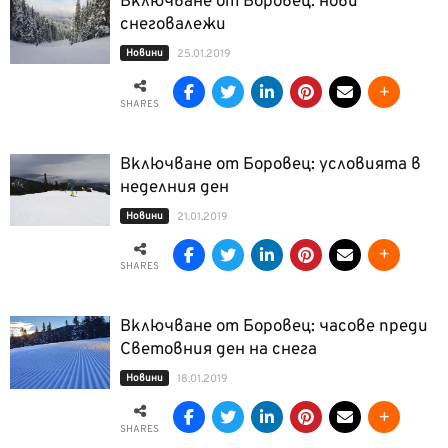
Включване от Боровец: нови
снеговалежи
Новини
25.01.2019
SHARES
Включване от Боровец: условията в
неделния ден
Новини
21.01.2019
SHARES
Включване от Боровец: часове преди
Световния ден на снега
Новини
18.01.2019
SHARES