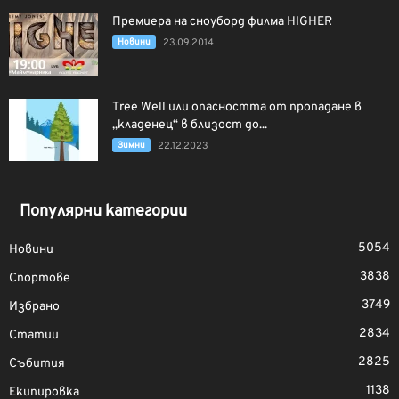
Премиера на сноуборд филма HIGHER
Новини
23.09.2014
Tree Well или опасността от пропадане в
„кладенец“ в близост до...
Зимни
22.12.2023
Популярни категории
5054
Новини
3838
Спортове
3749
Избрано
2834
Статии
2825
Събития
1138
Екипировка