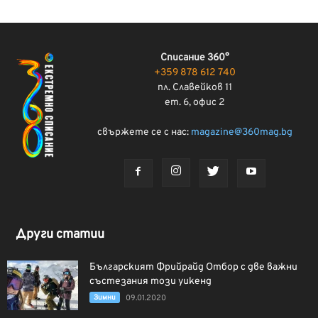
Списание 360°
+359 878 612 740
пл. Славейков 11
ет. 6, офис 2
свържете се с нас:
magazine@360mag.bg
Други статии
Българският Фрийрайд Отбор с две важни
състезания този уикенд
Зимни
09.01.2020