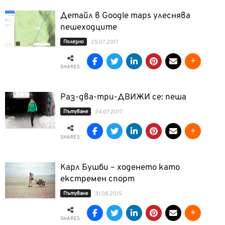
Детайл в Google maps улеснява
пешеходците
Полезно
25.07.2017
SHARES
Раз-два-три-ДВИЖИ се: пеша
Пътуване
24.07.2017
SHARES
Карл Бушби – ходенето като
екстремен спорт
Пътуване
31.08.2015
SHARES