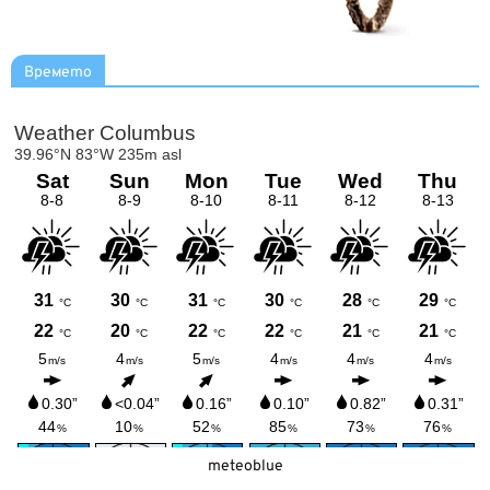
Времето
meteoblue