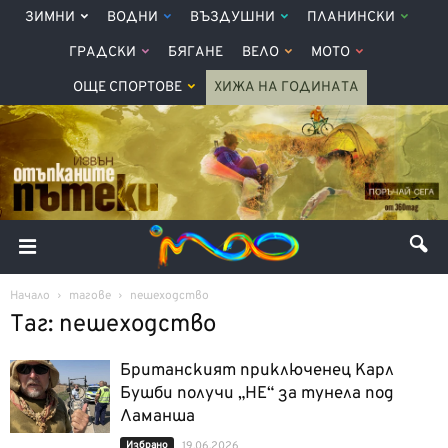
ЗИМНИ
ВОДНИ
ВЪЗДУШНИ
ПЛАНИНСКИ
ГРАДСКИ
БЯГАНЕ
ВЕЛО
МОТО
ОЩЕ СПОРТОВЕ
ХИЖА НА ГОДИНАТА
Начало
тагове
пешеходство
Таг: пешеходство
Британският приключенец Карл
Бушби получи „НЕ“ за тунела под
Ламанша
Избрано
19.06.2026