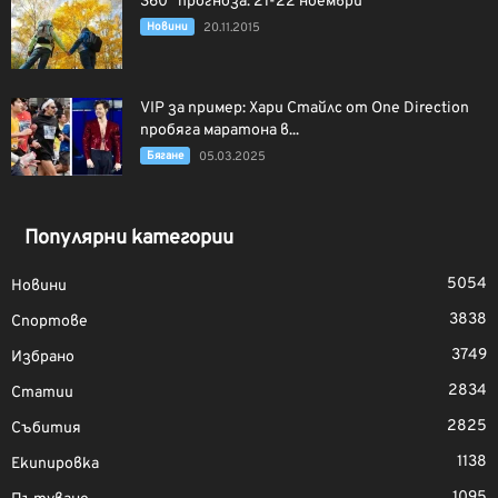
360° прогноза: 21-22 ноември
Новини
20.11.2015
VIP за пример: Хари Стайлс от One Direction
пробяга маратона в...
Бягане
05.03.2025
Популярни категории
5054
Новини
3838
Спортове
3749
Избрано
2834
Статии
2825
Събития
1138
Екипировка
1095