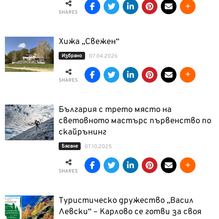
SHARES
Хижа „Свежен“
Избрано
07.04.2026
SHARES
България с трето място на
световното мастърс първенство по
скайрънинг
Бягане
07.10.2025
SHARES
Туристическо дружество „Васил
Левски“ – Карлово се готви за своя