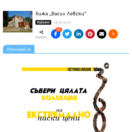
Хижа „Васил Левски“
Избрано
28.04.2023
95
SHARES
Абонирай се