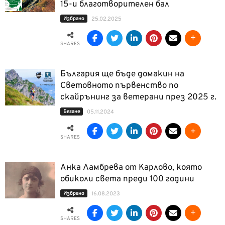
15-и благотворителен бал
Избрано
25.02.2025
SHARES
България ще бъде домакин на
Световното първенство по
скайрънинг за ветерани през 2025 г.
Бягане
05.11.2024
SHARES
Анка Ламбрева от Карлово, която
обиколи света преди 100 години
Избрано
16.08.2023
SHARES