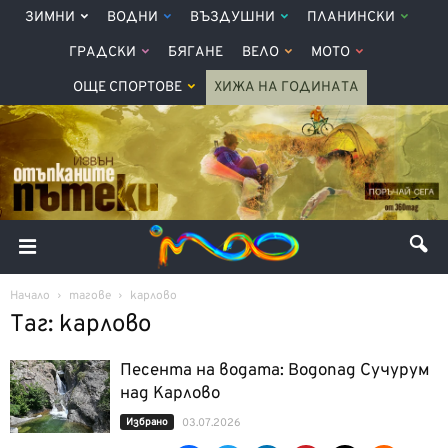
ЗИМНИ
ВОДНИ
ВЪЗДУШНИ
ПЛАНИНСКИ
ГРАДСКИ
БЯГАНЕ
ВЕЛО
МОТО
ОЩЕ СПОРТОВЕ
ХИЖА НА ГОДИНАТА
Начало
тагове
карлово
Таг: карлово
Песента на водата: Водопад Сучурум
над Карлово
Избрано
03.07.2026