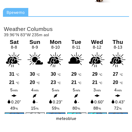
Времето
meteoblue