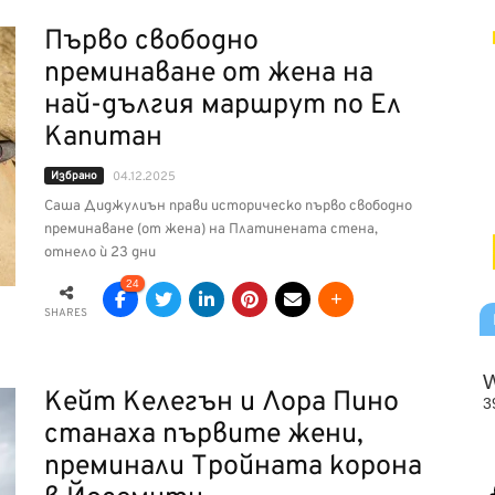
Първо свободно
преминаване от жена на
най-дългия маршрут по Ел
Капитан
Избрано
04.12.2025
Саша Диджулиън прави историческо първо свободно
преминаване (от жена) на Платинената стена,
отнело ѝ 23 дни
24
SHARES
Кейт Келегън и Лора Пино
станаха първите жени,
преминали Тройната корона