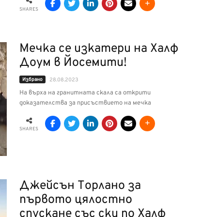
SHARES
Мечка се изкатери на Халф
Доум в Йосемити!
Избрано
28.08.2023
На върха на гранитната скала са открити
доказателства за присъствието на мечка
SHARES
Джейсън Торлано за
първото цялостно
спускане със ски по Халф