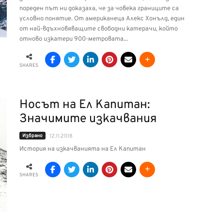
пореден път ни доказаха, че за човека границите са
условно понятие. От американеца Алекс Хонълд, един
от най-вдъхновяващите свободни катерачи, който
отново изкатери 900-метровата...
SHARES
Носът на Ел Капитан:
Значимите изкачвания
Избрано
12.11.2018
История на изкачванията на Ел Капитан
SHARES