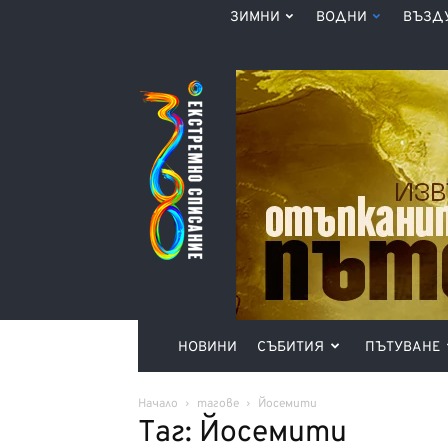
ЗИМНИ
ВОДНИ
ВЪЗД
Списание
360°
НОВИНИ
СЪБИТИЯ
ПЪТУВАНЕ
Начало
тагове
Йосемити
Таг: Йосемити