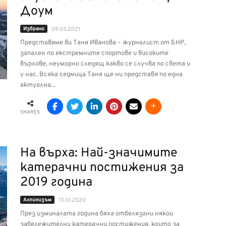
Доум
Избрано
09.03.2021
Представяме ви Таня Иванова – журналист от БНР,
запален по екстремните спортове и високите
върхове, неуморно следящ какво се случва по света и
у нас. Всяка седмица Таня ще ни представя по една
актуална...
SHARES
На върха: Най-значимите
катерачни постижения за
2019 година
Алпинизъм
13.01.2020
През изминалата година бяха отбелязани някои
забележителни катерачни постижения, които за