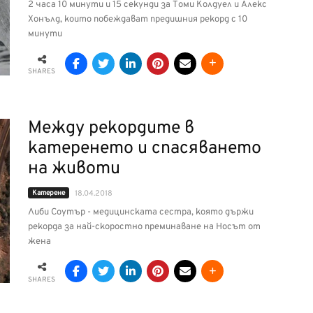
2 часа 10 минути и 15 секунди за Томи Колдуел и Алекс
Хонълд, които побеждават предишния рекорд с 10
минути
SHARES
Между рекордите в
катеренето и спасяването
на животи
Катерене
18.04.2018
Либи Соутър - медицинската сестра, която държи
рекорда за най-скоростно преминаване на Носът от
жена
SHARES