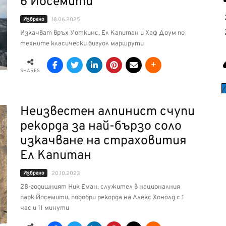
в Йосемити
Избрано
18.06.2025
Изкачват връх Уоткинс, Ел Капитан и Хаф Доум по
техните класически бигуол маршрути
SHARES
Неизвестен алпинист счупи
рекорда за най-бързо соло
изкачване на страховития
Ел Капитан
Избрано
20.10.2023
28-годишният Ник Еман, служител в националния
парк Йосемити, подобри рекорда на Алекс Хонолд с 1
час и 11 минути