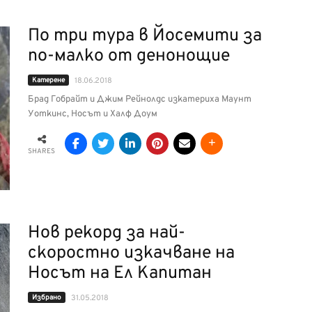
По три тура в Йосемити за
по-малко от денонощие
Катерене
18.06.2018
Брад Гобрайт и Джим Рейнолдс изкатериха Маунт
Уоткинс, Носът и Халф Доум
SHARES
Нов рекорд за най-
скоростно изкачване на
Носът на Ел Капитан
Избрано
31.05.2018