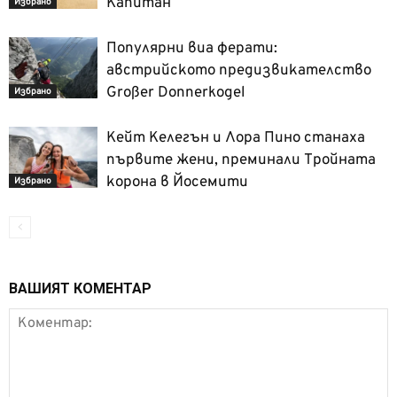
Капитан
Избрано
Популярни виа ферати:
австрийското предизвикателство
Großer Donnerkogel
Избрано
Кейт Келегън и Лора Пино станаха
първите жени, преминали Тройната
корона в Йосемити
Избрано
ВАШИЯТ КОМЕНТАР