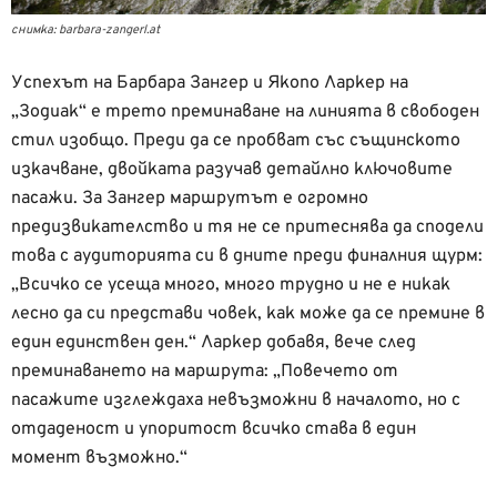
снимка: barbara-zangerl.at
Успехът на Барбара Зангер и Якопо Ларкер на
„Зодиак“ е трето преминаване на линията в свободен
стил изобщо. Преди да се пробват със същинското
изкачване, двойката разучав детайлно ключовите
пасажи. За Зангер маршрутът е огромно
предизвикателство и тя не се притеснява да сподели
това с аудиторията си в дните преди финалния щурм:
„Всичко се усеща много, много трудно и не е никак
лесно да си представи човек, как може да се премине в
един единствен ден.“ Ларкер добавя, вече след
преминаването на маршрута: „Повечето от
пасажите изглеждаха невъзможни в началото, но с
отдаденост и упоритост всичко става в един
момент възможно.“