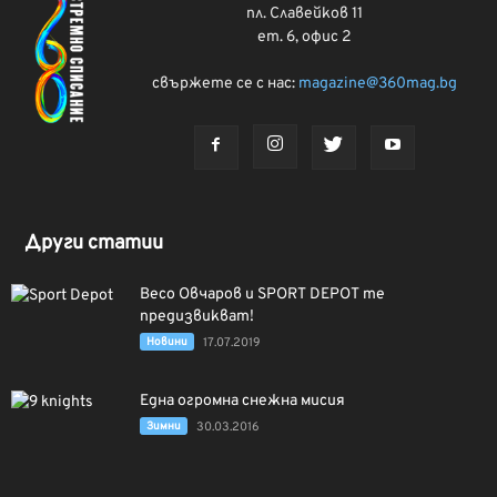
пл. Славейков 11
ет. 6, офис 2
свържете се с нас:
magazine@360mag.bg
Други статии
Весо Овчаров и SPORT DEPOT те
предизвикват!
Новини
17.07.2019
Една огромна снежна мисия
Зимни
30.03.2016