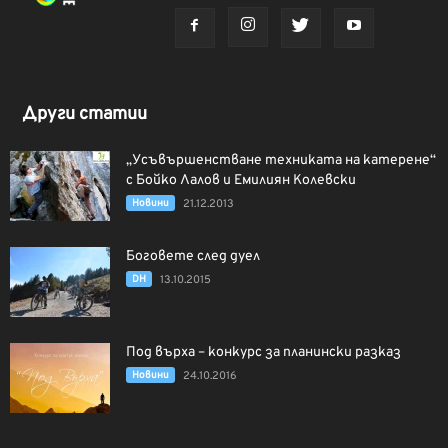
Други статии
„Усъвършенстване техниката на катерене“
с Бойко Лалов и Емилиян Колевски
Новини
21.12.2013
Боговете след дуел
DH
13.10.2015
Под върха – конкурс за планински разказ
Новини
24.10.2016