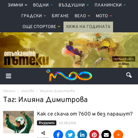
ЗИМНИ
ВОДНИ
ВЪЗДУШНИ
ПЛАНИНСКИ
ГРАДСКИ
БЯГАНЕ
ВЕЛО
МОТО
ОЩЕ СПОРТОВЕ
ХИЖА НА ГОДИНАТА
Начало
тагове
Илияна Димитрова
Таг: Илияна Димитрова
Как се скача от 7600 м без парашут?
Въздушни
02.08.2016