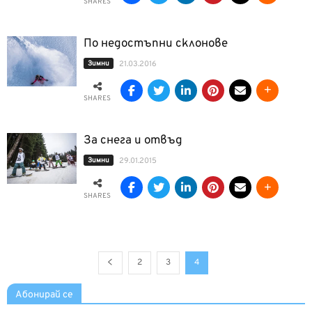
SHARES
По недостъпни склонове
Зимни
21.03.2016
SHARES
За снега и отвъд
Зимни
29.01.2015
SHARES
2
3
4
Абонирай се