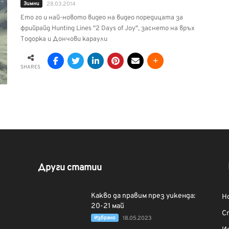
Зимни
28.03.2014
Ето го и най-новото видео на видео поредицата за
фрийрайд Hunting Lines "2 Days of Joy", заснето на връх
Тодорка и Дончови караули
SHARES
Други статии
Какво да правим през уикенда:
Н
20-21 май
С
Избрано
18.05.2023