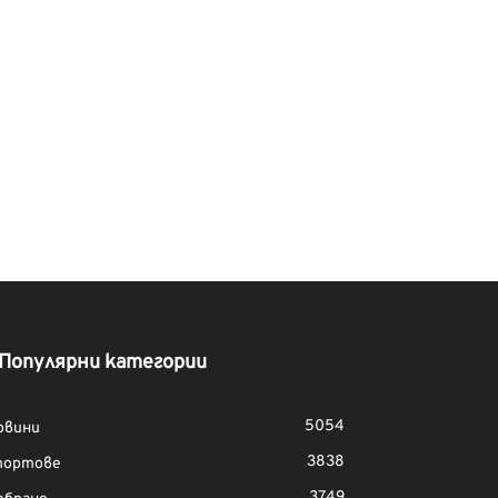
Популярни категории
5054
овини
3838
портове
3749