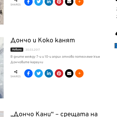
SHARES
Дончо и Коко канят
Новини
30.03.2017
В дните между 7-и и 10-и април отново потегляме към
Дончовите караули
SHARES
„Дончо Кани“ – срещата на