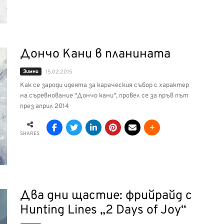
Дончо Кани в планината
Зимни
15.02.2015
Как се зароди идеята за караческия събор с характер
на съревнование "Дончо кани", провел се за пръв път
през април 2014
SHARES
Два дни щастие: фрийрайд с
Hunting Lines „2 Days of Joy“