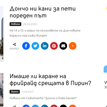
Дончо ни кани за пети
пореден път
Новини
28.03.2018
На 14 и 15-и април по склоновете на Дончовите
караули над хижа Вихрен
SHARES
Имаше ли каране на
фрийрайд срещата в Пирин?
Зимни
11.04.2017
Новини от събитието "Дончо и Коко канят"