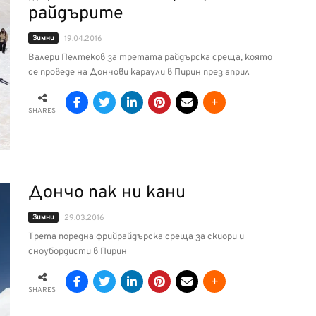
райдърите
Зимни
19.04.2016
Валери Пелтеков за третата райдърска среща, която
се проведе на Дончови караули в Пирин през април
SHARES
Дончо пак ни кани
Зимни
29.03.2016
Трета поредна фрийрайдърска среща за скиори и
сноубордисти в Пирин
SHARES