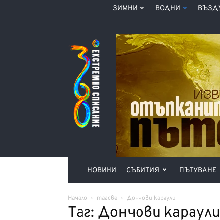
ЗИМНИ
ВОДНИ
ВЪЗД
Списание
360°
НОВИНИ
СЪБИТИЯ
ПЪТУВАНЕ
Начало
тагове
Дончови караули
Таг: Дончови караули