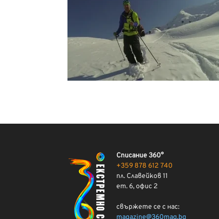
Списание 360°
+359 878 612 740
пл. Славейков 11
ет. 6, офис 2
свържете се с нас:
magazine@360mag.bg