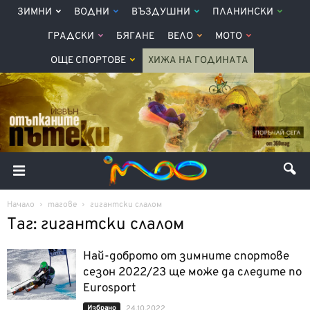
ЗИМНИ
ВОДНИ
ВЪЗДУШНИ
ПЛАНИНСКИ
ГРАДСКИ
БЯГАНЕ
ВЕЛО
МОТО
ОЩЕ СПОРТОВЕ
ХИЖА НА ГОДИНАТА
Начало
тагове
гигантски слалом
Таг: гигантски слалом
Най-доброто от зимните спортове
сезон 2022/23 ще може да следите по
Eurosport
Избрано
24.10.2022