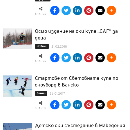
SHARES
Осмо издание на ски купа „САГ“ за
деца
Новини
21.02.2018
SHARES
Стартове от Световната купа по
сноуборд в Банско
Зимни
26.01.2017
SHARES
Детско ски състезание в Македония