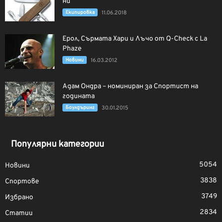
ни
Екипировка
11.06.2018
Ерол, Сърмата Хари и Лъчо от Q-Check с La
Phaze
Новини
16.03.2012
Адам Ондра – номиниран за Спортист на
годината
Боулдъринг
30.01.2015
Популярни категории
5054
Новини
3838
Спортове
3749
Избрано
2834
Статии