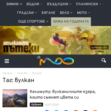
ЗИМНИ
ВОДНИ
ВЪЗДУШНИ
ПЛАНИНСКИ
ГРАДСКИ
БЯГАНЕ
ВЕЛО
МОТО
ОЩЕ СПОРТОВЕ
ХИЖА НА ГОДИНАТА
Начало
тагове
вулкан
Таг: вулкан
Келимуту: вулканичните езера,
които сменят цвета си
Избрано
01.07.2025