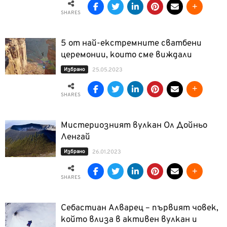
SHARES
5 от най-екстремните сватбени
церемонии, които сме виждали
Избрано
25.05.2023
SHARES
Мистериозният вулкан Ол Дойньо
Ленгай
Избрано
26.01.2023
SHARES
Себастиан Алварец – първият човек,
който влиза в активен вулкан и