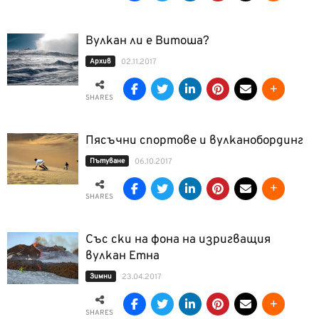
Вулкан ли е Витоша?
Архив
02.11.2017
SHARES
Пясъчни спортове и вулканобординг
Пътуване
06.10.2017
SHARES
Със ски на фона на изригващия
вулкан Етна
Зимни
23.04.2017
SHARES