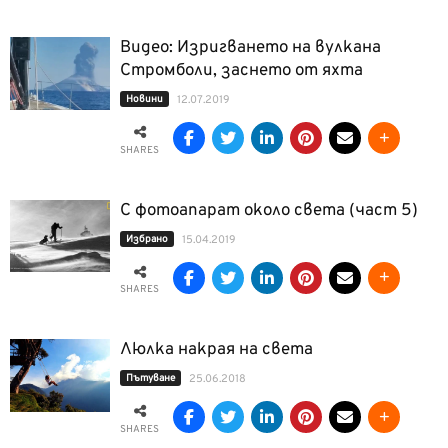
Видео: Изригването на вулкана
Стромболи, заснето от яхта
Новини
12.07.2019
SHARES
С фотоапарат около света (част 5)
Избрано
15.04.2019
SHARES
Люлка накрая на света
Пътуване
25.06.2018
SHARES