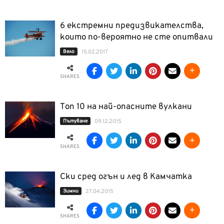
6 екстремни предизвикателства,
които по-вероятно не сте опитвали
Вело
15.02.2017
SHARES
Топ 10 на най-опасните вулкани
Пътуване
09.12.2015
SHARES
Ски сред огън и лед в Камчатка
Зимни
27.04.2015
SHARES