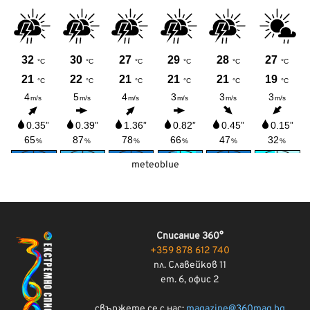
meteoblue
Списание 360°
+359 878 612 740
пл. Славейков 11
ет. 6, офис 2
свържете се с нас:
magazine@360mag.bg