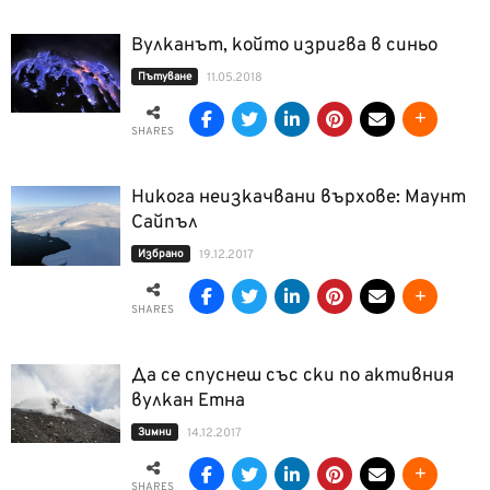
Вулканът, който изригва в синьо
Пътуване
11.05.2018
SHARES
Никога неизкачвани върхове: Маунт
Сайпъл
Избрано
19.12.2017
SHARES
Да се спуснеш със ски по активния
вулкан Етна
Зимни
14.12.2017
SHARES