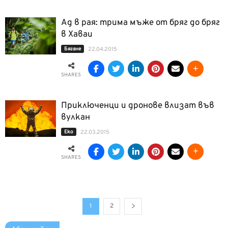
Ад в рая: трима мъже от бряг до бряг
в Хаваи
Бягане
22.04.2015
SHARES
Приключенци и дронове влизат във
вулкан
Еко
22.03.2015
SHARES
1
2