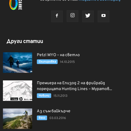
Други статии
Petzl MYO – на светло
Екипировка
14.10.2015
Премиера на Епизод 2 на фрийрайд
поредицата Hunting Lines – Муратов...
Новини
15.11.2013
Аз съм байкърче
Вело
03.03.2016