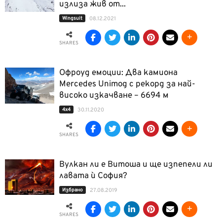
излиза жив от...
Wingsuit
08.12.2021
SHARES
Офроуд емоции: Два камиона
Mercedes Unimog с рекорд за най-
високо изкачване – 6694 м
4x4
30.11.2020
SHARES
Вулкан ли е Витоша и ще изпепели ли
лавата ѝ София?
Избрано
27.08.2019
SHARES