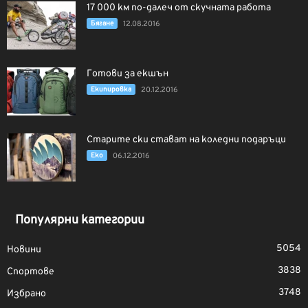
17 000 км по-далеч от скучната работа
Бягане
12.08.2016
Готови за екшън
Екипировка
20.12.2016
Старите ски стават на коледни подаръци
Еко
06.12.2016
Популярни категории
5054
Новини
3838
Спортове
3748
Избрано