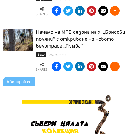
SHARES
Начало на МТБ сезона на х. „Бонсови
поляни“ с откриване на новото
велотрасе „Пумба“
Вело
26.04.2023
SHARES
Абонирай се