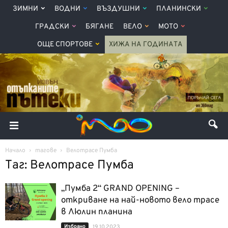
ЗИМНИ
ВОДНИ
ВЪЗДУШНИ
ПЛАНИНСКИ
ГРАДСКИ
БЯГАНЕ
ВЕЛО
МОТО
ОЩЕ СПОРТОВЕ
ХИЖА НА ГОДИНАТА
Начало
тагове
Велотрасе Пумба
Таг: Велотрасе Пумба
„Пумба 2“ GRAND OPENING –
откриване на най-новото вело трасе
в Люлин планина
Избрано
19.10.2023