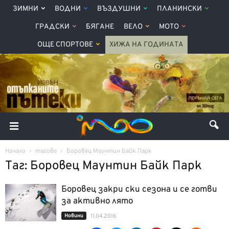
ЗИМНИ
ВОДНИ
ВЪЗДУШНИ
ПЛАНИНСКИ
ГРАДСКИ
БЯГАНЕ
ВЕЛО
МОТО
ОЩЕ СПОРТОВЕ
ХИЖА НА ГОДИНАТА
Начало
тагове
Боровец Маунтин Байк Парк
Таг: Боровец Маунтин Байк Парк
Боровец закри ски сезона и се готви
за активно лято
Новини
11.04.2016