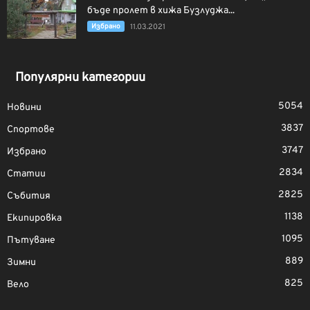
бъде пролет в хижа Бузлуджа...
Избрано
11.03.2021
Популярни категории
5054
Новини
3837
Спортове
3747
Избрано
2834
Статии
2825
Събития
1138
Екипировка
1095
Пътуване
889
Зимни
825
Вело