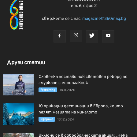
ет. 6, офис 2
свържете се с нас:
magazine@360mag.bg
Други статии
Словенка постави нов световен рекорд по
гмуркане с моноплавник
Freediving
18.11.2020
10 приказни дестинации в Европа, които
пазят магията на миналото
Избрано
13.12.2024
Включи се в доброволческата акция: „Нека