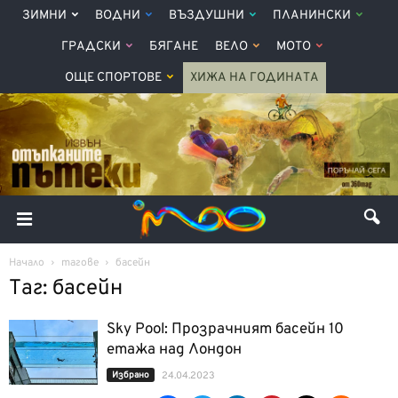
ЗИМНИ
ВОДНИ
ВЪЗДУШНИ
ПЛАНИНСКИ
ГРАДСКИ
БЯГАНЕ
ВЕЛО
МОТО
ОЩЕ СПОРТОВЕ
ХИЖА НА ГОДИНАТА
Начало
тагове
басейн
Таг: басейн
Sky Pool: Прозрачният басейн 10
етажа над Лондон
Избрано
24.04.2023