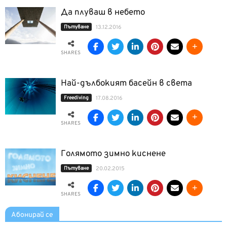
Да плуваш в небето
Пътуване
13.12.2016
SHARES
Най-дълбокият басейн в света
Freediving
17.08.2016
SHARES
Голямото зимно киснене
Пътуване
20.02.2015
SHARES
Абонирай се