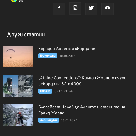
Други статии
Хорацио Лоренс и скорците
Въздушни
18.10.2017
„Alpine Connections“: Килиан Жорнет счупи
рекорда на 82 х 4000
Бягане
02.09.2024
Благовест Цолов за Алпите и стените на
Гранд Жорас
Алпинизъм
16.01.2024