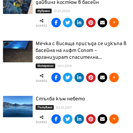
дайвинг костюм в басейн
Избрано
21.01.2020
SHARES
Мечка с висяща присъда се изкъпа в
басейна на лифт Сопот –
организират спасителна...
Интерeсно
01.11.2019
SHARES
Стълба към небето
Пътуване
03.01.2017
SHARES