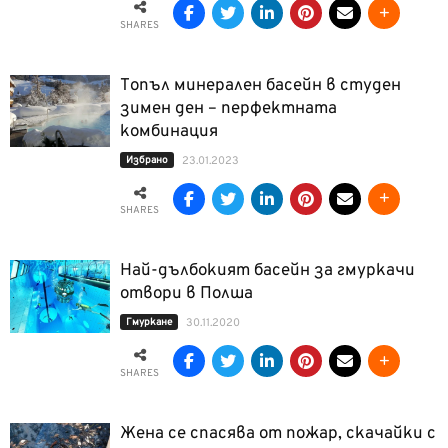
SHARES
Топъл минерален басейн в студен
зимен ден – перфектната
комбинация
Избрано
23.01.2023
SHARES
Най-дълбокият басейн за гмуркачи
отвори в Полша
Гмуркане
30.11.2020
SHARES
Жена се спасява от пожар, скачайки с