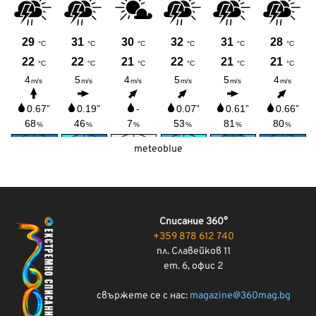
meteoblue
Списание 360°
+359 878 612 740
пл. Славейков 11
ет. 6, офис 2
свържете се с нас:
magazine@360mag.bg