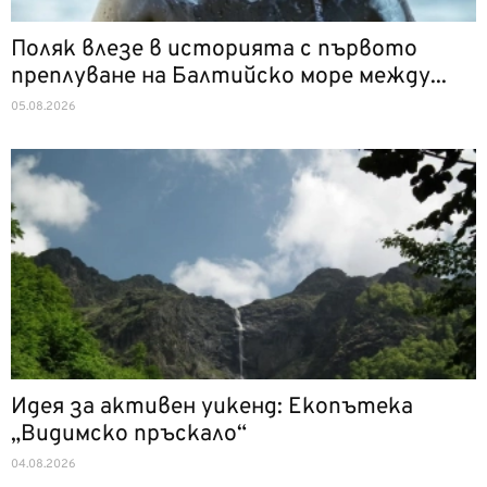
Поляк влезе в историята с първото
преплуване на Балтийско море между...
05.08.2026
Идея за активен уикенд: Екопътека
„Видимско пръскало“
04.08.2026