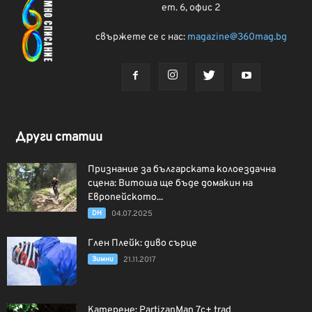
ет. 6, офис 2
свържете се с нас:
magazine@360mag.bg
Други статии
Признание за българската колоездачна
сцена: Витоша ще бъде домакин на
Европейското...
DH
04.07.2025
Глен Плейк: диво сърце
Зимни
21.11.2017
Катерене: PartizanMan 7c+ trad