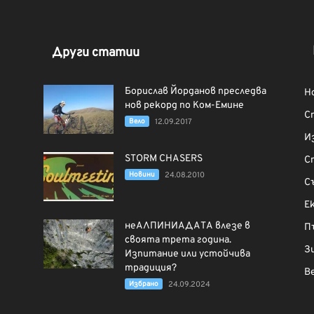
Други статии
Борислав Йорданов преследва
Н
нов рекорд по Ком-Емине
С
Вело
12.09.2017
И
STORM CHASERS
С
Новини
24.08.2010
С
Е
неАЛПИНИАДАТА влезе в
П
своята трета година.
З
Изпитание или устойчива
традиция?
В
Избрано
24.09.2024