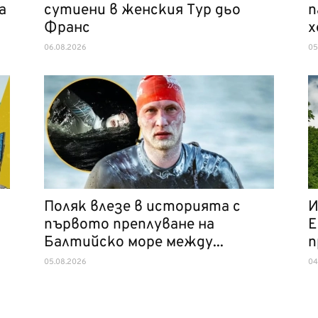
а
сутиени в женския Тур дьо
п
Франс
х
06.08.2026
05
Поляк влезе в историята с
И
първото преплуване на
Е
Балтийско море между...
п
05.08.2026
04