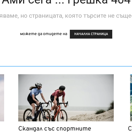
ваме, но страницата, която търсите не съще
можете да отидете на
НАЧАЛНА СТРАНИЦА
Скандал със спортните
С