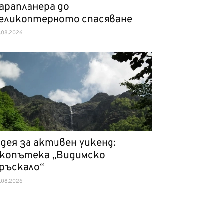
арапланера до
еликоптерното спасяване
.08.2026
дея за активен уикенд:
копътека „Видимско
ръскало“
.08.2026