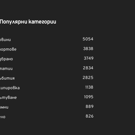
Популярни категории
5054
овини
3838
портове
3749
збрано
2834
татии
2825
ъбития
1138
кипировка
1095
ътуване
889
имни
826
ело