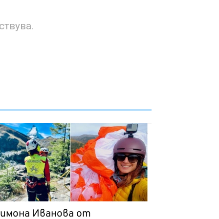
ствува.
имона Иванова от