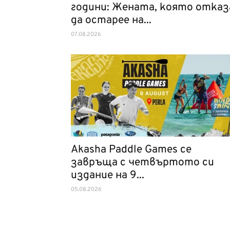
години: Жената, която отказ
да остарее на...
07.08.2026
Akasha Paddle Games се
завръща с четвъртото си
издание на 9...
05.08.2026