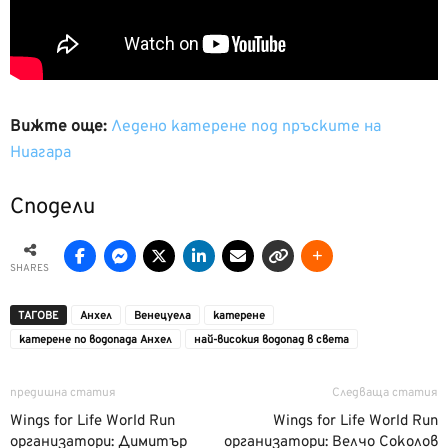
Вижте още:
Ледено катерене под пръските на
Ниагара
Сподели
SHARES
ТАГОВЕ
Анхел
Венецуела
катерене
катерене по водопада Анхел
най-високия водопад в света
предишна статия
Следваща статия
Wings for Life World Run
Wings for Life World Run
организатори: Димитър
организатори: Велчо Соколов