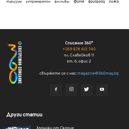
филм
хижа
туризъм
фрийрайд
ултрамаратон
фестивал
Списание 360°
+359 878 612 740
пл. Славейков 11
ет. 6, офис 2
свържете се с нас:
magazine@360mag.bg
Други статии
Хроники от Скопие