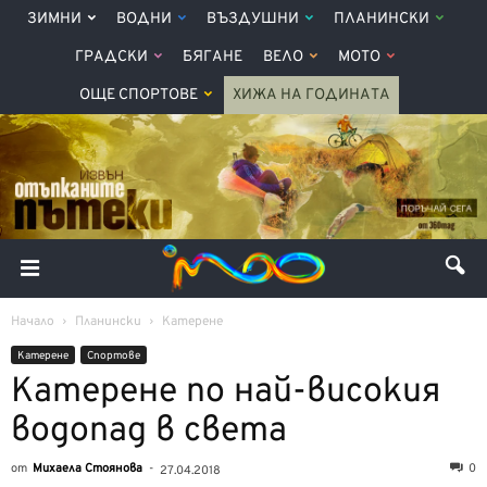
ЗИМНИ
ВОДНИ
ВЪЗДУШНИ
ПЛАНИНСКИ
ГРАДСКИ
БЯГАНЕ
ВЕЛО
МОТО
ОЩЕ СПОРТОВЕ
ХИЖА НА ГОДИНАТА
Начало
Планински
Катерене
Катерене
Спортове
Катерене по най-високия
водопад в света
от
Михаела Стоянова
-
0
27.04.2018