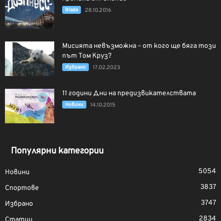
Blade
28.10.2016
Мисията невъзможна – от кого ще бяга този
път Том Круз?
Избрано
17.02.2023
11 години Дни на предизвикателствата
Новини
14.10.2015
Популярни категории
5054
Новини
3837
Спортове
3747
Избрано
2834
Статии