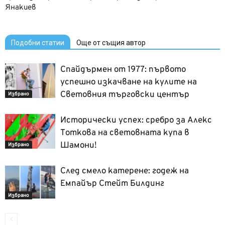
Янакиев
Подобни статии
Още от същия автор
Спайдърмен от 1977: първото
успешно изкачване на кулите на
Световния търговски център
Избрано
Исторически успех: сребро за Алекс
Тоткова на световната купа в
Шамони!
Избрано
След смело катерене: годеж на
Емпайър Стейт Билдинг
Избрано