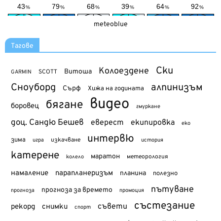
meteoblue
Тагове
Ски
Колоездене
Витоша
SCOTT
GARMIN
Сноуборд
алпинизъм
Сърф
Хижа на годината
видео
бягане
боровец
гмуркане
доц. Сандю Бешев
еверест
екипировка
еко
интервю
зима
изкачване
история
игра
катерене
маратон
метеорология
колело
намаление
парапланеризъм
планина
полезно
пътуване
прогноза за времето
прогноза
промоция
състезание
съвети
рекорд
снимки
спорт