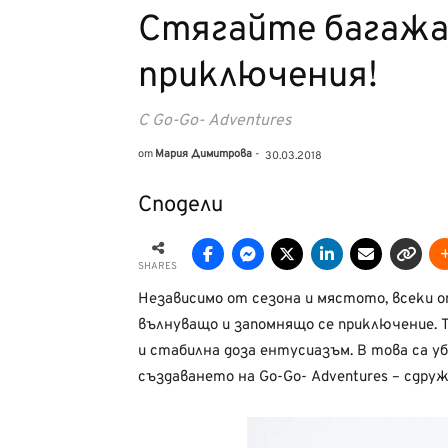
Стягайте багажа
приключения!
С Go-Go- Adventures
от
Мария Димитрова
-
30.03.2018
Сподели
SHARES
Независимо от сезона и мястото, всеки о
вълнуващо и запомнящо се приключение. Т
и стабилна доза ентусиазъм. В това са у
създаването на Go-Go- Adventures – сдр