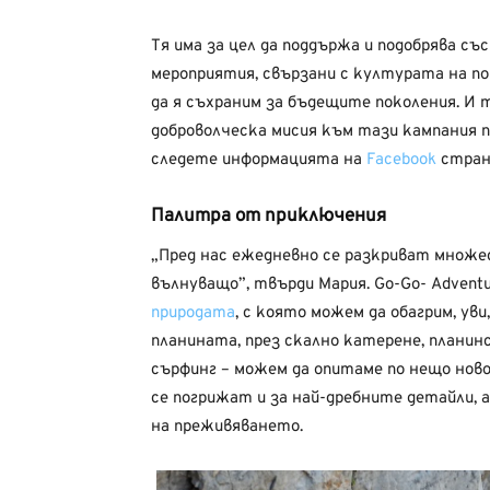
Тя има за цел да поддържа и подобрява с
мероприятия, свързани с културата на п
да я съхраним за бъдещите поколения. И
доброволческа мисия към тази кампания п
следете информацията на
Facebook
стран
Палитра от приключения
„Пред нас ежедневно се разкриват множе
вълнуващо”, твърди Мария. Go-Go- Advent
природата
, с която можем да обагрим, ув
планината, през скално катерене, планинс
сърфинг – можем да опитаме по нещо ново 
се погрижат и за най-дребните детайли, а
на преживяването.