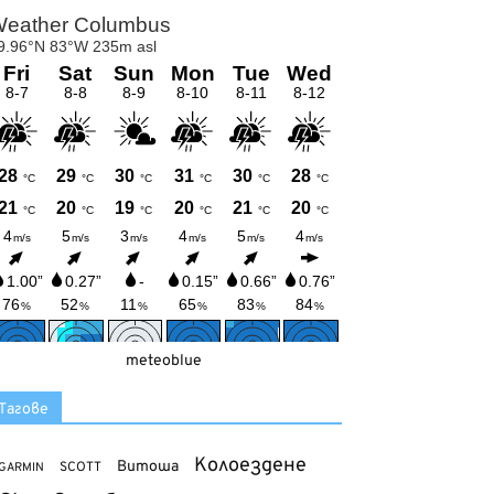
meteoblue
Тагове
Колоездене
Витоша
SCOTT
GARMIN