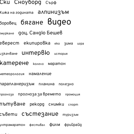
Ски
Сноуборд
Сърф
алпинизъм
Хижа на годината
видео
бягане
боровец
доц. Сандю Бешев
гмуркане
еверест
екипировка
зима
еко
игра
интервю
изкачване
история
катерене
маратон
колело
намаление
метеорология
парапланеризъм
планина
полезно
прогноза за времето
прогноза
промоция
пътуване
рекорд
снимки
спорт
състезание
съвети
туризъм
филм
фрийрайд
ултрамаратон
фестивал