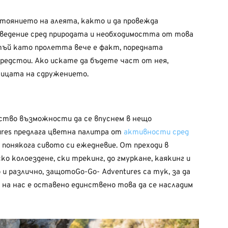
ъстоянието на алеята, както и да провежда
оведение сред природата и необходимостта от това
 тъй като пролетта вече е факт, поредната
редстои. Ако искате да бъдете част от нея,
ицата на сдружението.
ство възможности да се впуснем в нещо
ures предлага цветна палитра от
активности сред
и, понякога сивото си ежедневие. От преходи в
ко колоездене, ски трекинг, до гмуркане, каякинг и
и различно, защотоGo-Go- Adventures са тук, за да
 на нас е оставено единствено това да се насладим