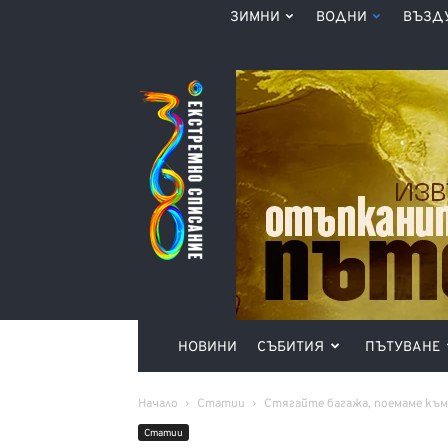
ЗИМНИ
ВОДНИ
ВЪЗД
Списание
360°
НОВИНИ
СЪБИТИЯ
ПЪТУВАНЕ
Начало
Статии
Стягайте багажа, поемаме към
Статии