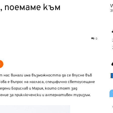
, поемаме към
0
т нас винаги има възможността да се впусне във
ова е въпрос на нагласа, специфично светоусещане
бедени Борислав и Мария, които стоят зад
ужение за приключенски и алтернативен туризъм.