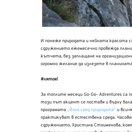
И понеже природата и нейната красота са 
сдружението ежемесечно провежда планин
кътчета, без заплащане на организационн
огромно желание да излезете в планината
#лятое!
За топлите месеци Go-Go- Adventures са 
този път акцент се поставя и върху бала
програмата
„Йога сред природата”
и всич
практикуват в естествена среда. Часове
сдружението, Христина Стоименова, коят