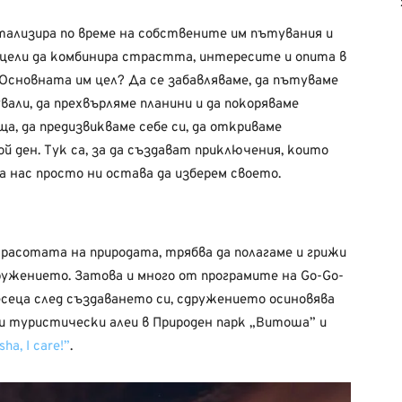
тализира по време на собствените им пътувания и
 цели да комбинира страстта, интересите и опита в
Основната им цел? Да се забавляваме, да пътуваме
ували, да прехвърляме планини и да покоряваме
ща, да предизвикваме себе си, да откриваме
й ден. Тук са, за да създават приключения, които
на нас просто ни остава да изберем своето.
красотата на природата, трябва да полагаме и грижи
дружението. Затова и много от програмите на Go-Go-
месеца след създаването си, сдружението осиновява
и туристически алеи в Природен парк „Витоша” и
sha, I care!”
.