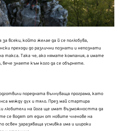
за всеки, който желае да й се полюбува,
ски преходи до различни познати и непознати
а такса. Така че, ако нямате компания, а имате
, вече знаете към кого да се обърнете.
подготвили поредната вълнуваща програма, като
нса между дух и тяло. През май стартира
ки любители на йога ще имат възможността да
те се водят от един от новите членове на
о освен заразяваща усмивка има и широки