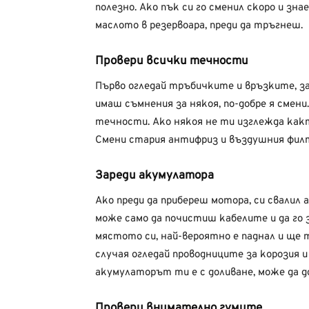
полезно. Ако пък си го сменил скоро и зна
маслото в резервоара, преди да тръгнеш.
Провери всички течности
Първо огледай тръбичките и връзките, за 
имаш съмнения за някоя, по-добре я смен
течности. Ако някоя не ти изглежда какт
Смени стария антифриз и въздушния фил
Зареди акумулатора
Ако преди да прибереш мотора, си свалил а
може само да почистиш кабелите и да го 
мястото си, най-вероятно е паднал и ще тр
случая огледай проводниците за корозия и
акумулаторът ти е с доливане, може да д
Провери внимателно гумите