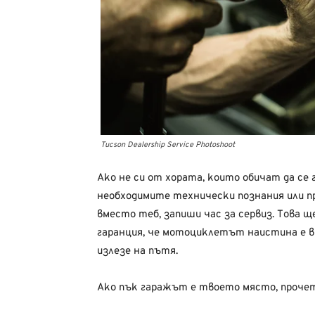
Tucson Dealership Service Photoshoot
Ако не си от хората, които обичат да се
необходимите технически познания или п
вместо теб, запиши час за сервиз. Това щ
гаранция, че мотоциклетът наистина е в
излезе на пътя.
Ако пък гаражът е твоето място, проче