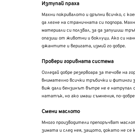
Изтупай праха
Махни покривалото и дръпни всичко, с кое
да легне на страничната си подпора. Махн
материали си ползвал, за да запушиш тръ
опазиш от животни и боклуци. Ако си на
джантите и веригата, измий го добре.
Провери горивната система
Огледай добре резервоара за течове на го
внимателно всички тръбички и фитинги з
виж дали бензинът вътре не е натрупал 
нататък, но ако имаш съмнения, по-добре 
Смени маслото
Много производители препоръчват маслот
зимата и след нея, защото, докато не се к