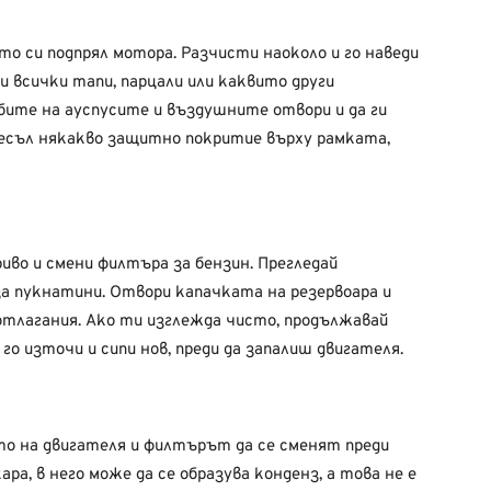
то си подпрял мотора. Разчисти наоколо и го наведи
и всички тапи, парцали или каквито други
бите на ауспусите и въздушните отвори и да ги
несъл някакво защитно покритие върху рамката,
риво и смени филтъра за бензин. Прегледай
а пукнатини. Отвори капачката на резервоара и
отлагания. Ако ти изглежда чисто, продължавай
го източи и сипи нов, преди да запалиш двигателя.
о на двигателя и филтърът да се сменят преди
ара, в него може да се образува конденз, а това не е