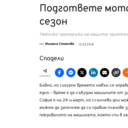
Подгответе мото
сезон
Няколко препоръки на нашите приятели
от
Михаела Стоянова
-
12.03.2018
Сподели
SHARES
Бавно, но сигурно времето навън се опра
едно – време е да събудим машините от 
София е на 24-и март, но слънчеви дни мож
можем да започнем да си правим планове з
покривалото на машината, която спи в га