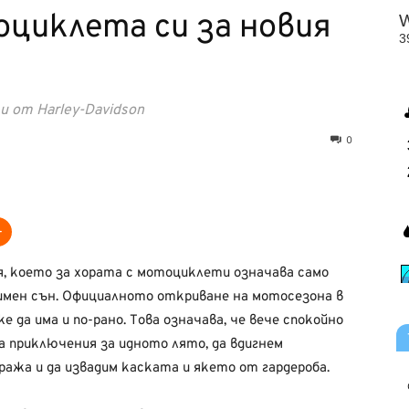
циклета си за новия
 от Harley-Davidson
0
вя, което за хората с мотоциклети означава само
зимен сън. Официалното откриване на мотосезона в
е да има и по-рано. Това означава, че вече спокойно
а приключения за идното лято, да вдигнем
ража и да извадим каската и якето от гардероба.