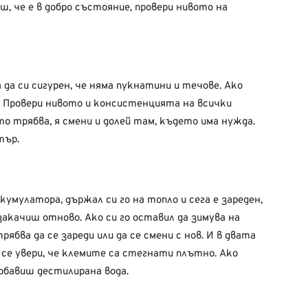
еш, че е в добро състояние, провери нивото на
да си сигурен, че няма пукнатини и течове. Ако
и. Провери нивото и консистенцията на всички
о трябва, я смени и долей там, където има нужда.
тър.
кумулатора, държал си го на топло и сега е зареден,
закачиш отново. Ако си го оставил да зимува на
ябва да се зареди или да се смени с нов. И в двата
 се увери, че клемите са стегнати плътно. Ако
обавиш дестилирана вода.