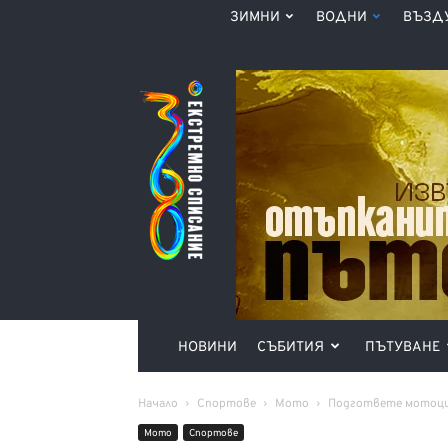
ЗИМНИ
ВОДНИ
ВЪЗД
Списание
360°
НОВИНИ
СЪБИТИЯ
ПЪТУВАНЕ
Начало
Спортове
Мото
Подгответе мотоцик
Мото
Спортове