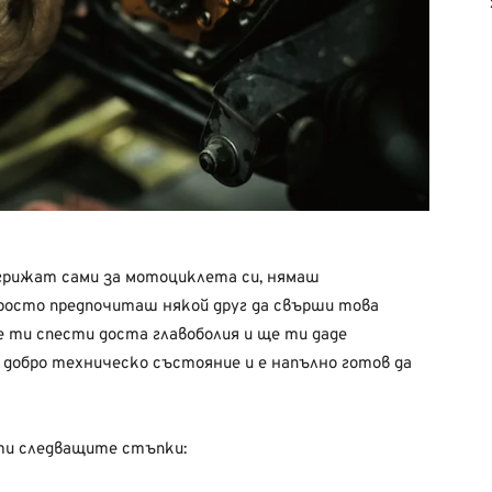
 грижат сами за мотоциклета си, нямаш
росто предпочиташ някой друг да свърши това
е ти спести доста главоболия и ще ти даде
 добро техническо състояние и е напълно готов да
ти следващите стъпки: