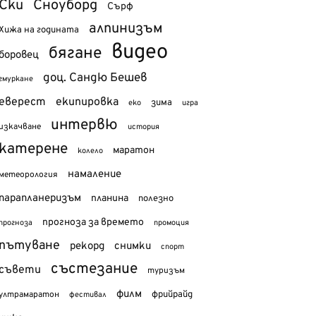
Ски
Сноуборд
Сърф
алпинизъм
Хижа на годината
видео
бягане
боровец
доц. Сандю Бешев
гмуркане
еверест
екипировка
зима
еко
игра
интервю
изкачване
история
катерене
маратон
колело
намаление
метеорология
парапланеризъм
планина
полезно
прогноза за времето
прогноза
промоция
пътуване
рекорд
снимки
спорт
състезание
съвети
туризъм
филм
фрийрайд
ултрамаратон
фестивал