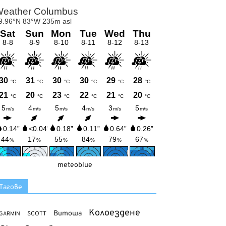
meteoblue
Тагове
Колоездене
Витоша
SCOTT
GARMIN