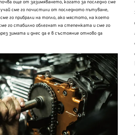
почва още от зазимяването, когато за последно сме
случай сме го почистили от последното пътуване,
сме го прибрали на топло, ако мястото, на което
сме го стабилно облегнат на степенката и сме го
през зимата и днес да е в състояние отново да