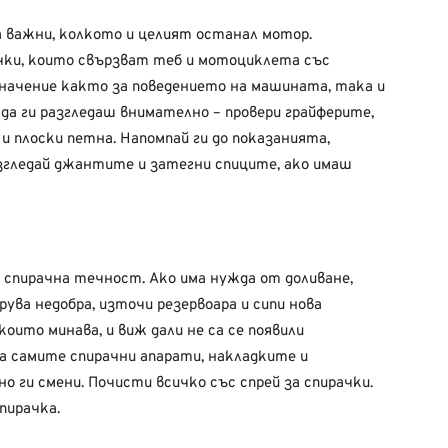
 важни, колкото и целият останал мотор.
ки, които свързват теб и мотоциклета със
значение както за поведението на машината, така и
да ги разгледаш внимателно – провери грайферите,
 и плоски петна. Напомпай ги до показанията,
азгледай джантите и затегни спиците, ако имаш
а спирачна течност. Ако има нужда от доливане,
ува недобра, източи резервоара и сипи нова
оито минава, и виж дали не са се появили
а самите спирачни апарати, накладките и
о ги смени. Почисти всичко със спрей за спирачки.
пирачка.