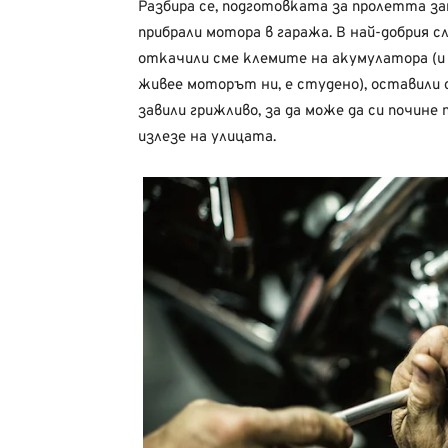
Разбира се, подготовката за пролетта за
прибрали мотора в гаража. В най-добрия 
откачили сме клемите на акумулатора (и 
живее моторът ни, е студено), оставили 
завили грижливо, за да може да си почине 
излезе на улицата.