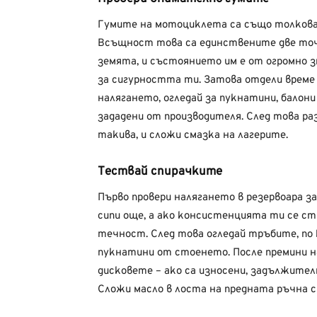
Гумите на мотоциклета са също толкова
Всъщност това са единствените две точ
земята, и състоянието им е от огромно 
за сигурността ти. Затова отдели време 
налягането, огледай за пукнатини, балони
зададени от производителя. След това р
такива, и сложи смазка на лагерите.
Тествай спирачките
Първо провери налягането в резервоара з
сипи още, а ако консистенцията ти се стр
течност. След това огледай тръбите, по к
пукнатини от стоенето. После премини н
дисковете – ако са износени, задължителн
Сложи масло в лоста на предната ръчна с