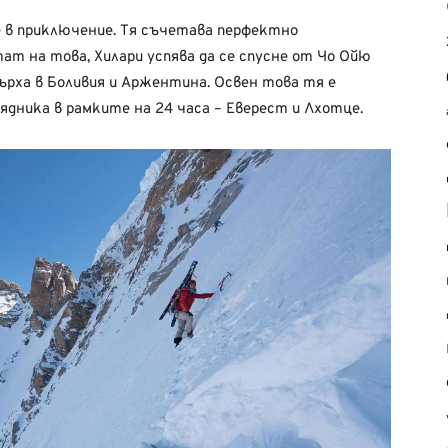
 в приключение. Тя съчетава перфектно
ат на това, Хилари успява да се спусне от Чо Ойю
върха в Боливия и Аржентина. Освен това тя е
ядника в рамките на 24 часа – Еверест и Лхотце.