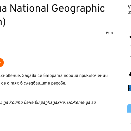
 National Geographic
т)
0
ъхновение. Задава се втората порция приключенци
е се с тях в следващите редове.
, за които вече ви разказахме, можете да го