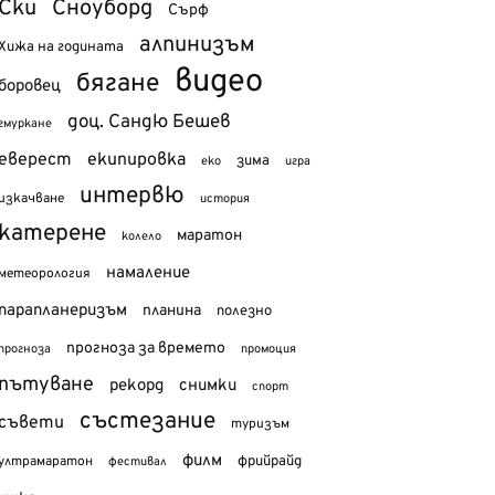
Ски
Сноуборд
Сърф
алпинизъм
Хижа на годината
видео
бягане
боровец
доц. Сандю Бешев
гмуркане
еверест
екипировка
зима
еко
игра
интервю
изкачване
история
катерене
маратон
колело
намаление
метеорология
парапланеризъм
планина
полезно
прогноза за времето
прогноза
промоция
пътуване
рекорд
снимки
спорт
състезание
съвети
туризъм
филм
фрийрайд
ултрамаратон
фестивал