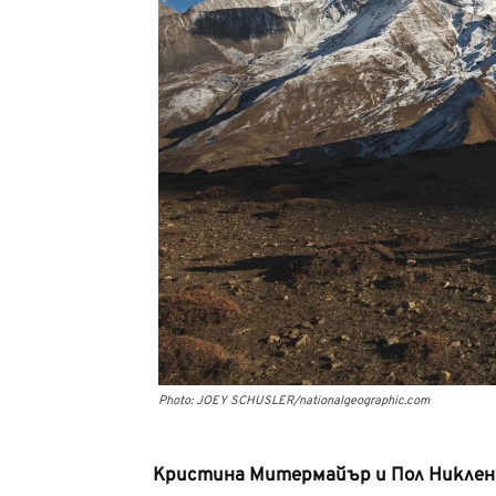
Photo: JOEY SCHUSLER/nationalgeographic.com
Кристина Митермайър и Пол Никлен