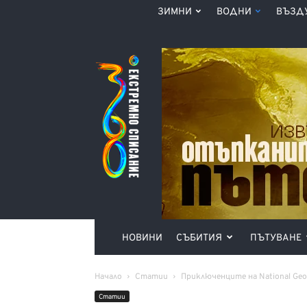
ЗИМНИ
ВОДНИ
ВЪЗД
Списание
360°
НОВИНИ
СЪБИТИЯ
ПЪТУВАНЕ
Начало
Статии
Приключенците на National Geog
Статии