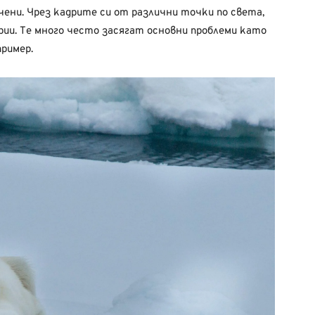
учени. Чрез кадрите си от различни точки по света,
ии. Те много често засягат основни проблеми като
ример.