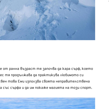
 от ранна възраст тя започва да кара сърф, което
нес тя продължава да практикува любимото си
Освен това Еми използва своята неправителствена
ра със сърфа и да им покаже магията на този спорт.