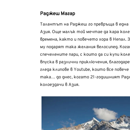
Раджеш Магар
Талантът на Раджеш го превръща в една 
Азия. Още малък той мечтае да кара коле
времена, както и повечето хора в Непал.
му подарят така желания велосипед. Когат
спечелените пари, с които да си купи коле
впуска в различни приключения, благодаре
гледа клипове в Youtube, които все повеч
така… до днес, когато 21-годишният Рад
колоездачи в Азия.