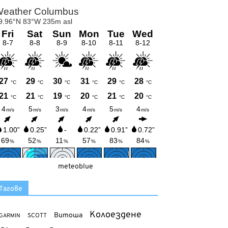
meteoblue
Тагове
Колоездене
Витоша
SCOTT
GARMIN