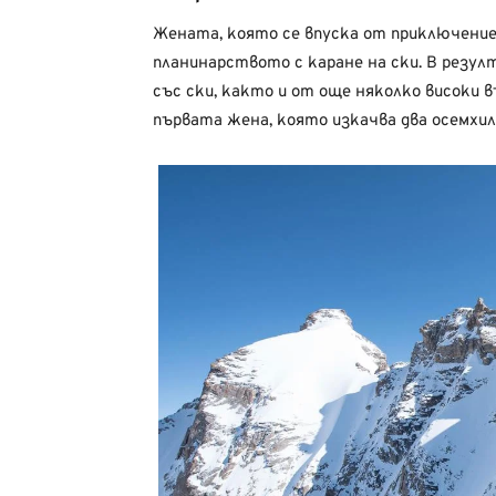
Жената, която се впуска от приключение
планинарството с каране на ски. В резулт
със ски, както и от още няколко високи 
първата жена, която изкачва два осемхил