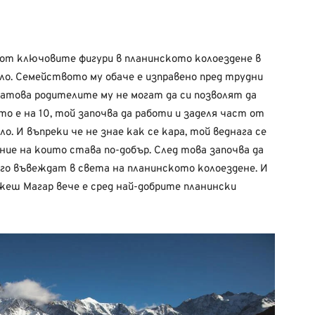
от ключовите фигури в планинското колоездене в
ло. Семейството му обаче е изправено пред трудни
 Затова родителите му не могат да си позволят да
о е на 10, той започва да работи и заделя част от
ло. И въпреки че не знае как се кара, той веднага се
ние на които става по-добър. След това започва да
е го въвеждат в света на планинското колоездене. И
жеш Магар вече е сред най-добрите планински