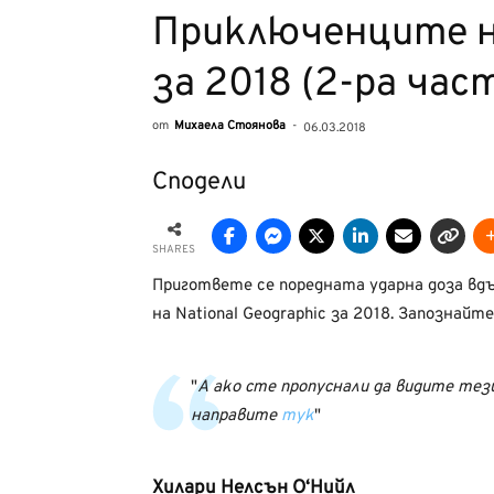
Приключенците на
за 2018 (2-ра час
от
Михаела Стоянова
-
06.03.2018
Сподели
SHARES
Пригответе се поредната ударна доза вд
на National Geographic за 2018. Запознайт
А ако сте пропуснали да видите тези
направите
тук
Хилари Нелсън О‘Нийл