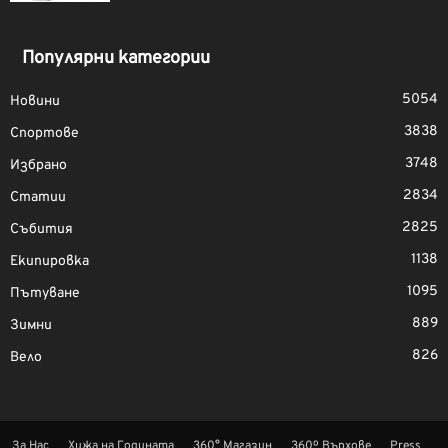
Популярни категории
5054
Новини
3838
Спортове
3748
Избрано
2834
Статии
2825
Събития
1138
Екипировка
1095
Пътуване
889
Зимни
826
Вело
За Нас
Хижа на Годината
360° Магазин
360º Върхове
Press