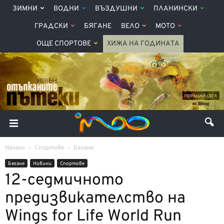
ЗИМНИ
ВОДНИ
ВЪЗДУШНИ
ПЛАНИНСКИ
ГРАДСКИ
БЯГАНЕ
ВЕЛО
МОТО
ОЩЕ СПОРТОВЕ
ХИЖА НА ГОДИНАТА
Начало
Спортове
Бягане
Бягане
Новини
Спортове
12-седмичното
предизвикателство на
Wings for Life World Run