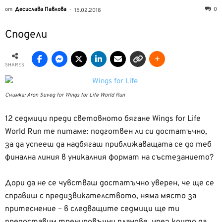
от
Десислава Павлова
-
0
15.02.2018
Сподели
SHARES
Снимка: Aron Suveg for Wings for Life World Run
12 седмици преди световното бягане Wings for Life
World Run те питаме: подготвен ли си достатъчно,
за да успееш да надбягаш приближаващата се до теб
финална линия в уникалния формат на състезанието?
Дори да не се чувстваш достатъчно уверен, че ще се
справиш с предизвикателството, няма място за
притеснение – в следващите седмици ще ти
предоставим тренировъчни планове, чрез които да