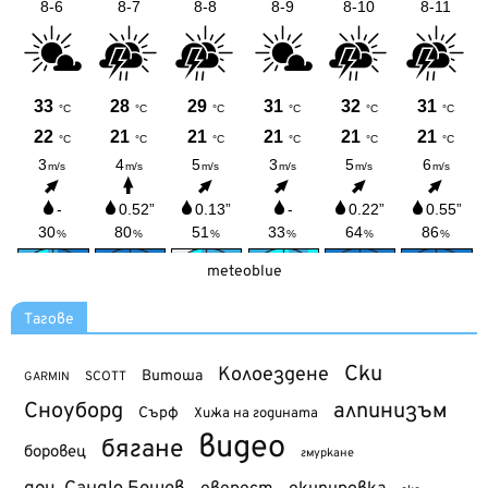
meteoblue
Тагове
Ски
Колоездене
Витоша
SCOTT
GARMIN
Сноуборд
алпинизъм
Сърф
Хижа на годината
видео
бягане
боровец
гмуркане