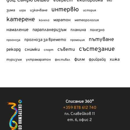
доц. Сандю Бешев
еверест
екипировка
еко
интервю
зима
изкачване
история
игра
катерене
маратон
метеорология
колело
намаление
парапланеризъм
планина
полезно
пътуване
прогноза за времето
прогноза
промоция
състезание
съвети
рекорд
снимки
спорт
филм
хижа
туризъм
фрийрайд
ултрамаратон
фестивал
Списание 360°
+359 878 612 740
пл. Славейков 11
ет. 6, офис 2