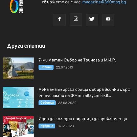
свържете се с нас:
magazine@360mag.bg
Други статии
7-ми Летен Събор на Тринога и М.И.Р.
Новини
22.07.2013
Лека аматьорска среща събира всички сърф
ентусиасти на 30-ти август във...
Събития
28.08.2020
Идеи за коледни подаръци за приключенци
Избрано
14.12.2023