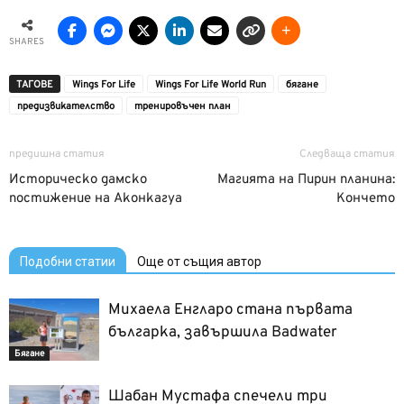
SHARES
ТАГОВЕ
Wings For Life
Wings For Life World Run
бягане
предизвикателство
тренировъчен план
предишна статия
Следваща статия
Историческо дамско
Магията на Пирин планина:
постижение на Аконкагуа
Кончето
Подобни статии
Още от същия автор
Михаела Енгларо стана първата
българка, завършила Badwater
Бягане
Шабан Мустафа спечели три