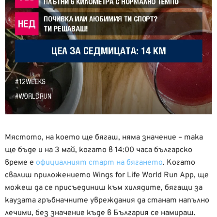
Мястото, на което ще бягаш, няма значение – така
ще бъде и на 3 май, когато в 14:00 часа българско
време е
официалният старт на бягането
. Когато
свалиш приложението Wings for Life World Run App, ще
можеш да се присъединиш към хилядите, бягащи за
каузата гръбначните увреждания да станат напълно
лечими, без значение къде в България се намираш.