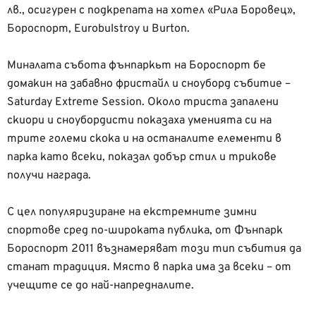
лв., осигурен с подкрепата на хотел «Рила Боровец»,
Бороспорт, Eurobulstroy и Burton.
Mиналата събота фънпаркьт на Бороспорт бе
домакин на забавно фристайл и сноуборд събитие –
Saturday Extreme Session. Около триста запалени
скиори и сноубордисти показаха уменията си на
трите големи скока и на останалите елементи в
парка като всеки, показал добър стил и трикове
получи награда.
С цел популяризиране на екстремните зимни
спортове сред по-широката публика, oт Фънпарк
Бороспорт 2011 възнамеряват този тип събития да
станат традиция. Място в парка има за всеки – от
учещите се до най-напредналите.