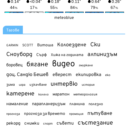
meteoblue
Тагове
Ски
Колоездене
Витоша
SCOTT
GARMIN
Сноуборд
алпинизъм
Сърф
Хижа на годината
видео
бягане
боровец
гмуркане
доц. Сандю Бешев
еверест
екипировка
еко
интервю
зима
изкачване
история
игра
катерене
маратон
метеорология
колело
намаление
парапланеризъм
планина
полезно
пътуване
прогноза за времето
прогноза
промоция
състезание
съвети
рекорд
снимки
спорт