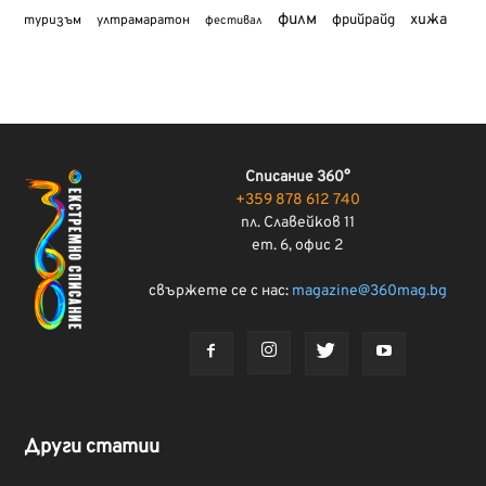
филм
хижа
туризъм
фрийрайд
ултрамаратон
фестивал
Списание 360°
+359 878 612 740
пл. Славейков 11
ет. 6, офис 2
свържете се с нас:
magazine@360mag.bg
Други статии