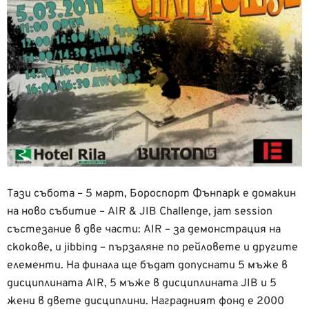
Тази събота – 5 март, Бороспорт Фънпарк е домакин
на ново събитие – AIR & JIB Challenge, jam session
състезание в две части: AIR – за демонстрация на
скокове, и jibbing – пързаляне по рейловете и другите
елементи. На финала ще бъдат допуснати 5 мъже в
дисциплината AIR, 5 мъже в дисциплината JIB и 5
жени в двете дисциплини. Наградният фонд е 2000