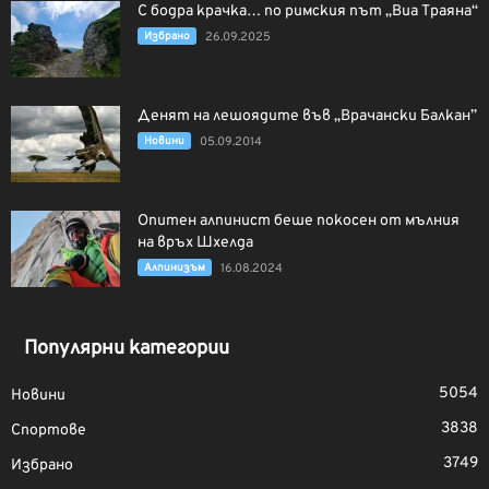
С бодра крачка… по римския път „Виа Траяна“
Избрано
26.09.2025
Денят на лешоядите във „Врачански Балкан”
Новини
05.09.2014
Опитен алпинист беше покосен от мълния
на връх Шхелда
Алпинизъм
16.08.2024
Популярни категории
5054
Новини
3838
Спортове
3749
Избрано