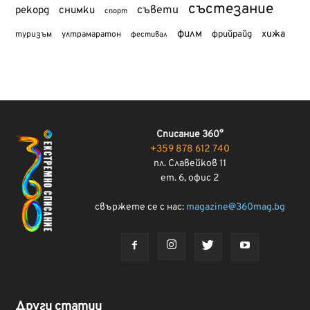
състезание
съвети
рекорд
снимки
спорт
филм
хижа
туризъм
фрийрайд
ултрамаратон
фестивал
Списание 360°
+359 878 612 740
пл. Славейков 11
ет. 6, офис 2
свържете се с нас:
magazine@360mag.bg
Други статии