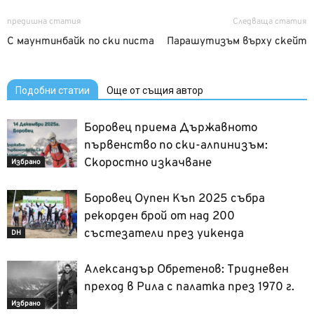
предишна статия
Следваща статия
С маунтинбайк по ски писта
Парашутизъм върху скейт
Подобни статии
Още от същия автор
Боровец приема Държавното
първенство по ски-алпинизъм:
Скоростно изкачване
Избрано
Боровец Оупен Къп 2025 събра
рекорден брой от над 200
състезатели през уикенда
DH
Александър Обретенов: Тридневен
преход в Рила с палатка през 1970 г.
Избрано