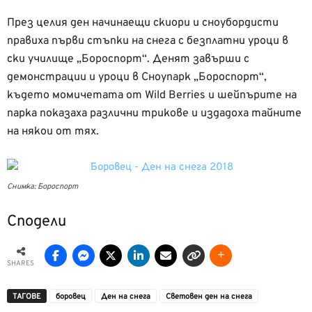
През целия ден начинаещи скиори и сноубордисти
правиха първи стъпки на снега с безплатни уроци в
ски училище „Бороспорт“. Денят завърши с
демонстрации и уроци в Сноупарк „Бороспорт“,
където момичетата от Wild Berries и шейпърите на
парка показаха различни трикове и издадоха тайните
на някои от тях.
Снимка: Бороспорт
Сподели
SHARES
ТАГОВЕ
боровец
Ден на снега
Световен ден на снега