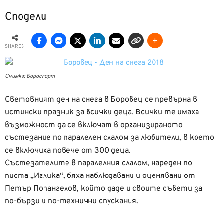
Сподели
SHARES
Снимка: Бороспорт
Световният ден на снега в Боровец се превърна в
истински празник за всички деца. Всички те имаха
възможност да се включат в организираното
състезание по паралелен слалом за любители, в което
се включиха повече от 300 деца.
Състезателите в паралелния слалом, нареден по
писта „Иглика“, бяха наблюдавани и оценявани от
Петър Попангелов, който даде и своите съвети за
по-бързи и по-технични спускания.