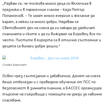
„Радвам се, че толкова много деца се включиха в
празника и в паралелния слалом – каза Петър
Попангелов. – Те имат много енергия и желание да
карат, а някои са много добри. Надявам се
Световният ден на снега да ги накара да заобичат
планината и ските и да ги виждаме на Боровец все по-
често. Пистите в курорта са в отлично състояние и
децата са винаги добре дошли.“
Снимка: Бороспорт
Освен чрез състезания и забавления, Денят на снега
беше отбелязан и с проведено обучение от ПСС по
безопасност в зимната планина, а БАССЕС организира
търсене на съкровища с помощта на уреди за лавинно
спасяване.