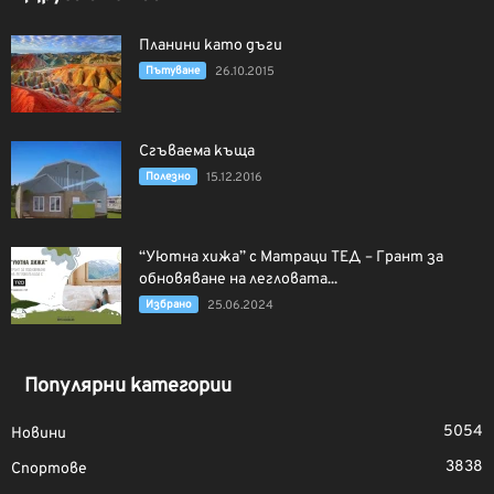
Планини като дъги
Пътуване
26.10.2015
Сгъваема къща
Полезно
15.12.2016
“Уютна хижа” с Матраци ТЕД – Грант за
обновяване на легловата...
Избрано
25.06.2024
Популярни категории
5054
Новини
3838
Спортове