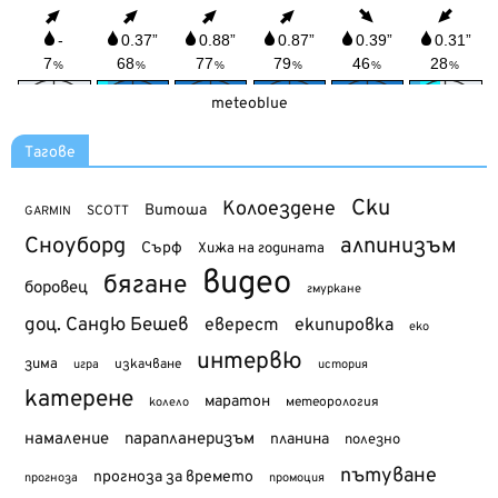
meteoblue
Тагове
Ски
Колоездене
Витоша
SCOTT
GARMIN
Сноуборд
алпинизъм
Сърф
Хижа на годината
видео
бягане
боровец
гмуркане
доц. Сандю Бешев
еверест
екипировка
еко
интервю
зима
изкачване
история
игра
катерене
маратон
метеорология
колело
намаление
парапланеризъм
планина
полезно
пътуване
прогноза за времето
прогноза
промоция