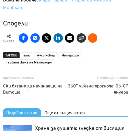
Вижте повече:
Мари Паради – първата жена на
Монблан
Сподели
SHARES
ТАГОВЕ
алпи
Луси Уокър
Матерхорн
първата жена на Матерхорн
предишна статия
Следваща статия
Ски бягане за начинаещи на
360° уикенд прогноза: 06-07
Витоша
януари
Подобни статии
Още от същия автор
Храна за душата: гледка от висящия