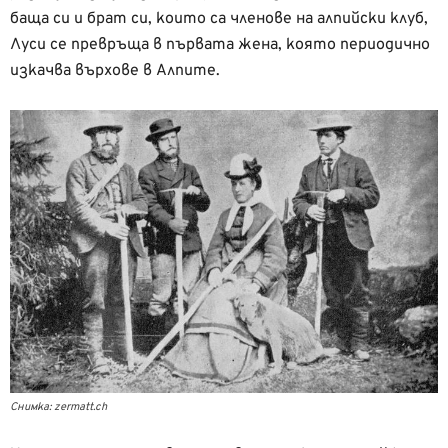
баща си и брат си, които са членове на алпийски клуб,
Луси се превръща в първата жена, която периодично
изкачва върхове в Алпите.
Снимка: zermatt.ch