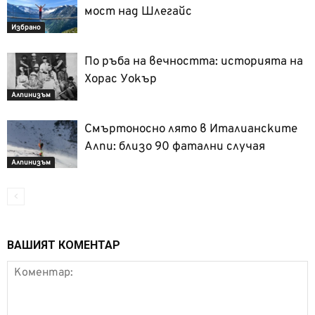
мост над Шлегайс
Избрано
По ръба на вечността: историята на
Хорас Уокър
Алпинизъм
Смъртоносно лято в Италианските
Алпи: близо 90 фатални случая
Алпинизъм
ВАШИЯТ КОМЕНТАР