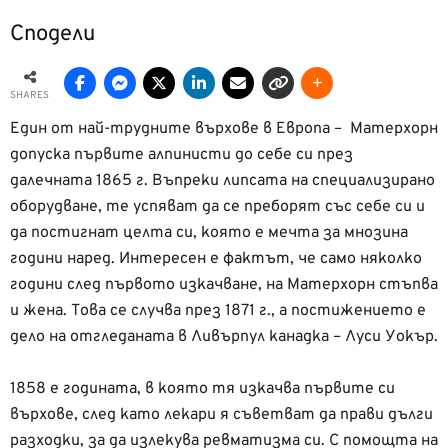
Сподели
SHARES
Един от най-трудните върхове в Европа – Матерхорн
допуска първите алпинисти до себе си през
далечната 1865 г. Въпреки липсата на специализирано
оборудване, те успяват да се преборят със себе си и
да постигнат целта си, която е мечта за мнозина
години наред. Интересен е фактът, че само няколко
години след първото изкачване, на Матерхорн стъпва
и жена. Това се случва през 1871 г., а постижението е
дело на отгледаната в Ливърпул канадка – Луси Уокър.
1858 е годината, в която тя изкачва първите си
върхове, след като лекари я съветват да прави дълги
разходки, за да излекува ревматизма си. С помощта на