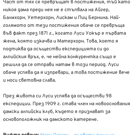
Част от тях се превръщат в постижения, тъй като
никоя дама преди нея не е стъпвала на Айгер,
Балмхорн, Уетерхорн, Лискам и Пиц Бернина. Най-
голямото от тези постижения обаче се превръща
във факт през 1871 г., когато Луси Уокър е първата
жена, която изкачва и Матерхорн. Това, което я
подтиква да осъществи експедицията си до
алпийския връх, е, че нейна конкурентка също е
решила да се отправи натам в този период. Луси
обаче успява да я изпревари, а това постижение вече
и носи световна слава.
През живота си Луси успява да осъществи 98
експедиции. През 1909 г. става член на новооснования
дамски алпийски клуб, където я признават за
основоположник на дамското катерене.