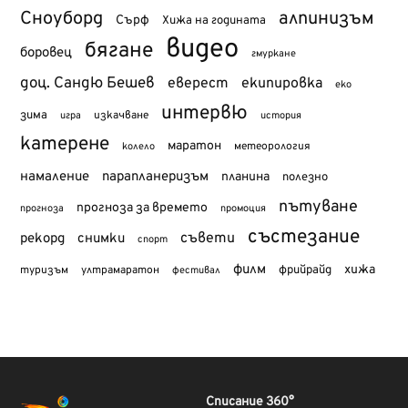
Сноуборд
алпинизъм
Сърф
Хижа на годината
видео
бягане
боровец
гмуркане
доц. Сандю Бешев
еверест
екипировка
еко
интервю
зима
изкачване
история
игра
катерене
маратон
метеорология
колело
намаление
парапланеризъм
планина
полезно
пътуване
прогноза за времето
прогноза
промоция
състезание
съвети
рекорд
снимки
спорт
филм
хижа
туризъм
фрийрайд
ултрамаратон
фестивал
Списание 360°