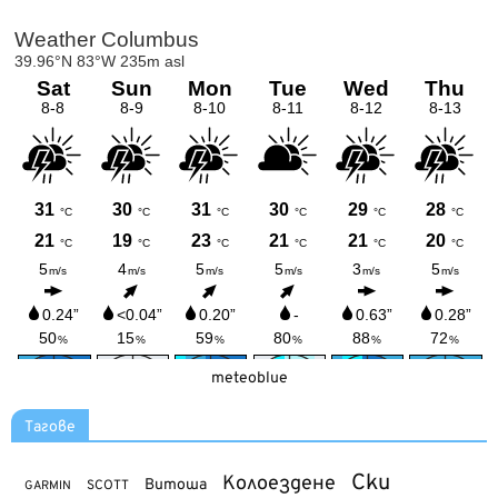
meteoblue
Тагове
Ски
Колоездене
Витоша
SCOTT
GARMIN