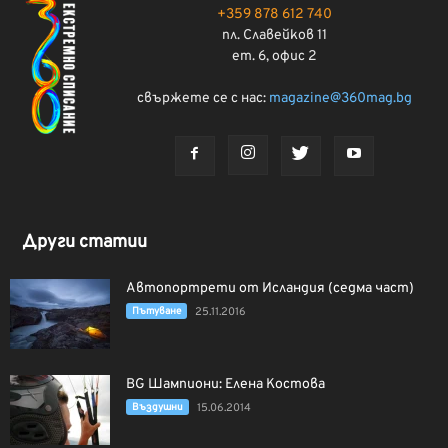
+359 878 612 740
пл. Славейков 11
ет. 6, офис 2
свържете се с нас:
magazine@360mag.bg
Други статии
Автопортрети от Исландия (седма част)
Пътуване
25.11.2016
BG Шампиони: Елена Костова
Въздушни
15.06.2014