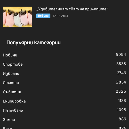
„Удивителният свят на прилепите“
Новини
12.06.2014
Популярни категории
5054
Новини
3838
Спортове
3749
Избрано
2834
Статии
2825
Събития
1138
Екипировка
1095
Пътуване
889
Зимни
826