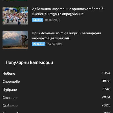
Деветият маратон на приятелството в
Плевен с кауза за образование
Бягане
06.03.2023
Приключенец път да види: 5 легендарни
маршрута за трекинг
Избрано
26.06.2019
Популярни категории
5054
Новини
3838
Спортове
3748
Избрано
2834
Статии
2825
Събития