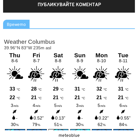
Времето
meteoblue