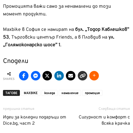
Промоцията важи само за ненамалени до този
момент продукти.
Maxbike в София се намират на
бул. „Тодор Каблешков”
53
, Търговски център Friends, а в Пловдив на
ул.
„Голямоконарско шосе” 1
.
Сподели
SHARES
ТАГОВЕ
MAXBIKE
коледа
намаление
промоция
предишна статия
Следваща статия
Идеи за коледни подаръци от
Сигурност и комфорт с
Dice.bg, част 2
всяка крачка