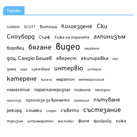
Тагове
Ски
Колоездене
Витоша
SCOTT
GARMIN
Сноуборд
алпинизъм
Сърф
Хижа на годината
видео
бягане
боровец
гмуркане
доц. Сандю Бешев
еверест
екипировка
еко
интервю
зима
изкачване
история
игра
катерене
маратон
метеорология
колело
намаление
парапланеризъм
планина
полезно
пътуване
прогноза за времето
прогноза
промоция
състезание
съвети
рекорд
снимки
спорт
филм
хижа
туризъм
фрийрайд
ултрамаратон
фестивал