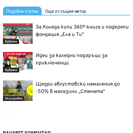
Подобни статии
Още от същия автор
За Коледа купи 360º книга и подкрепи
фондация „Ела и Ти“
Избрано
Идеи за коледни подаръци за
приключенци
Избрано
Щедри августовски намаления до
-50% в магазини „Стената“
Екипировка