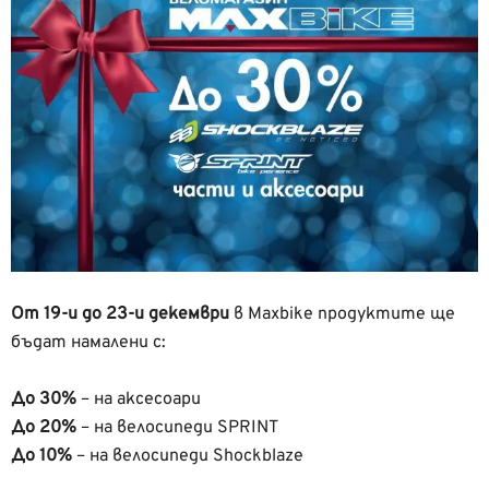
От 19-и до 23-и декември
в Maxbike продуктите ще
бъдат намалени с:
До 30%
– на аксесоари
До 20%
– на велосипеди SPRINT
До 10%
– на велосипеди Shockblaze