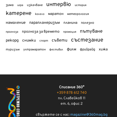
интервю
зима
изкачване
история
игра
катерене
маратон
метеорология
колело
намаление
парапланеризъм
планина
полезно
пътуване
прогноза за времето
прогноза
промоция
състезание
съвети
рекорд
снимки
спорт
филм
хижа
туризъм
фрийрайд
ултрамаратон
фестивал
Списание 360°
+359 878 612 740
пл. Славейков 11
ет. 6, офис 2
свържете се с нас:
magazine@360mag.bg