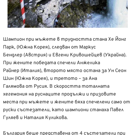
Шампион при мъжете в трудността стана Хе Йонг
Парк, (Южна Корея), следван от Маркус
Бендлер (Австрия) и Евгени Кривошейцев (Украйна).
При жените победата спечели Анжелика
Райнер (Италия), второто място остана за Ун Сеон
Шин (Южна Корея), и третото – за Ана
Галямова от Русия. В скоростта тоталната
хегемония на руснаците продължи и призовите
места при мъжете и жените бяха спечелени само от
руски състезатели, като шампиони станаха Павел
Гуляев и Наталия Куликова.
България беше представена от 4 състезатели при