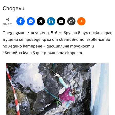
Сподели
SHARES
През изминалия уикенд, 5-6 февруари в румънския град
Бущени се проведе кръг от световното първенство
по ледено катерене – дисциплина трудност и
световна купа в дисциплината скорост.