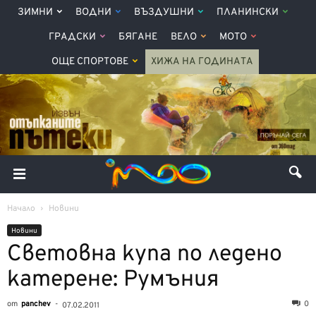
ЗИМНИ
ВОДНИ
ВЪЗДУШНИ
ПЛАНИНСКИ
ГРАДСКИ
БЯГАНЕ
ВЕЛО
МОТО
ОЩЕ СПОРТОВЕ
ХИЖА НА ГОДИНАТА
Начало
Новини
Новини
Световна купа по ледено
катерене: Румъния
от
panchev
-
0
07.02.2011