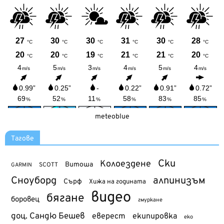
meteoblue
Тагове
Ски
Колоездене
Витоша
SCOTT
GARMIN
Сноуборд
алпинизъм
Сърф
Хижа на годината
видео
бягане
боровец
гмуркане
доц. Сандю Бешев
еверест
екипировка
еко