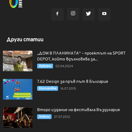
Други статии
„ДОМ В ПЛАНИНАТА“ – проектът на SPORT
DEPOT, който вдъхновява за...
Избрано
02.04.2024
7.62 Design за пръв път в България
Екипировка
16.07.2015
Второ издание на фестивала Въздухария
Новини
27.07.2012