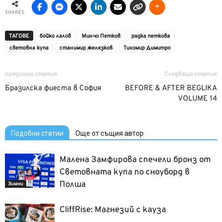
SHARES
ТАГОВЕ
бойко лалов
Минчо Петков
радка петкова
световна купа
станимир желязков
Тихомир Димитро
предишна статия
Следваща статия
Бразилска фиеста в София
BEFORE & AFTER BEGLIKA
VOLUME 14
Подобни статии
Още от същия автор
Малена Замфирова спечели бронз от
Световната купа по сноуборд в
Полша
Зимни
CliffRise: Магнезий с кауза