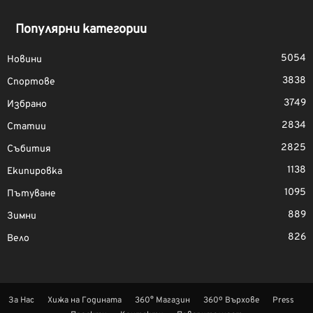
Популярни категории
5054
Новини
3838
Спортове
3749
Избрано
2834
Статии
2825
Събития
1138
Екипировка
1095
Пътуване
889
Зимни
826
Вело
За Нас
Хижа на Годината
360° Магазин
360º Върхове
Press