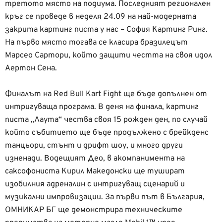
третото място на подиума. Последният регионален
кръг се проведе в неделя 24.09 на най-модерната
закрита картинг писта у нас – София Картинг Ринг.
На първо място тогава се класира бразилецът
Марсео Сартори, който защити честта на своя идол
Аертон Сена.
Финалът на Red Bull Kart Fight ще бъде допълнен от
интригуваща програма. В деня на финала, картинг
писта „Лаута“ чества своя 15 рожден ден, по случай
който събитието ще бъде продължено с брейкденс
танцьори, стънт и дрифт шоу, и много други
изненади. Водещият Део, в акомпанимента на
саксофониста Кирил Македонски ще тушират
изобилния адреналин с интригуващ сценарий и
музикални импровизации. За първи път в България,
ОМНИКАР БГ ще демонстрира техническите