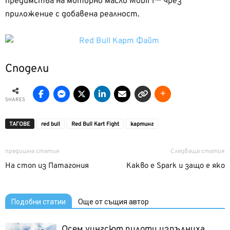
предимства на моторно масло Mobil 1™ чрез
приложение с добавена реалност.
Сподели
SHARES
ТАГОВЕ
red bull
Red Bull Kart Fight
картинг
предишна статия
Следваща статия
На стоп из Патагония
Какво е Spark и защо е яко
Подобни статии
Още от същия автор
Осем уингсют пилоти изпълниха