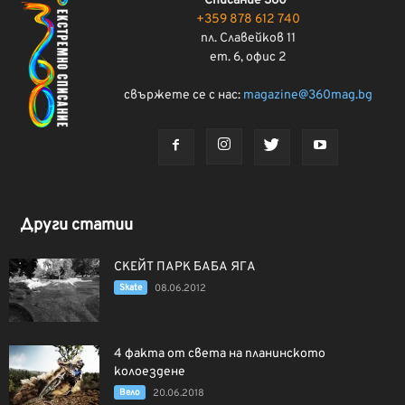
Списание 360°
+359 878 612 740
пл. Славейков 11
ет. 6, офис 2
свържете се с нас:
magazine@360mag.bg
Други статии
СКЕЙТ ПАРК БАБА ЯГА
Skate
08.06.2012
4 факта от света на планинското
колоездене
Вело
20.06.2018