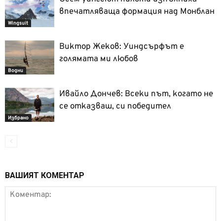
впечатляваща формация над Монблан
Wingsuit
Виктор Жеков: Уиндсърфът е
голямата ми любов
Водни
Ивайло Дончев: Всеки път, когато не
се отказваш, си победител
Избрано
ВАШИЯТ КОМЕНТАР