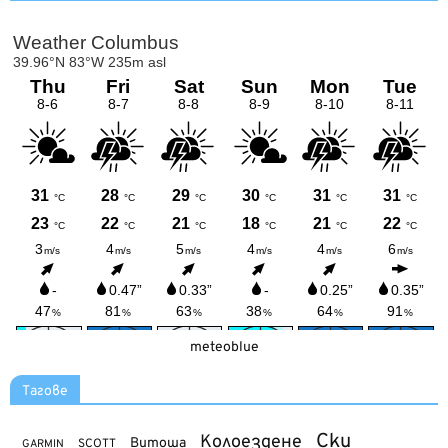
meteoblue
Тагове
Ски
Колоездене
Витоша
SCOTT
GARMIN