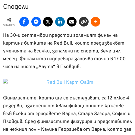
Сподели
SHARES
На 30-и септември предстои големият финал на
картинг битките на Red Bull, които предизвикват
уменията на всички, запалени по спорта, вече цял
месец. Финалната надпревара започва точно в 17:00
часа на писта „Лаута“ в Пловдив.
Финалистите, които ще се състезават, са 12 плюс 4
резерви, излъчени от квалификационните кръгове
във всеки от градовете Варна, Стара Загора, София и
Пловдив. Сред финалистите фигурира и представител
на нежния пол – Калина Георгиева от Варна, която зае