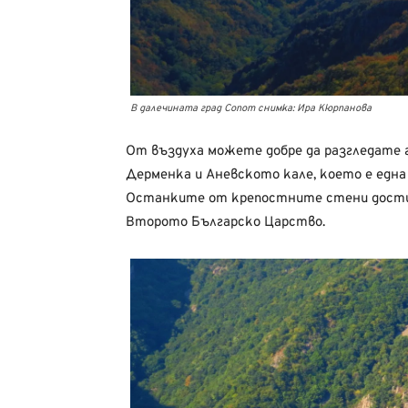
В далечината град Сопот снимка: Ира Кюрпанова
От въздуха можете добре да разгледате 
Дерменка и Аневското кале, което е едн
Останките от крепостните стени достига
Второто Българско Царство.