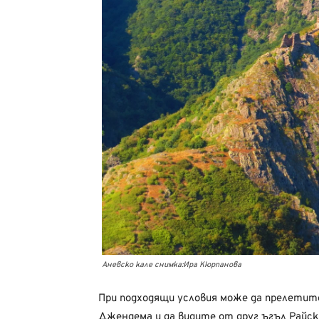
Аневско кале снимка:Ира Кюрпанова
При подходящи условия може да прелетите
Джендема и да видите от друг ъгъл Райск