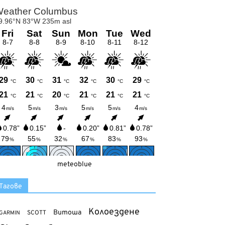
meteoblue
Тагове
Колоездене
Витоша
SCOTT
GARMIN