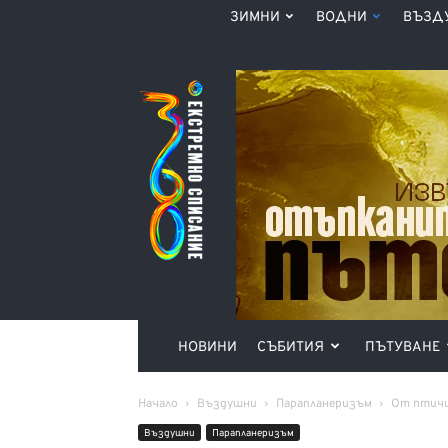
ЗИМНИ
ВОДНИ
ВЪЗД
Списание
360°
НОВИНИ
СЪБИТИЯ
ПЪТУВАНЕ
Начало
Въздушни
Парапланеризъм
От птичи
Въздушни
Парапланеризъм