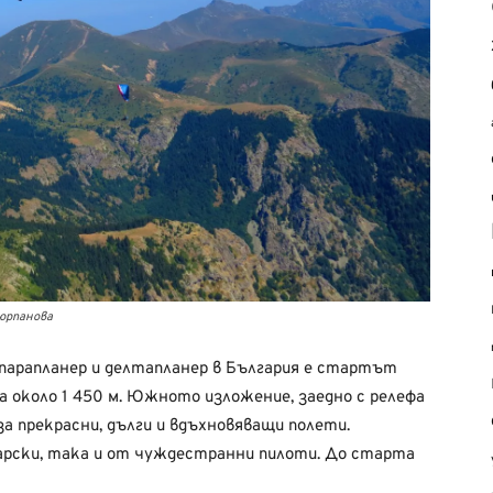
Кюрпанова
 парапланер и делтапланер в България е стартът
на около 1 450 м. Южното изложение, заедно с релефа
за прекрасни, дълги и вдъхновяващи полети.
арски, така и от чуждестранни пилоти. До старта