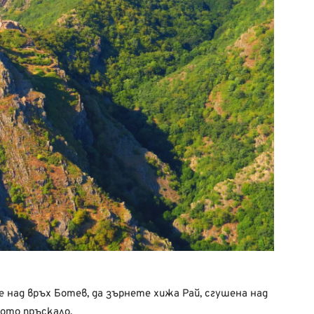
 над връх Ботев, да зърнете хижа Рай, сгушена над
ото пръскало.