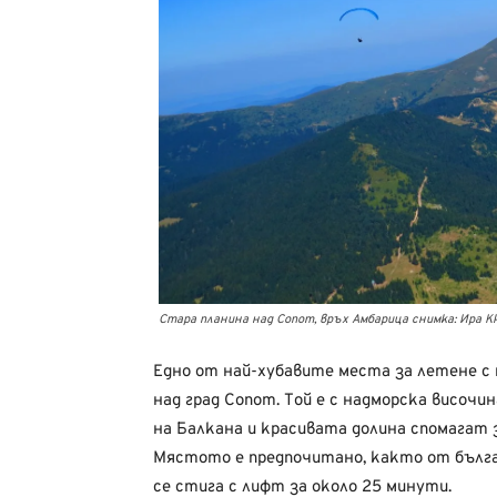
Стара планина над Сопот, връх Амбарица снимка: Ира 
Едно от най-хубавите места за летене с
над град Сопот. Той е с надморска височи
на Балкана и красивата долина спомагат 
Мястото е предпочитано, както от бълг
се стига с лифт за около 25 минути.