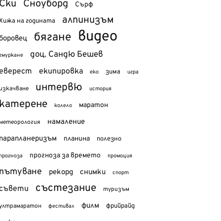
Ски
Сноуборд
Сърф
алпинизъм
Хижа на годината
видео
бягане
боровец
доц. Сандю Бешев
гмуркане
еверест
екипировка
зима
еко
игра
интервю
изкачване
история
катерене
маратон
колело
намаление
метеорология
парапланеризъм
планина
полезно
прогноза за времето
прогноза
промоция
пътуване
рекорд
снимки
спорт
състезание
съвети
туризъм
филм
фрийрайд
ултрамаратон
фестивал