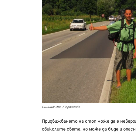
Снимка: Ира Кюрпанова
Придвижването на стоп може да е невероя
обиколите света, но може да бъде и опас