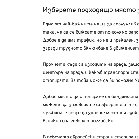
Изберете подходящо място 
Едно от най-важните неща за сполучлив 
така, че да се виждате от по-голямо раз
Добре е да има трафик, но не и прекален
заради трудното включване в движението
Проучете къде са изходите на града, за
центъра на града, и какъв транспорт стиг
стопирате. За това може да ви помогне 
Добро място за стопиране са бензиностан
можете да заговорите шофьорите и те д
чужбина, е добре да знаете местния език 
всички хора говорят английски.
В повечето европейски страни стопиране