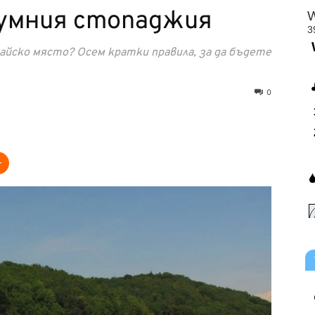
умния стопаджия
йско място? Осем кратки правила, за да бъдете
0