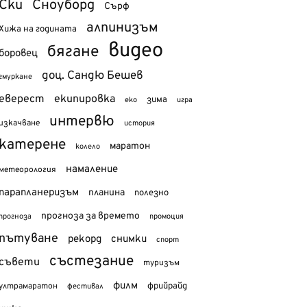
Ски
Сноуборд
Сърф
алпинизъм
Хижа на годината
видео
бягане
боровец
доц. Сандю Бешев
гмуркане
еверест
екипировка
зима
еко
игра
интервю
изкачване
история
катерене
маратон
колело
намаление
метеорология
парапланеризъм
планина
полезно
прогноза за времето
прогноза
промоция
пътуване
рекорд
снимки
спорт
състезание
съвети
туризъм
филм
фрийрайд
ултрамаратон
фестивал