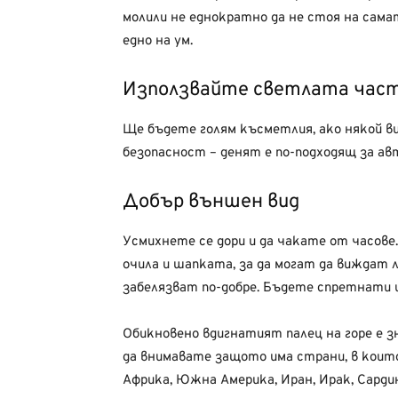
молили не еднократно да не стоя на самат
едно на ум.
Използвайте светлата час
Ще бъдете голям късметлия, ако някой ви
безопасност – денят е по-подходящ за ав
Добър външен вид
Усмихнете се дори и да чакате от часове
очила и шапката, за да могат да виждат л
забелязват по-добре. Бъдете спретнати и
Обикновено вдигнатият палец на горе е з
да внимавате защото има страни, в които
Африка, Южна Америка, Иран, Ирак, Сардин