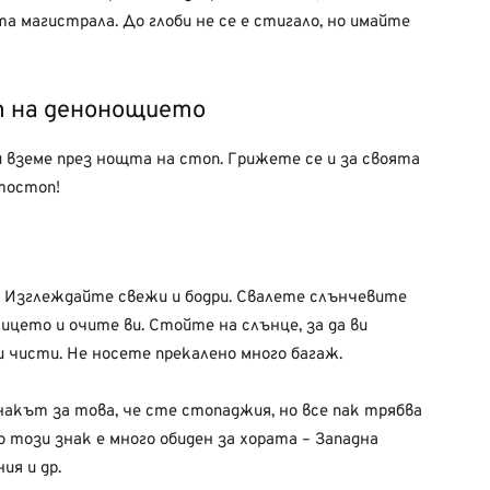
а магистрала. До глоби не се е стигало, но имайте
т на денонощието
 вземе през нощта на стоп. Грижете се и за своята
тостоп!
. Изглеждайте свежи и бодри. Свалете слънчевите
ицето и очите ви. Стойте на слънце, за да ви
 чисти. Не носете прекалено много багаж.
накът за това, че сте стопаджия, но все пак трябва
 този знак е много обиден за хората – Западна
ия и др.