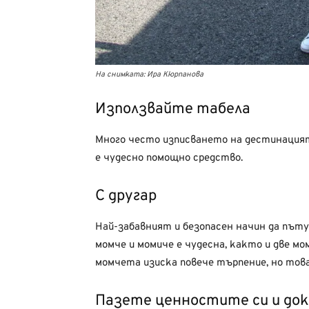
На снимката: Ира Кюрпанова
Използвайте табела
Много често изписването на дестинацият
е чудесно помощно средство.
С другар
Най-забавният и безопасен начин да пъту
момче и момиче е чудесна, както и две мо
момчета изиска повече търпение, но това 
Пазете ценностите си и д