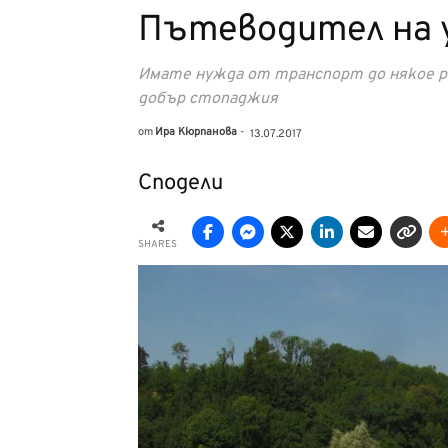
Пътеводител на 
Имате нужда от транспорт до някое ра
добър стопаджия
от
Ира Кюрпанова
-
13.07.2017
Сподели
SHARES