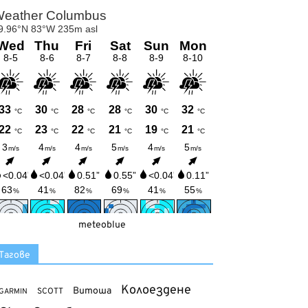
meteoblue
Тагове
Колоездене
Витоша
SCOTT
GARMIN