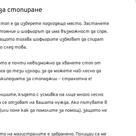
за стопиране
стоп е да изберете подходящо място. Застанете
стояние и шофьорът да има възможност да спре.
, защото тогава шофьорите избягват да спират
 след това.
щото е почти невъзможно да хванете стоп от
а до тези изходи, за да можете най-лесно да
Уикипедията за стопаджии – страхотна е!
циите, където с усмивка на лице много лесно
а се отзоват на вашата нужда. Ако пътувате в
(или поне как да помолите за помощ), защото не
то на магистралите е забранено. Полицаи са ме