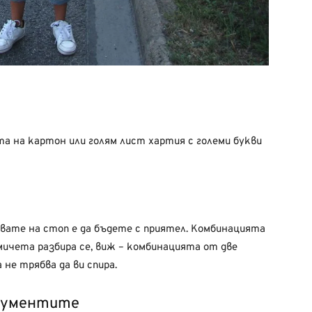
а на картон или голям лист хартия с големи букви
вате на стоп е да бъдете с приятел. Комбинацията
мичета разбира се, виж – комбинацията от две
не трябва да ви спира.
окументите