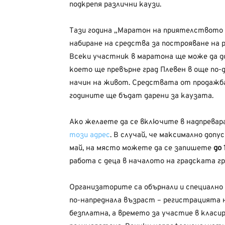
подкрепя различни каузи.
Тази година „Маратон на приятелството П
набиране на средства за построяване на ра
Всеки участник в маратона ще може да д
което ще превърне град Плевен в още по
начин на живот. Средствата от продажб
годините ще бъдат дарени за каузата.
Ако желаете да се включите в надпревар
този адрес
. В случай, че максимално доп
май, на място можете да се запишете
до 
работа с деца в началото на градската г
Организаторите са обърнали и специално
по-напреднала възраст – регистрацията 
безплатна, а времето за участие в класир