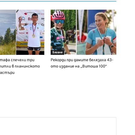
Бягане
тафа спечели три
Рекорди при дамите белязаха 43-
титли в планинското
ото издание на „Витоша 100“
мастъри