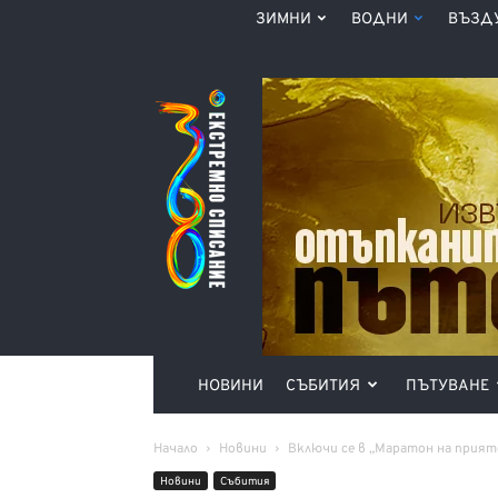
ЗИМНИ
ВОДНИ
ВЪЗД
Списание
360°
НОВИНИ
СЪБИТИЯ
ПЪТУВАНЕ
Начало
Новини
Включи се в „Маратон на прият
Новини
Събития