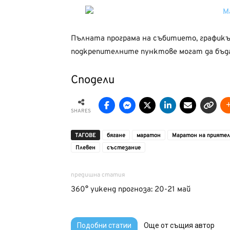
Пълната програма на събитието, график
подкрепителните пунктове могат да бъд
Сподели
SHARES
ТАГОВЕ
бягане
маратон
Маратон на прияте
Плевен
състезание
предишна статия
360° уикенд прогноза: 20-21 май
Подобни статии
Още от същия автор