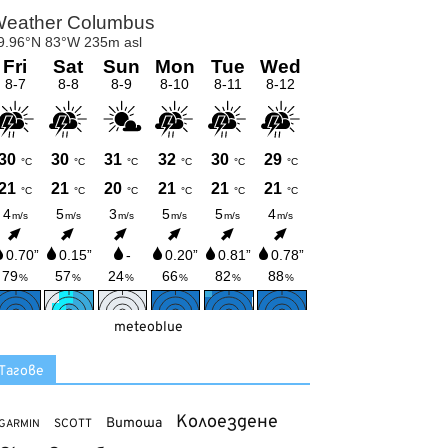
meteoblue
Тагове
Колоездене
Витоша
SCOTT
GARMIN