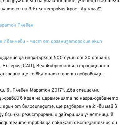
, придружители на участниците, ученици и жители
илите си на 3-километровия крос „Аз мога!“.
я Иванчеви – част от организаторския екип
издание да надхвърлят 500 души от 20 страни,
, Нигерия, САЩ, Великобритания и традиционно
и година ще се включат и доста доброволци.
ци в „Плевен Маратон 2017“. Два специални
 жребий в края на церемонията по награждаването
 един от велосипедите, ще разберем на 21-ви май в
ду всички регистрирани и завършили участници в
бедителите трябва да покажат състезателния си