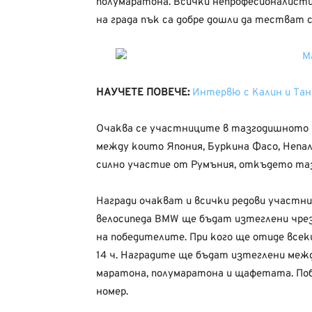
полумаратона. Всички непрофесионалисти
на града пък са добре дошли да тестват с
НАУЧЕТЕ ПОВЕЧЕ:
Интервю с Калин и Тан
Очаква се участниците в тазгодишното 
между които Япония, Буркина Фасо, Непал
силно участие от Румъния, откъдето таз
Награди очакват и всички редови участни
велосипеда BMW ще бъдат изтеглени чрез
на победителите. При кого ще отиде всеки
14 ч. Наградите ще бъдат изтеглени меж
маратона, полумаратона и щафетата. По
номер.