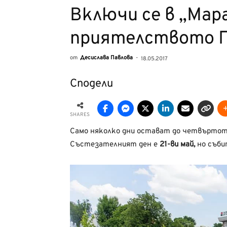
Включи се в „Мар
приятелството П
от
Десислава Павлова
-
18.05.2017
Сподели
SHARES
Само няколко дни остават до четвъртот
Състезателният ден е
21-ви май,
но съби