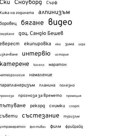
Ски
Сноуборд
Сърф
алпинизъм
Хижа на годината
видео
бягане
боровец
доц. Сандю Бешев
гмуркане
еверест
екипировка
зима
еко
игра
интервю
изкачване
история
катерене
маратон
колело
намаление
метеорология
парапланеризъм
планина
полезно
прогноза за времето
прогноза
промоция
пътуване
рекорд
снимки
спорт
състезание
съвети
туризъм
филм
фрийрайд
ултрамаратон
фестивал