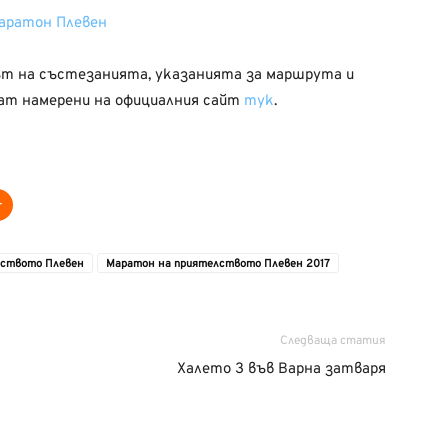
ът на състезанията, указанията за маршрута и
ат намерени на официалния сайт
тук
.
лството Плевен
Маратон на приятелството Плевен 2017
Следваща статия
Халето 3 във Варна затваря