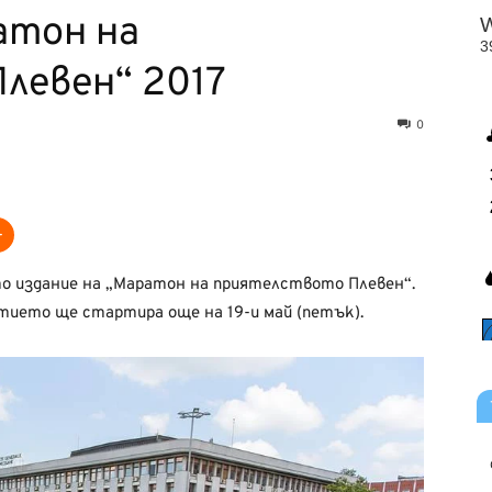
атон на
левен“ 2017
0
о издание на „Маратон на приятелството Плевен“.
тието ще стартира още на 19-и май (петък).