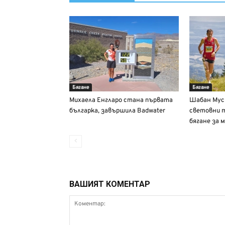
Бягане
Бягане
Михаела Енгларо стана първата
Шабан Мус
българка, завършила Badwater
световни 
бягане за 
ВАШИЯТ КОМЕНТАР