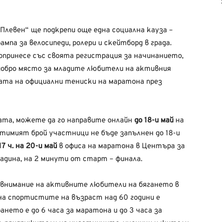
левен“ ще подкрепи още една социална кауза –
мпа за велосипеди, ролери и скейтборд в града.
опринесе със своята регистрация за начинанието,
-добро място за младите любители на активния
ата на официални тениски на маратона през
ата, можете да го направите онлайн
до 18-и май
на
устимият брой участници не бъде запълнен до 18-и
17 ч. на 20-и май
в офиса на маратона в Центъра за
радина, на 2 минути от старт – финала.
 внимание на активните любители на бягането в
на спортистите на възраст над 60 години е
ането е до 6 часа за маратона и до 3 часа за