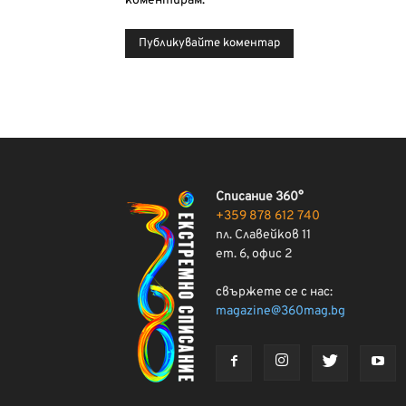
коментирам.
Списание 360°
+359 878 612 740
пл. Славейков 11
ет. 6, офис 2
свържете се с нас:
magazine@360mag.bg