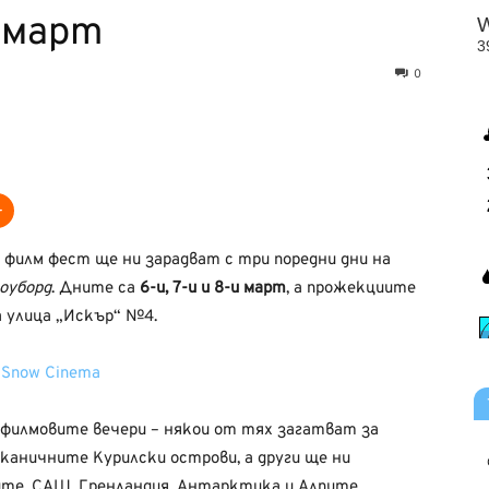
 март
0
 филм фест ще ни зарадват с три поредни дни на
ноуборд
. Дните са
6-и, 7-и и 8-и март
, а прожекциите
 улица „Искър“ №4.
 филмовите вечери – някои от тях загатват за
лканичните Курилски острови, а други ще ни
те, САЩ, Гренландия, Антарктика и Алпите.