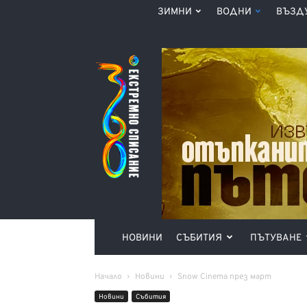
ЗИМНИ
ВОДНИ
ВЪЗД
Списание
360°
НОВИНИ
СЪБИТИЯ
ПЪТУВАНЕ
Начало
Новини
Snow Cinema през март
Новини
Събития