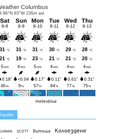
meteoblue
Тагове
Колоездене
Витоша
SCOTT
GARMIN