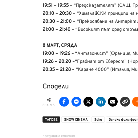
19:51 – 19:55
– “Предсказателят” (САЩ, Гр
20:10 – 20:30
– “ХималайСКИ принципи на н
20:30 – 21:00
– “Прекосяване на Антаркт
21:00 – 21:40
– “Високият път сред стръмн
8 МАРТ, СРЯДА
19:00 – 19:26
– “Антагонист” (Франция, Ми
19:26 – 20:20
–“Грабнат от Еверест” (Норв
20:35 – 21:28
– “Каране 4000” (Италия, М
Сподели
SHARES
ТАГОВЕ
SNOW CINEMA
Soho
банско филм фес
предишна статия