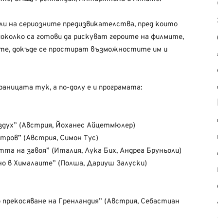
и на сериозните предизвикателства, пред които
околко са готови да рискуват героите на филмите,
ите, докъде се простират възможностите им и
аницата тук, а по-долу е и програмата:
ъздух” (Австрия, Йоханес Айцетмюлер)
тров” (Австрия, Симон Тус)
тта на завоя” (Италия, Лука Бих, Андреа Бруньоли)
но в Хималаите” (Полша, Дариуш Залуски)
 прекосяване на Гренландия” (Австрия, Себастиан