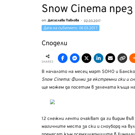
Snow Cinema през
от
Десислава Павлова
-
02.03.2017
Дата на събитието: 06.03.2017
Сподели
SHARES
В началото на месец март SOHO и Банско
Snow Cinema: Филми за екстремни ски и с
ще можем да посетим в зелената къща на
12 снежни ленти очакват да ги видим във
магичните места за ски и сноуборд на ву
пренесат към осемхилядниците в Хималаи