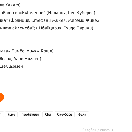
ег Хакет)
овото приключение” (Испания, Пеп Куберес)
ика” (Франция, Стефани Жикел, Жереми Жикел)
ите склонове“; (Швейцария, Гуидо Перини)
каел Бимбо, Уилям Коше)
егия, Ларс Нилсен)
ишел Домен)
т
кино
прожекция
Ски
Сноуборд
филм
Следваща статия