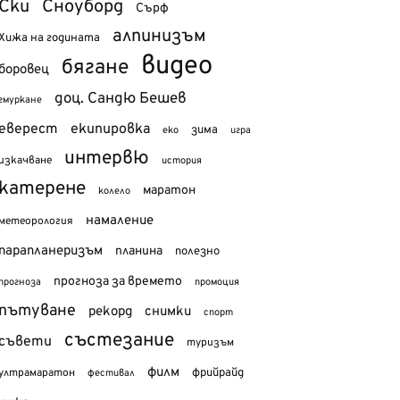
Ски
Сноуборд
Сърф
алпинизъм
Хижа на годината
видео
бягане
боровец
доц. Сандю Бешев
гмуркане
еверест
екипировка
зима
еко
игра
интервю
изкачване
история
катерене
маратон
колело
намаление
метеорология
парапланеризъм
планина
полезно
прогноза за времето
прогноза
промоция
пътуване
рекорд
снимки
спорт
състезание
съвети
туризъм
филм
фрийрайд
ултрамаратон
фестивал