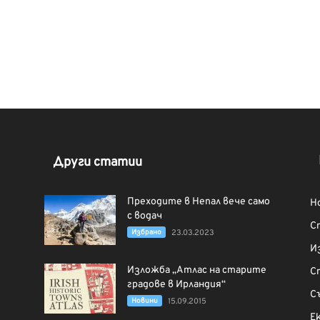
Други статии
Преходите в Непал вече само
Н
с водач
С
Избрано
23.03.2023
И
Изложба „Атлас на старите
С
градове в Ирландия“
С
Новини
15.09.2015
Е