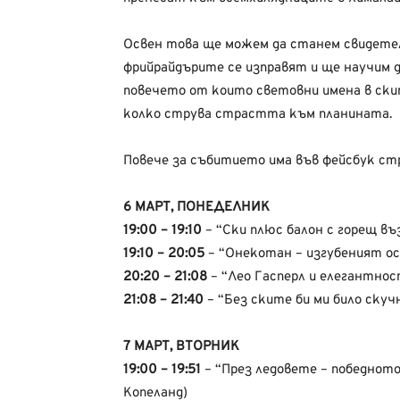
Освен това ще можем да станем свидетел
фрийрайдърите се изправят и ще научим д
повечето от които световни имена в ск
колко струва страстта към планината.
Повече за събитието има във фейсбук стр
6 МАРТ, ПОНЕДЕЛНИК
19:00 – 19:10
– “Ски плюс балон с горещ в
19:10 – 20:05
– “Онекотан – изгубеният ос
20:20 – 21:08
– “Лео Гасперл и елегантнос
21:08 – 21:40
– “Без ските би ми било скуч
7 МАРТ, ВТОРНИК
19:00 – 19:51
– “През ледовете – победното
Копеланд)