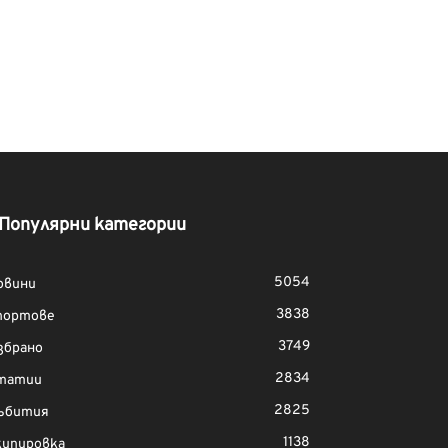
Популярни категории
5054
овини
3838
портове
3749
збрано
2834
татии
2825
ъбития
1138
кипировка