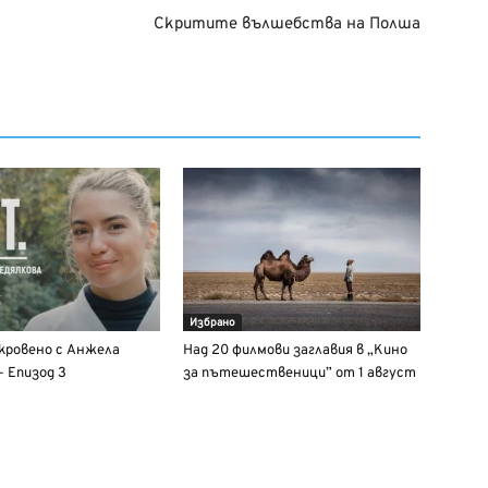
Скритите вълшебства на Полша
Избрано
кровено с Анжела
Над 20 филмови заглавия в „Кино
– Епизод 3
за пътешественици” от 1 август