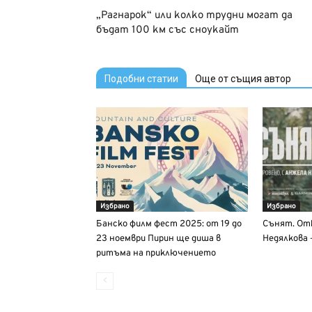
„Рагнарок“ или колко трудни могат да
бъдат 100 км със сноукайт
Подобни статии
Още от същия автор
Избрано
Избрано
Банско филм фест 2025: от 19 до
Сънят. От
23 ноември Пирин ще диша в
Недялкова 
ритъма на приключението