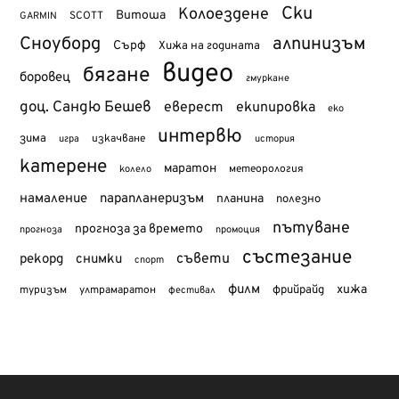
Ски
Колоездене
Витоша
SCOTT
GARMIN
Сноуборд
алпинизъм
Сърф
Хижа на годината
видео
бягане
боровец
гмуркане
доц. Сандю Бешев
еверест
екипировка
еко
интервю
зима
изкачване
история
игра
катерене
маратон
метеорология
колело
намаление
парапланеризъм
планина
полезно
пътуване
прогноза за времето
прогноза
промоция
състезание
съвети
рекорд
снимки
спорт
филм
хижа
туризъм
фрийрайд
ултрамаратон
фестивал