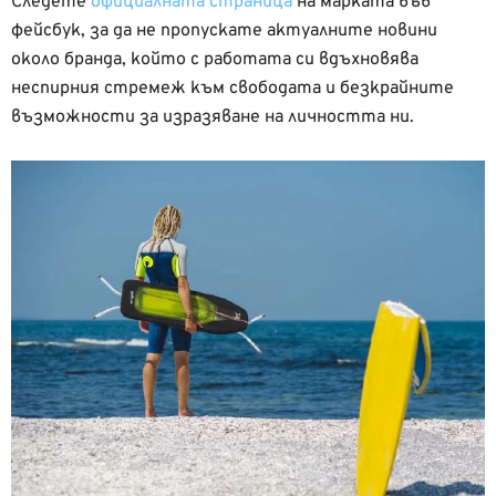
Следете
официалната страница
на марката във
фейсбук, за да не пропускате актуалните новини
около бранда, който с работата си вдъхновява
неспирния стремеж към свободата и безкрайните
възможности за изразяване на личността ни.