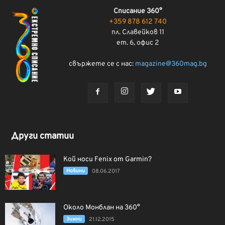
Списание 360°
+359 878 612 740
пл. Славейков 11
ет. 6, офис 2
свържете се с нас:
magazine@360mag.bg
Други статии
Кой носи Fenix от Garmin?
Новини
08.06.2017
Около Монблан на 360°
Зимни
21.12.2015