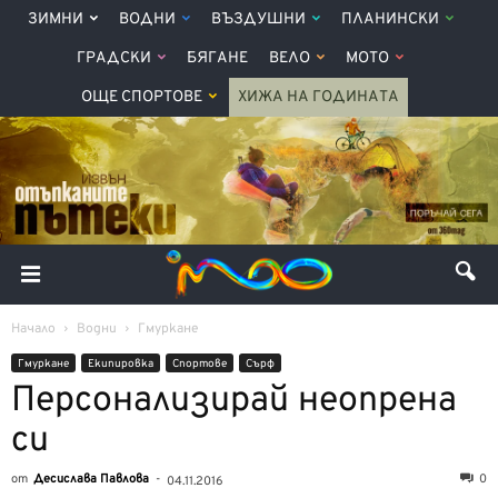
ЗИМНИ
ВОДНИ
ВЪЗДУШНИ
ПЛАНИНСКИ
ГРАДСКИ
БЯГАНЕ
ВЕЛО
МОТО
ОЩЕ СПОРТОВЕ
ХИЖА НА ГОДИНАТА
Начало
Водни
Гмуркане
Гмуркане
Екипировка
Спортове
Сърф
Персонализирай неопрена
си
от
Десислава Павлова
-
0
04.11.2016