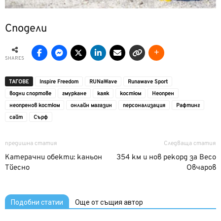
Сподели
SHARES
ТАГОВЕ
Inspire Freedom
RUNaWave
Runawave Sport
водни спортове
гмуркане
каяк
костюм
Неопрен
неопренов костюм
онлайн магазин
персонализация
Рафтинг
сайт
Сърф
предишна статия
Следваща статия
Катерачни обекти: каньон
354 км и нов рекорд за Весо
Тйесно
Овчаров
Подобни статии
Още от същия автор