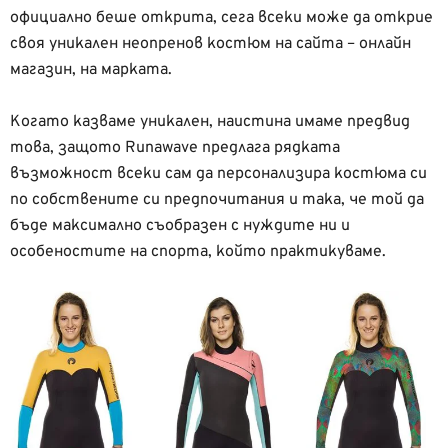
официално беше открита, сега всеки може да открие
своя уникален неопренов костюм на сайта – онлайн
магазин, на марката.
Когато казваме уникален, наистина имаме предвид
това, защото Runawave предлага рядката
възможност всеки сам да персонализира костюма си
по собствените си предпочитания и така, че той да
бъде максимално съобразен с нуждите ни и
особеностите на спорта, който практикуваме.