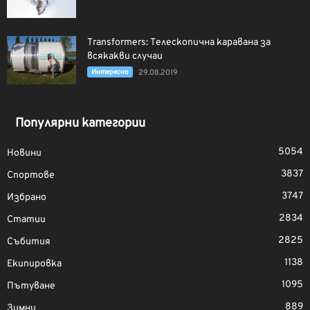
Transformers: Телескопична каравана за
всякакви случаи
Интерeсно
29.08.2019
Популярни категории
5054
Новини
3837
Спортове
3747
Избрано
2834
Статии
2825
Събития
1138
Екипировка
1095
Пътуване
889
Зимни