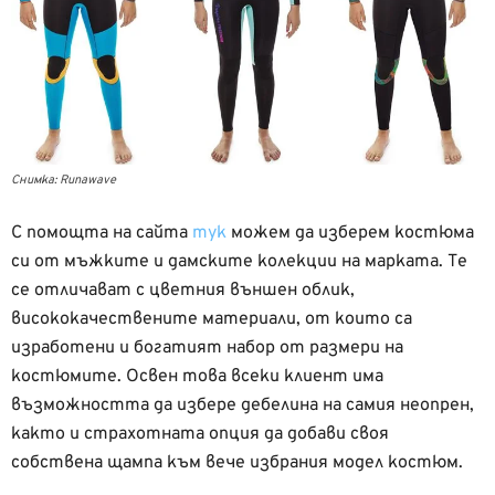
Снимка: Runawave
С помощта на сайта
тук
можем да изберем костюма
си от мъжките и дамските колекции на марката. Те
се отличават с цветния външен облик,
висококачествените материали, от които са
изработени и богатият набор от размери на
костюмите. Освен това всеки клиент има
възможността да избере дебелина на самия неопрен,
както и страхотната опция да добави своя
собствена щампа към вече избрания модел костюм.