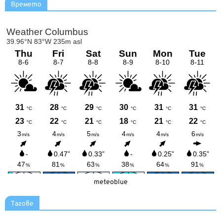
Времето
meteoblue
Тагове