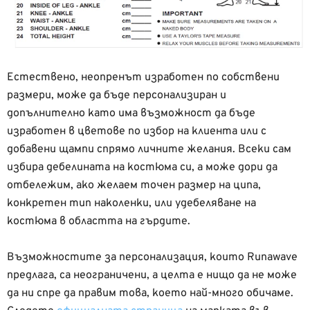
Естествено, неопренът изработен по собствени
размери, може да бъде персонализиран и
допълнително като има възможност да бъде
изработен в цветове по избор на клиента или с
добавени щампи спрямо личните желания. Всеки сам
избира дебелината на костюма си, а може дори да
отбележим, ако желаем точен размер на ципа,
конкретен тип наколенки, или удебеляване на
костюма в областта на гърдите.
Възможностите за персонализация, които Runawave
предлага, са неограничени, а целта е нищо да не може
да ни спре да правим това, което най-много обичаме.