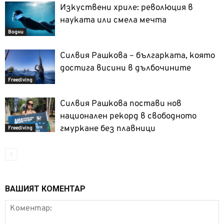
Изкуствени хриле: революция в
науката или смела мечта
Водни
Силвия Рашкова – българката, която
достига висини в дълбочините
Freediving
Силвия Рашкова постави нов
национален рекорд в свободното
гмуркане без плавници
Freediving
ВАШИЯТ КОМЕНТАР