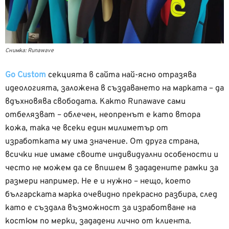
Снимка: Runawave
Go Custom
секцията в сайта най-ясно отразява
идеологията, заложена в създаването на марката – да
вдъхновява свободата. Както Runawave сами
отбелязват – облечен, неопренът е като втора
кожа, така че всеки един милиметър от
изработката му има значение. От друга страна,
всички ние имаме своите индивидуални особености и
често не можем да се впишем в зададените рамки за
размери например. Не е и нужно – нещо, което
българската марка очевидно прекрасно разбира, след
като е създала възможност за изработване на
костюм по мерки, зададени лично от клиента.