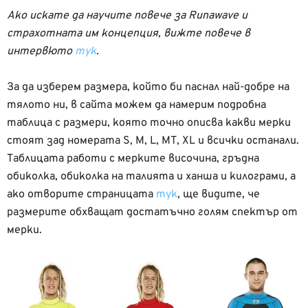
Ако искате да научите повече за Runawave и
страхотната им концепция, вижте повече в
интервюто
тук
.
За да изберем размера, който би паснал най-добре на
тялото ни, в сайта можем да намерим подробна
таблица с размери, която точно описва какви мерки
стоят зад номерата S, M, L, MT, XL и всички останали.
Таблицата работи с мерките височина, гръдна
обиколка, обиколка на талията и ханша и килограми, а
ако отворите страницата
тук
, ще видите, че
размерите обхващат достатъчно голям спектър от
мерки.