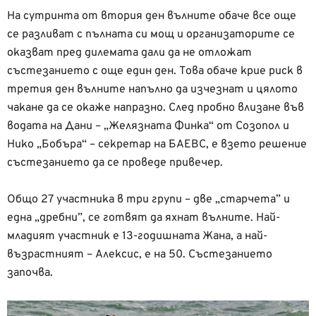
На сутринта от втория ден вълните обаче все още
се разливат с пълната си мощ и организаторите се
оказват пред дилемата дали да не отложат
състезанието с още един ден. Това обаче крие риск в
третия ден вълните напълно да изчезнат и цялото
чакане да се окаже напразно. След пробно влизане във
водата на Дани – „Желязната Финка“ от Созопол и
Нико „Бобъра“ – секретар на БАЕВС, е взето решение
състезанието да се проведе привечер.
Общо 27 участника в три групи – две „старчета” и
една „дребни”, се готвят да яхнат вълните. Най-
младият участник е 13-годишната Жана, а най-
възрастният – Алексис, е на 50. Състезанието
започва.