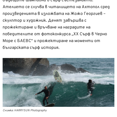
бъдещите шампиони в сърф състезанието.
Ателието се случва в читалището на Ахтопол сред
произведенията в изложбата на Жожо Георгиев –
скулптор и художник. Денят завършва с
прожектиране и връчване на наградите на
победителите от фотоконкурса „ХХ Сърф в Черно
Море с БАЕВС“ и прожектиране на моменти от
българската сърф история.
Снимка: HARRYSUN Photography