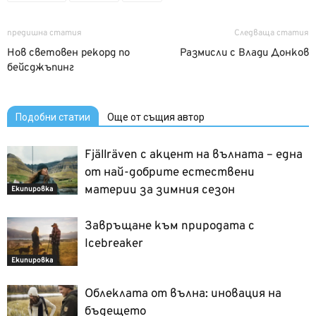
предишна статия
Следваща статия
Нов световен рекорд по
Размисли с Влади Донков
бейсджъпинг
Подобни статии
Още от същия автор
Fjällräven с акцент на вълната – една
от най-добрите естествени
материи за зимния сезон
Екипировка
Завръщане към природата с
Icebreaker
Екипировка
Облеклата от вълна: иновация на
бъдещето