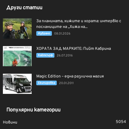
Други статии
За планината, хижите и хората: интервю с
посланиците на „Хижа на...
Избрано
08.01.2026
ХОРАТА ЗАД МАРКИТЕ: Пийт Кабрина
Кайтсърф
26.07.2016
Magic Edition – една различна магия
Екипировка
20.01.2011
Популярни категории
5054
Новини