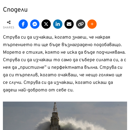
Сподели
SHARES
Струва си да изчакаш, когато знаеш, че накрая
търпението ти ще бъде възнаградено подобаващо.
Морето е стихия, която не иска да бъде подчинявана.
Струва си да изчакаш то само да събере силата си, а с
нея да „пристигне” и перфектната вълна. Струва си
да си търпелив, когато очакваш, че нещо голямо ще
се случи. Струва си да изчакаш, когато искаш да
дадеш най-доброто от себе си.