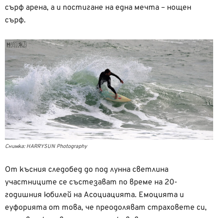
сърф арена, а и постигане на една мечта – нощен
сърф.
Снимка: HARRYSUN Photography
От късния следобед до под лунна светлина
участниците се състезават по време на 20-
годишния юбилей на Асоциацията. Емоцията и
еуфорията от това, че преодоляват страховете си,