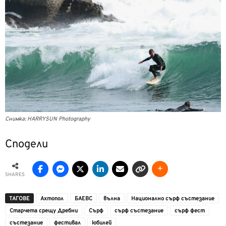
Снимка: HARRYSUN Photography
Сподели
SHARES
ТАГОВЕ
Ахтопол
БАЕВС
вълна
Национално сърф състезание
Старчета срещу Дребни
Сърф
сърф състезание
сърф фест
състезание
фестивал
юбилей