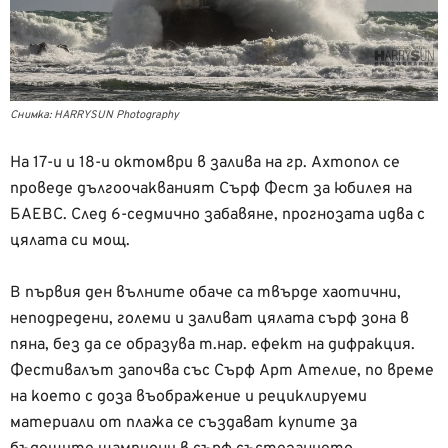
Снимка: HARRYSUN Photography
На 17-и и 18-и октомври в залива на гр. Ахтопол се
проведе дългоочакваният Сърф Фест за юбилея на
БАЕВС. След 6-седмично забавяне, прогнозата идва с
цялата си мощ.
В първия ден вълните обаче са твърде хаотични,
неподредени, големи и заливат цялата сърф зона в
пяна, без да се образува т.нар. ефект на дифракция.
Фестивалът започва със Сърф Арт Ателие, по време
на което с доза въображение и рециклируеми
материали от плажа се създават купите за