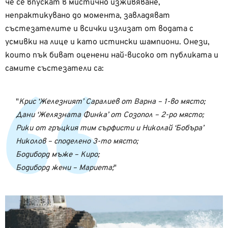
че се впускат в мистично изживяване,
непрактикувано до момента, завладяват
състезателите и всички излизат от водата с
усмивки на лице и като истински шампиони. Онези,
които пък биват оценени най-високо от публиката и
самите състезатели са:
Крис ‘Железният’ Саралиев от Варна – 1-во място;
Дани ‘Желязната Финка’ от Созопол – 2-ро място;
Рики от гръцкия тим сърфисти и Николай ‘Бобъра’
Николов – споделено 3-то място;
Бодиборд мъже – Киро;
Бодиборд жени – Мариета;