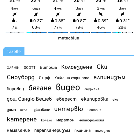
meteoblue
Тагове
Ски
Колоездене
Витоша
SCOTT
GARMIN
Сноуборд
алпинизъм
Сърф
Хижа на годината
видео
бягане
боровец
гмуркане
доц. Сандю Бешев
еверест
екипировка
еко
интервю
зима
изкачване
история
игра
катерене
маратон
метеорология
колело
намаление
парапланеризъм
планина
полезно