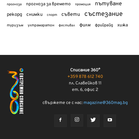
пътуване
прогноза за времето
прогноза
промоция
състезание
съвети
рекорд
снимки
спорт
филм
хижа
туризъм
фрийрайд
ултрамаратон
фестивал
Списание 360°
+359 878 612 740
пл. Славейков 11
ет. 6, офис 2
свържете се с нас:
magazine@360mag.bg