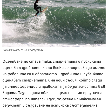
Снимка: HARRYSUN Photography
Оценяването става така: старчетата и публиката
оценяват дребните, като всеки се подписва до името
на фаворита си и обратното – дребните и публиката
оценяват старчетата, има един съдия, който следи
за интерференции и правилата за безопасността във
водата. Тази година обаче, се цели не само празнична
атмосфера, приятелски дух, търсене на максимален
резултат и създаване на истинска състезателна