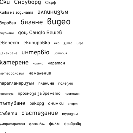
Ски
Сноуборд
Сърф
алпинизъм
Хижа на годината
видео
бягане
боровец
доц. Сандю Бешев
гмуркане
еверест
екипировка
зима
еко
игра
интервю
изкачване
история
катерене
маратон
колело
намаление
метеорология
парапланеризъм
планина
полезно
прогноза за времето
прогноза
промоция
пътуване
рекорд
снимки
спорт
състезание
съвети
туризъм
филм
фрийрайд
ултрамаратон
фестивал