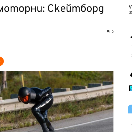
моторни: Скейтборд
0