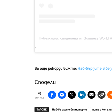
Публикация, споделена от Guinness World R
За още рекорди вижте:
Най-бързите в бе
Сподели
SHARES
ТАГОВЕ
Най-бързите безмоторни
питър конъли