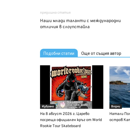
предишна статия
Наши млади таланти с международни
отличия в слоупстайла
Подобни статии
Още от същия автор
Избрано
Водни
На 8 август 2026 г. Царево
Натали Пол
посреща официален кръг от World
остров Кап
Rookie Tour Skateboard