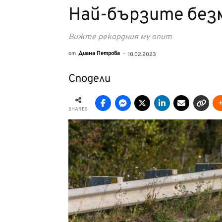
Най-бързите без
Вижте рекордния му опит
от
Диана Петрова
-
10.02.2023
Сподели
SHARES