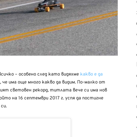
всичко – особено след като видяхме
какво е да
за, че има още много какво да видим. По-малко от
ният световен рекорд, титлата вече си има нов
йто на 16 септември 2017 г. успя да постигне
си.