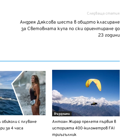
Следваща статия
Андрея Дяксова шеста в общото класиране
за Световната купа по ски ориентиране до
23 години
Въздушни
 обиколи с плуване
Антоан Жирар прелетя първия в
ри за 4 часа
историята 400-километров FAI
триъгълник