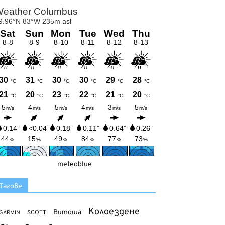
meteoblue
Тагове
Колоездене
Витоша
SCOTT
GARMIN