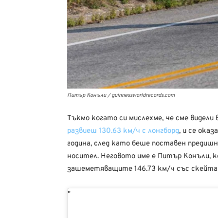
Питър Конъли / guinnessworldrecords.com
Тъкмо когато си мислехме, че сме видели 
развиеш 130.63 км/ч с лонгборд
, и се ока
година, след като беше поставен предиш
носител. Неговото име е Питър Конъли, ко
зашеметяващите 146.73 км/ч със скейта 