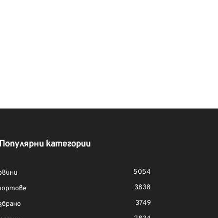
Популярни категории
5054
овини
3838
портове
3749
збрано