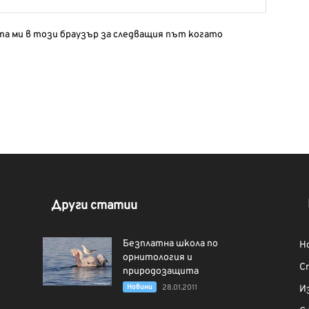
йта ми в този браузър за следващия път когато
Други статии
Безплатна школа по
Н
орнитология и
С
природозащита
Новини
28.01.2011
И