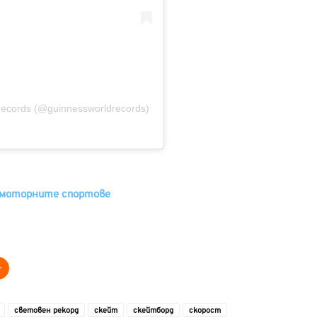
ecords (@guinnessworldrecords)
змоторните спортове
световен рекорд
скейт
скейтборд
скорост