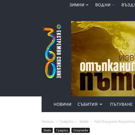
ЗИМНИ
ВОДНИ
ВЪЗД
Списание
360°
НОВИНИ
СЪБИТИЯ
ПЪТУВАНЕ
Начало
Градски
Skate
Най-бързите безмото
Skate
Градски
Спортове