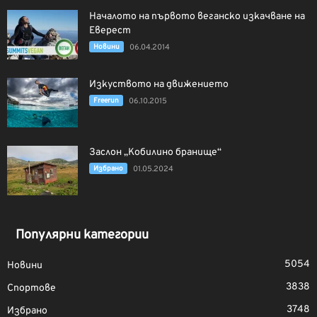
Началото на първото веганско изкачване на
Еверест
Новини
06.04.2014
Изкуството на движението
Freerun
06.10.2015
Заслон „Кобилино бранище“
Избрано
01.05.2024
Популярни категории
5054
Новини
3838
Спортове
3748
Избрано