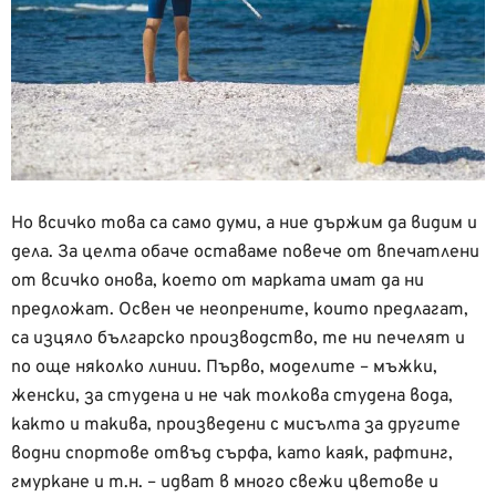
Но всичко това са само думи, а ние държим да видим и
дела. За целта обаче оставаме повече от впечатлени
от всичко онова, което от марката имат да ни
предложат. Освен че неопрените, които предлагат,
са изцяло българско производство, те ни печелят и
по още няколко линии. Първо, моделите – мъжки,
женски, за студена и не чак толкова студена вода,
както и такива, произведени с мисълта за другите
водни спортове отвъд сърфа, като каяк, рафтинг,
гмуркане и т.н. – идват в много свежи цветове и