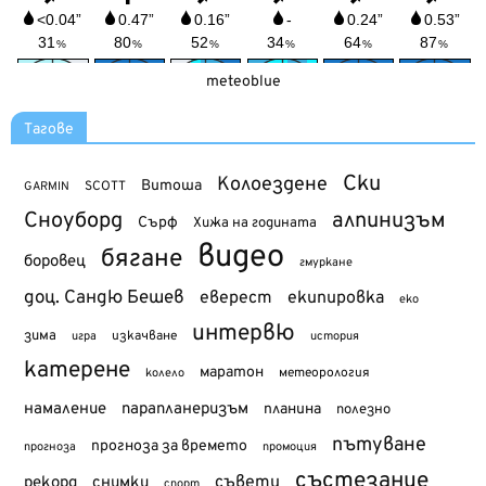
meteoblue
Тагове
Ски
Колоездене
Витоша
SCOTT
GARMIN
Сноуборд
алпинизъм
Сърф
Хижа на годината
видео
бягане
боровец
гмуркане
доц. Сандю Бешев
еверест
екипировка
еко
интервю
зима
изкачване
история
игра
катерене
маратон
метеорология
колело
намаление
парапланеризъм
планина
полезно
пътуване
прогноза за времето
прогноза
промоция
състезание
съвети
рекорд
снимки
спорт