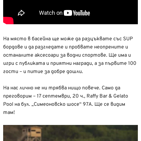
На място в басейна ще може да разцъквате със SUP
бордове и да разгледате и пробвате неопрените и
останалите аксесоари за водни спортове. Ще има и
игри с публиката и приятни награди, а за първите 100
гости – и питие за добре дошли.
На нас лично не ни трябва нищо повече. Само да
преговорим – 17 септември, 20 ч., Raffy Bar & Gelato
Pool на бул. „Симеоновско шосе“ 97А. Ще се видим
там!