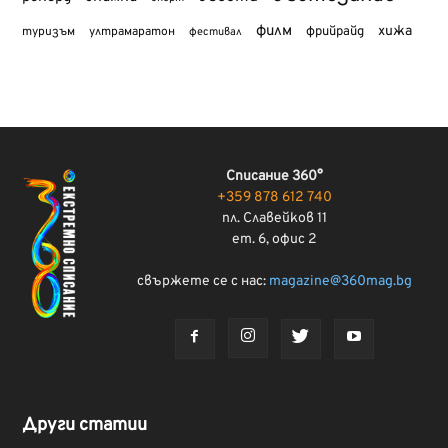
филм
хижа
туризъм
фрийрайд
ултрамаратон
фестивал
Списание 360°
+359 878 612 740
пл. Славейков 11
ет. 6, офис 2
свържете се с нас:
magazine@360mag.bg
Други статии