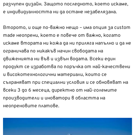
разчупен дизайн. Защото последното, което искаме,
е индивидуалността ни да остане незабелязана.
Второто, и още по-важно нещо – има опция за custom
made неопрени, което е повече от важно, когато
искаме втората ни кожа да ни приляга напълно и да не
ограничава по никакъв начин свободата на
движенията ни във и извън водата. Всеки един
продукт се изработва по поръчка от най-качествени
и високотехнологични материали, които се
съхраняват при специални условия и се обновяват на
всеки 3 до 6 месеца, директно от най-големите
производители и иноватори в областта на
неопреновите платове.