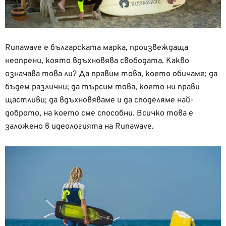
Runawave е българската марка, произвеждаща
неопрени, която вдъхновява свободата. Какво
означава това ли? Да правим това, което обичаме; да
бъдем различни; да търсим това, което ни прави
щастливи; да вдъхновяваме и да споделяме най-
доброто, на което сме способни. Всичко това е
заложено в идеологията на Runawave.