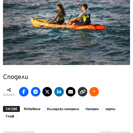
Сподели
SHARES
ТАГОВЕ
RUNaWave
български неопрени
Неопрен
парти
Сърф
предишна статия
Следваща статия