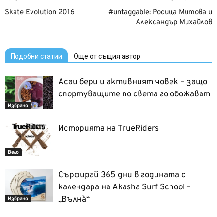
Skate Evolution 2016
#untaggable: Росица Митова и
Александър Михайлов
Подобни статии
Още от същия автор
Асаи бери и активният човек – защо
спортуващите по света го обожават
Избрано
Историята на TrueRiders
Вело
Сърфирай 365 дни в годината с
календара на Akasha Surf School –
„Вълнà“
Избрано