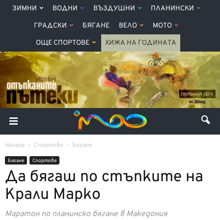
ЗИМНИ
ВОДНИ
ВЪЗДУШНИ
ПЛАНИНСКИ
ГРАДСКИ
БЯГАНЕ
ВЕЛО
МОТО
ОЩЕ СПОРТОВЕ
ХИЖА НА ГОДИНАТА
Начало
Спортове
Бягане
Бягане
Спортове
Да бягаш по стъпките на
Крали Марко
Маратон по планинско бягане в Македония