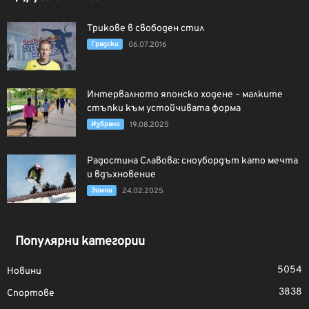
Трикове в свободен стил
Градски
06.07.2016
Интервалното японско ходене – малките
стъпки към устойчивата форма
Избрано
19.08.2025
Радостина Славова: сноубордът като мечта
и вдъхновение
Зимни
24.02.2025
Популярни категории
5054
Новини
3838
Спортове