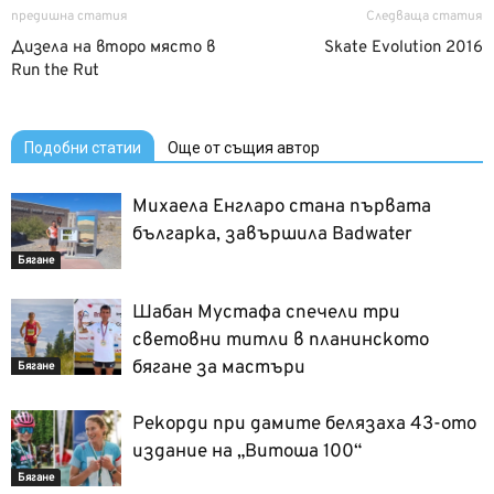
предишна статия
Следваща статия
Дизела на второ място в
Skate Evolution 2016
Run the Rut
Подобни статии
Още от същия автор
Михаела Енгларо стана първата
българка, завършила Badwater
Бягане
Шабан Мустафа спечели три
световни титли в планинското
бягане за мастъри
Бягане
Рекорди при дамите белязаха 43-ото
издание на „Витоша 100“
Бягане