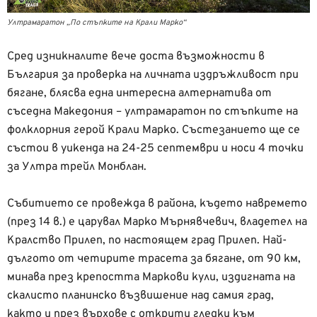
Ултрамаратон „По стъпките на Крали Марко“
Сред изникналите вече доста възможности в
България за проверка на личната издръжливост при
бягане, блясва една интересна алтернатива от
съседна Македония – ултрамаратон по стъпките на
фолклорния герой Крали Марко. Състезанието ще се
състои в уикенда на 24-25 септември и носи 4 точки
за Ултра трейл Монблан.
Събитието се провежда в района, където навремето
(през 14 в.) е царувал Марко Мърнявчевич, владетел на
Кралство Прилеп, по настоящем град Прилеп. Най-
дългото от четирите трасета за бягане, от 90 км,
минава през крепостта Маркови кули, издигната на
скалисто планинско възвишение над самия град,
както и през върхове с открити гледки към