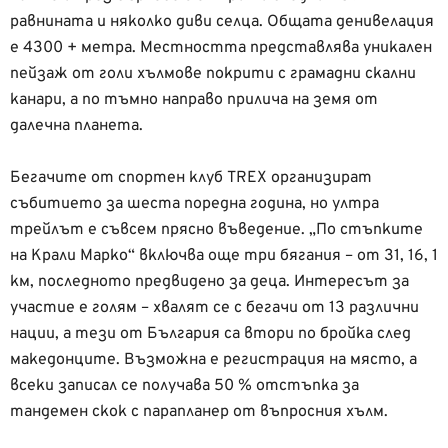
равнината и няколко диви селца. Общата денивелация
е 4300 + метра. Местността представлява уникален
пейзаж от голи хълмове покрити с грамадни скални
канари, а по тъмно направо прилича на земя от
далечна планета.
Бегачите от спортен клуб TREX организират
събитието за шеста поредна година, но ултра
трейлът е съвсем прясно въведение. „По стъпките
на Крали Марко“ включва още три бягания – от 31, 16, 1
км, последното предвидено за деца. Интересът за
участие е голям – хвалят се с бегачи от 13 различни
нации, а тези от България са втори по бройка след
македонците. Възможна е регистрация на място, а
всеки записал се получава 50 % отстъпка за
тандемен скок с парапланер от въпросния хълм.