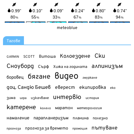
meteoblue
Тагове
Ски
Колоездене
Витоша
SCOTT
GARMIN
Сноуборд
алпинизъм
Сърф
Хижа на годината
видео
бягане
боровец
гмуркане
доц. Сандю Бешев
еверест
екипировка
еко
интервю
зима
изкачване
история
игра
катерене
маратон
метеорология
колело
намаление
парапланеризъм
планина
полезно
пътуване
прогноза за времето
прогноза
промоция