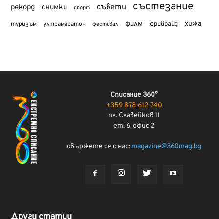
състезание
съвети
рекорд
снимки
спорт
филм
хижа
туризъм
фрийрайд
ултрамаратон
фестивал
Списание 360°
+359 878 612 740
пл. Славейков 11
ет. 6, офис 2
свържете се с нас:
magazine@360mag.bg
Други статии