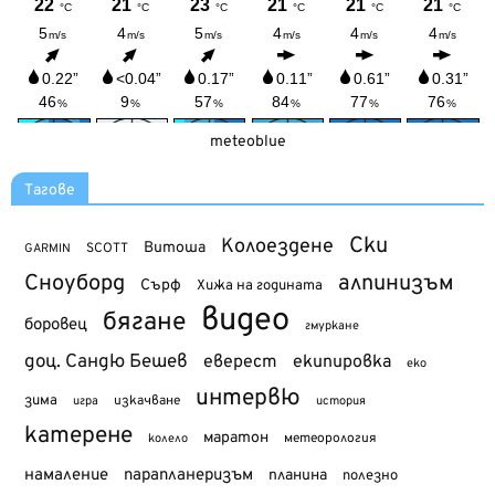
meteoblue
Тагове
Ски
Колоездене
Витоша
SCOTT
GARMIN
Сноуборд
алпинизъм
Сърф
Хижа на годината
видео
бягане
боровец
гмуркане
доц. Сандю Бешев
еверест
екипировка
еко
интервю
зима
изкачване
история
игра
катерене
маратон
метеорология
колело
намаление
парапланеризъм
планина
полезно