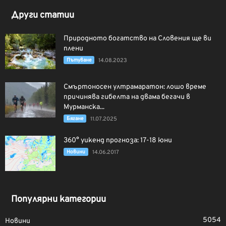
Други статии
Природното богатство на Словения ще ви
плени
Пътуване
14.08.2023
Смъртоносен ултрамаратон: лошо време
причинява гибелта на двама бегачи в
Мурманска...
Бягане
11.07.2025
360° уикенд прогноза: 17-18 юни
Новини
14.06.2017
Популярни категории
5054
Новини