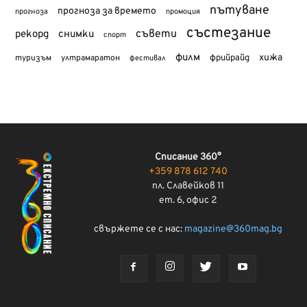
пътуване
прогноза за времето
прогноза
промоция
състезание
съвети
рекорд
снимки
спорт
филм
хижа
туризъм
фрийрайд
ултрамаратон
фестивал
Списание 360°
+359 878 612 740
пл. Славейков 11
ет. 6, офис 2
свържете се с нас:
magazine@360mag.bg