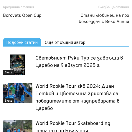
предишна статия
Следваща статия
Borovets Open Cup
Стани любимец на про
колоездач с Вело Линия
Подобни статии
Още от същия автор
Световният Руки Тур се завръща в
Царево на 9 август 2025 г.
Skate
World Rookie Tour sk8 2024: Диан
Петков и Цветелина Христова са
победителите от надпреварата в
Skate
Царево
World Rookie Tour Skateboarding
стигна и до България