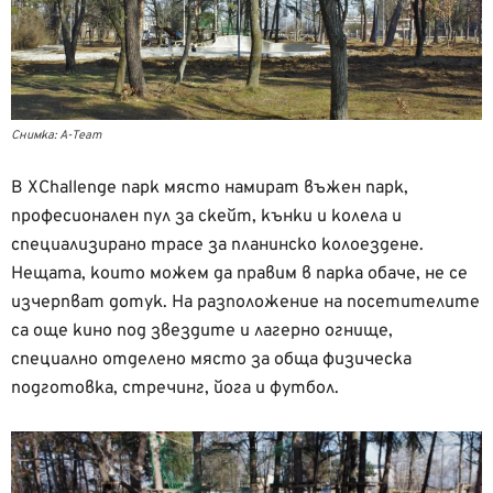
Снимка: A-Team
В XChallenge парк място намират въжен парк,
професионален пул за скейт, кънки и колела и
специализирано трасе за планинско колоездене.
Нещата, които можем да правим в парка обаче, не се
изчерпват дотук. На разположение на посетителите
са още кино под звездите и лагерно огнище,
специално отделено място за обща физическа
подготовка, стречинг, йога и футбол.