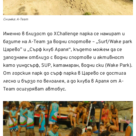
Снимка: А-Team
Именно в близост до XChallenge парка се намират и
базите на A-Team за водни спортове – „Surf/Wake park
Царево” и „Сърф клуб Арапя“, където можем да се
запознаем отблизо с водни спортове и активност
като уиндсърф, SUP, катамаран, водни ски (Wake Park).
От горския парк до сърф парка в Царево се достига
лесно и бързо по велоалея, а до клуба в Арапя от A-
Team осигуряват автобус.