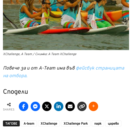
XChallenge, A Team / Снимка: A Team XChallenge
Повече за и от A-Team има във
фейсбук страницата
на отбора.
Сподели
SHARES
ТАГОВЕ
A-team
XChallenge
XChallenge Park
парк
царево