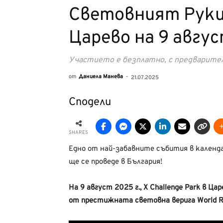
Световният Руки 
Царево на 9 авгус
Участието е безплатно, с предварител
от
Даниела Манева
-
21.07.2025
Сподели
SHARES
Едно от най-забавните събития в календ
ще се проведе в България!
На 9 август 2025 г., X Challenge Park в Ца
от престижната световна верига World Ro