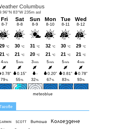
meteoblue
Тагове
Колоездене
Витоша
SCOTT
GARMIN