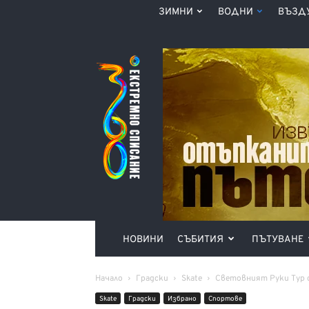
ЗИМНИ
ВОДНИ
ВЪЗД
Списание
360°
НОВИНИ
СЪБИТИЯ
ПЪТУВАНЕ
Начало
Градски
Skate
Световният Руки Тур с
Skate
Градски
Избрано
Спортове