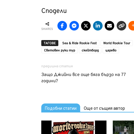
Сподели
SHARES
ТАГОВЕ
Sea & Ride Rookie Fest
World Rookie Tour
Световен руки тур
скейтборд
царево
предишна статия
Защо Джийни все още бяга бързо на 77
години?
Подобни статии
Още от същия автор