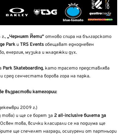
г.,
„Черният Йети“
отново спира на българското
nge Park
и
TRS Events
обещават еднодневен
о, енергия, музика и младежки дух.
та
Park Skateboarding
, като трасето представлява
и сред сенчестата борова гора на парка.
е възрастови категории:
декември 2009 г.)
д това) и ще се борят за
2 all-inclusive билета за
. Освен това, всички класирали се на подиума ще
брите ще спечелят награди, осигурени от партньори