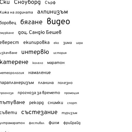
Ски
Сноуборд
Сърф
алпинизъм
Хижа на годината
видео
бягане
боровец
доц. Сандю Бешев
гмуркане
еверест
екипировка
зима
еко
игра
интервю
изкачване
история
катерене
маратон
колело
намаление
метеорология
парапланеризъм
планина
полезно
прогноза за времето
прогноза
промоция
пътуване
рекорд
снимки
спорт
състезание
съвети
туризъм
филм
фрийрайд
ултрамаратон
фестивал