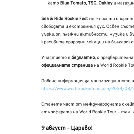
като
Blue Tomato, TSG, Oakley
и магази
Sea & Ride Rookie Fest
не е просто спортно
свободата и екстремния дух. Освен със
уъркшоп, плажни активности, музика и в
красивите природни локации на българско
Участието е
безплатно
, с предварителн
официалната страница
на World Rookie To
Повече информация за миналогодишното и
https://www.worldrookietour.com/2024/08/1
Станете част от международната скейт
атмосферата на World Rookie Tour – там,
9 август – Царево!