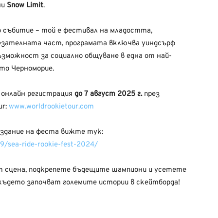
ни
Snow Limit
.
 събитие – той е фестивал на младостта,
тезателната част, програмата включва уиндсърф
ъзможност за социално общуване в една от най-
то Черноморие.
а онлайн регистрация
до 7 август 2025 г.
през
ur:
www.worldrookietour.com
здание на феста вижте тук:
9/sea-ride-rookie-fest-2024/
 сцена, подкрепете бъдещите шампиони и усетете
 където започват големите истории в скейтборда!