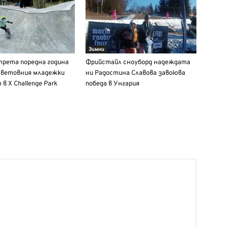
Зимни
трета поредна година
Фрийстайл сноуборд надеждата
световния младежки
ни Радостина Славова завоюва
в X Challenge Park
победа в Унгария