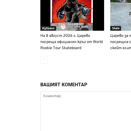
Избрано
Skate
На 8 август 2026 г. Царево
Царево за 
посреща официален кръг от World
посрещна 
Rookie Tour Skateboard
скейт елит 
ВАШИЯТ КОМЕНТАР