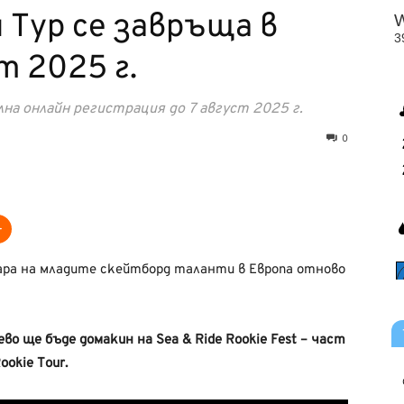
Тур се завръща в
т 2025 г.
на онлайн регистрация до 7 август 2025 г.
0
ара на младите скейтборд таланти в Европа отново
рево ще бъде домакин на Sea & Ride Rookie Fest – част
okie Tour.