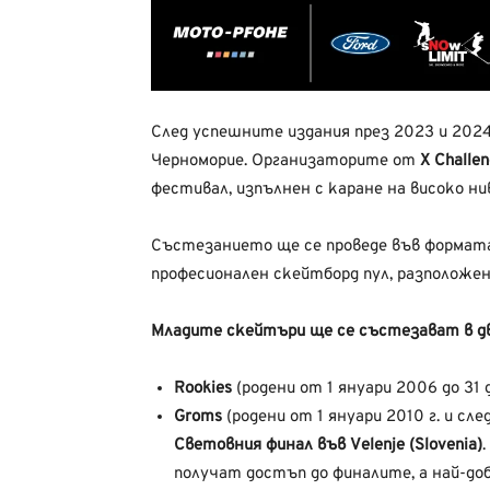
След успешните издания през 2023 и 2024 
Черноморие. Организаторите от
X Challe
фестивал, изпълнен с каране на високо нив
Състезанието ще се проведе във форма
професионален скейтборд пул, разположен
Младите скейтъри ще се състезават в дв
Rookies
(родени от 1 януари 2006 до 31 
Groms
(родени от 1 януари 2010 г. и сле
Световния финал във Velenje (Slovenia)
получат достъп до финалите, а най-до