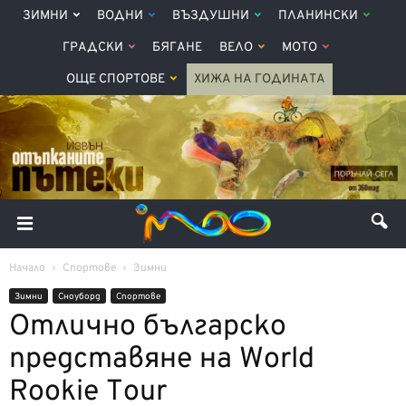
ЗИМНИ
ВОДНИ
ВЪЗДУШНИ
ПЛАНИНСКИ
ГРАДСКИ
БЯГАНЕ
ВЕЛО
МОТО
ОЩЕ СПОРТОВЕ
ХИЖА НА ГОДИНАТА
Начало
Спортове
Зимни
Зимни
Сноуборд
Спортове
Отлично българско
представяне на World
Rookie Tour