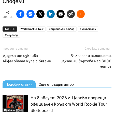
Сподели
SHARES
ТАГОВЕ
World Rookie Tour
национален отбор
слоупстайл
Сноуборд
предишна статия
Следваща статия
Дизела ще изкачва
Български алпинисти,
Айфеловата кула с бягане
изкачили върхове над 8000
метра
Подобни статии
Още от същия автор
На 8 август 2026 г. Царево посреща
официален кръг от World Rookie Tour
Skateboard
Избрано