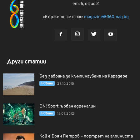
ет. 6, офис 2
свържете се с нас:
magazine@360mag.bg
Други статии
Без забрана за къмпингуване на Карадере
Новини
29.10.2015
ON! Sport: ърбан адреналин
Новини
16.09.2012
Кой е Боян Петров – портрет на алпиниста