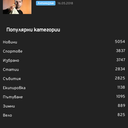
Алпинизъм
16.05.2018
Популярни категории
5054
Новини
3837
Спортове
3747
Избрано
2834
Статии
2825
Събития
1138
Екипировка
1095
Пътуване
889
Зимни
825
Вело