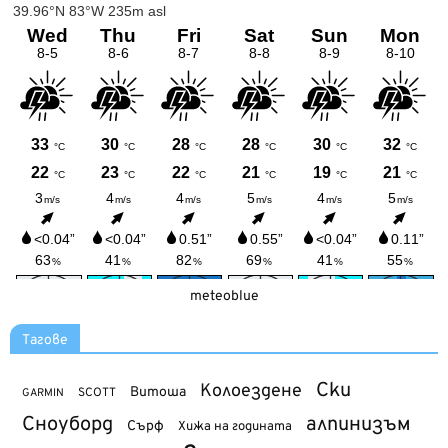
meteoblue
Тагове
Ски
Колоездене
Витоша
SCOTT
GARMIN
Сноуборд
алпинизъм
Сърф
Хижа на годината