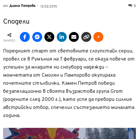
от
Диана Петрова
-
0
12.02.2015
Сподели
SHARES
Поредният старт от световните слоупстайл серии,
провел се в Румъния на 7 февруари, се оказа повече от
успешен за младите ни сноуборд надежди –
момчетата от Смолян и Пампорово окупираха
почетните стълбички. Камен Петров победи
безапелационно в своята възрастова група Grom
(родените след 2000 г.), като успя да пребори силния
австрийски отбор, спечелил състезанието миналата
година.