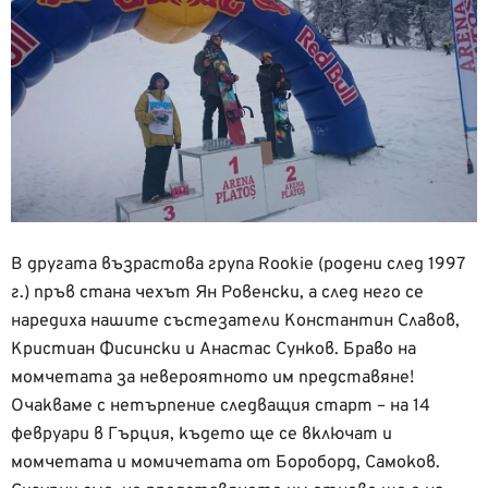
В другата възрастова група Rookie (родени след 1997
г.) пръв стана чехът Ян Ровенски, а след него се
наредиха нашите състезатели Константин Славов,
Кристиан Фисински и Анастас Сунков. Браво на
момчетата за невероятното им представяне!
Очакваме с нетърпение следващия старт – на 14
февруари в Гърция, където ще се включат и
момчетата и момичетата от Бороборд, Самоков.