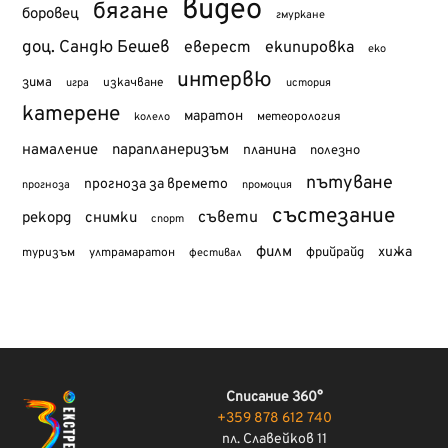
видео
бягане
боровец
гмуркане
доц. Сандю Бешев
еверест
екипировка
еко
интервю
зима
изкачване
история
игра
катерене
маратон
метеорология
колело
намаление
парапланеризъм
планина
полезно
пътуване
прогноза за времето
прогноза
промоция
състезание
съвети
рекорд
снимки
спорт
филм
хижа
туризъм
фрийрайд
ултрамаратон
фестивал
Списание 360°
+359 878 612 740
пл. Славейков 11