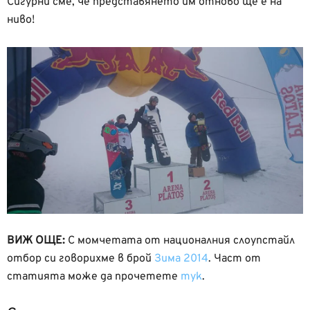
Сигурни сме, че представянето им отново ще е на
ниво!
ВИЖ ОЩЕ:
С момчетата от националния слоупстайл
отбор си говорихме в брой
Зима 2014
. Част от
статията може да прочетете
тук
.