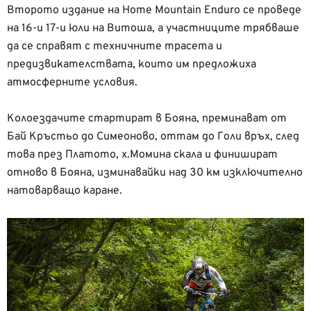
Второто издание на Home Mountain Enduro се проведе
на 16-и 17-и юли на Витоша, а участниците трябваше
да се справят с техничните трасета и
предизвикателствата, които им предложиха
атмосферните условия.
Колоездачите стартират в Бояна, преминават от
Бай Кръстьо до Симеоново, оттам до Голи връх, след
това през Платото, х.Момина скала и финишират
отново в Бояна, изминавайки над 30 км изключително
натоварващо каране.