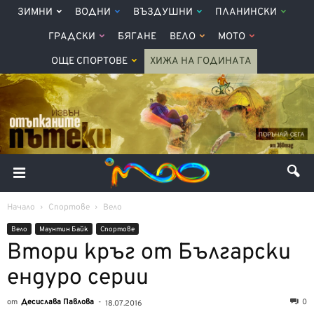
ЗИМНИ
ВОДНИ
ВЪЗДУШНИ
ПЛАНИНСКИ
ГРАДСКИ
БЯГАНЕ
ВЕЛО
МОТО
ОЩЕ СПОРТОВЕ
ХИЖА НА ГОДИНАТА
Начало
Спортове
Вело
Вело
Маунтин Байк
Спортове
Втори кръг от Български
ендуро серии
от
Десислава Павлова
-
0
18.07.2016