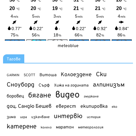
meteoblue
Тагове
Ски
Колоездене
Витоша
SCOTT
GARMIN
Сноуборд
алпинизъм
Сърф
Хижа на годината
видео
бягане
боровец
гмуркане
доц. Сандю Бешев
еверест
екипировка
еко
интервю
зима
изкачване
история
игра
катерене
маратон
метеорология
колело