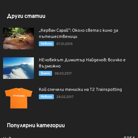
Други статии
„Керван Сарай”: Около света с кино за
пътешественици
Новини
07.01.2015
НЕчовекът Димитър Найденов: всичко е
възможно
Зимни
08.03.2017
Кой спечели тениски на T2 Trainspotting
Новини
28.02.2017
Популярни категории