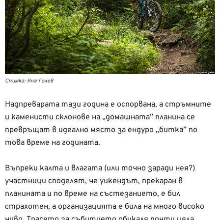
Снимка: Яне Голев
Надпреварата тази година е оспорвана, а стръмните
и каменисти склонове на „домашната” планина се
превръщат в идеално място за ендуро „битка” по
това време на годината.
Въпреки калта и влагата (или точно заради нея?)
участници споделят, че уикендът, прекаран в
планината и по време на състезанието, е бил
страхотен, а организацията е била на много високо
ниво. Трасето за събитието обикаля почти цяла