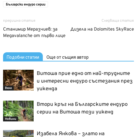
Български ендуро серии
предишна статия
Следваща статия
Станимир Меразчиев: за
Дизела на Dolomites SkyRace
Megavalanche от първо лице
Подобни статии
Още от същия автор
Витоша прие едно от най-трудните
и интересни ендуро състезания през
уикенда
Вело
Втори кръг на Българските ендуро
серии на Витоша този уикенд
Новини
Изабела Янкова – злато на