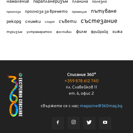
намаление
парапланеризъм
планина
полезно
пътуване
прогноза за времето
прогноза
промоция
състезание
съвети
рекорд
снимки
спорт
филм
хижа
туризъм
фрийрайд
ултрамаратон
фестивал
Списание 360°
+359 878 612 740
пл. Славейков 11
ет. 6, офис 2
свържете се с нас:
magazine@360mag.bg