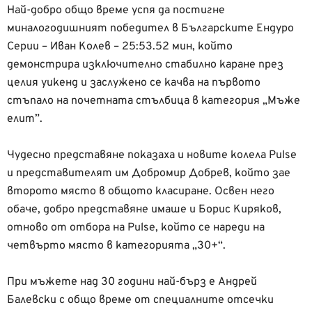
Най-добро общо време успя да постигне
миналогодишният победител в Българските Ендуро
Серии – Иван Колев – 25:53.52 мин, който
демонстрира изключително стабилно каране през
целия уикенд и заслужено се качва на първото
стъпало на почетната стълбица в категория „Мъже
елит”.
Чудесно представяне показаха и новите колела Pulse
и представителят им Добромир Добрев, който зае
второто място в общото класиране. Освен него
обаче, добро представяне имаше и Борис Киряков,
отново от отбора на Pulse, който се нареди на
четвърто място в категорията „30+“.
При мъжете над 30 години най-бърз е Андрей
Балевски с общо време от специалните отсечки