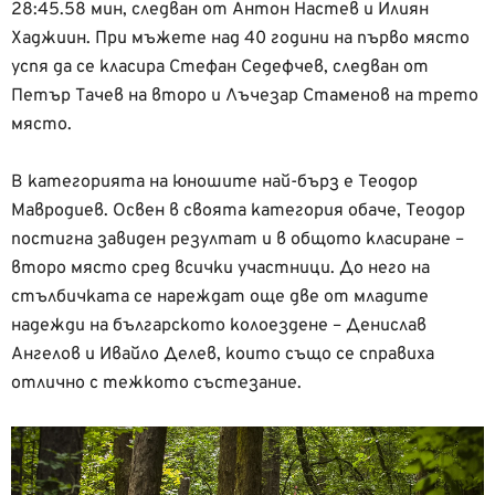
28:45.58 мин, следван от Антон Настев и Илиян
Хаджиин. При мъжете над 40 години на първо място
успя да се класира Стефан Седефчев, следван от
Петър Тачев на второ и Лъчезар Стаменов на трето
място.
В категорията на юношите най-бърз е Теодор
Мавродиев. Освен в своята категория обаче, Теодор
постигна завиден резултат и в общото класиране –
второ място сред всички участници. До него на
стълбичката се нареждат още две от младите
надежди на българското колоездене – Денислав
Ангелов и Ивайло Делев, които също се справиха
отлично с тежкото състезание.