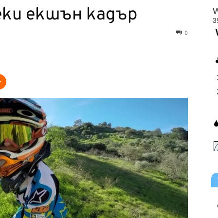
еки екшън кадър
0