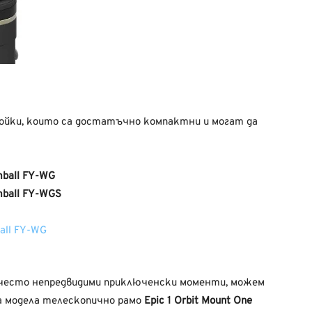
тойки, които са достатъчно компактни и могат да
ball FY-WG
mball FY-WGS
 често непредвидими приключенски моменти, можем
а модела телескопично рамо
Epic 1 Orbit Mount One