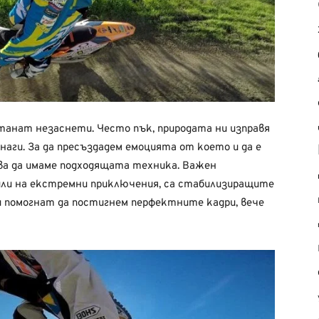
танат незаснети. Често пък, природата ни изправя
инаги. За да пресъздадем емоцията от което и да е
бва да имаме подходящата техника. Важен
или на екстремни приключения, са стабилизиращите
и помогнат да постигнем перфектните кадри, вече