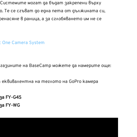
. Системите могат да бъдат закрепени върху
. Те се сгъват до една пета от дължината си,
енасяне в раница, а за сглобяването им не се
агазините на BaseCamp можете да намерите още:
еквивалентна на теглото на GoPro камера
 за FY-G4S
 за FY-WG