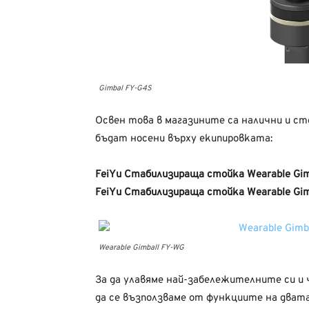
Gimbal FY-G4S
Освен това в магазините са налични и с
бъдат носени върху екипировката:
FeiYu Стабилизираща стойка Wearable Gim
FeiYu Стабилизираща стойка Wearable Gi
Wearable Gimball FY-WG
За да улавяме най-забележителните си и
да се възползваме от функциите на дват