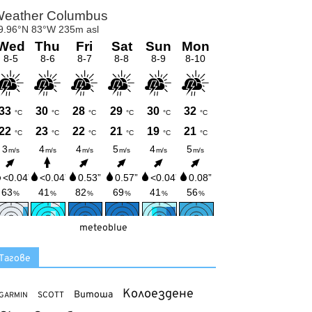
meteoblue
Тагове
Колоездене
Витоша
SCOTT
GARMIN