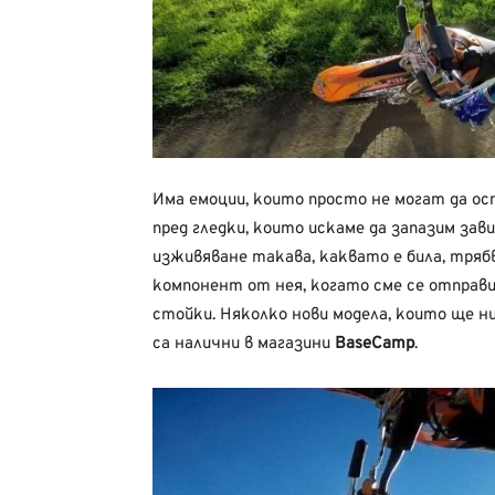
Има емоции, които просто не могат да ос
пред гледки, които искаме да запазим зав
изживяване такава, каквато е била, тря
компонент от нея, когато сме се отправ
стойки. Няколко нови модела, които ще н
са налични в магазини
BaseCamp
.