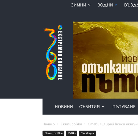
ЗИМНИ
ВОДНИ
ВЪЗД
Списание
360°
НОВИНИ
СЪБИТИЯ
ПЪТУВАНЕ
Начало
Екипировка
Стабилизирай всеки екшън
Екипировка
Ревю
Селекция