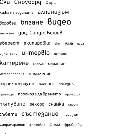
Ски
Сноуборд
Сърф
алпинизъм
Хижа на годината
видео
бягане
боровец
доц. Сандю Бешев
гмуркане
еверест
екипировка
зима
еко
игра
интервю
изкачване
история
катерене
маратон
колело
намаление
метеорология
парапланеризъм
планина
полезно
прогноза за времето
прогноза
промоция
пътуване
рекорд
снимки
спорт
състезание
съвети
туризъм
филм
фрийрайд
ултрамаратон
фестивал