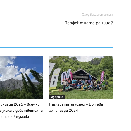
Следваща статия
Перфектната раница?
Избрано
иниада 2025 – всички
Нагласата за успех – Ботева
разлики с действителни
алпиниада 2024
ития са възможни