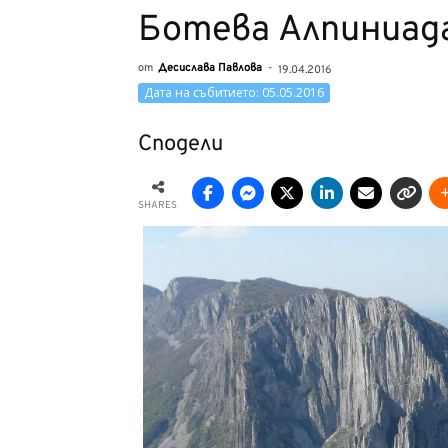
Ботева Алпиниад
от
Десислава Павлова
-
19.04.2016
Дата на събитието: 05.05.2016
Сподели
SHARES