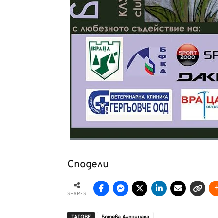
Сподели
SHARES
ТАГОВЕ
Ботева Алпиниада