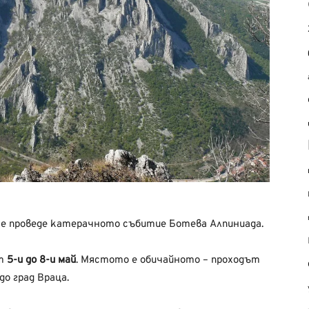
 се проведе катерачното събитие Ботева Алпиниада.
от
5-и до 8-и май
. Мястото е обичайното – проходът
о град Враца.