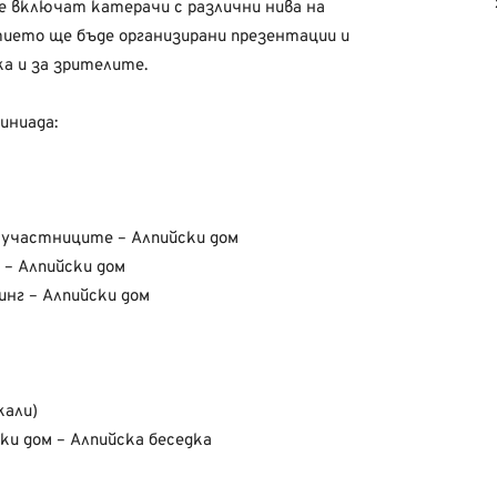
е включат катерачи с различни нива на
тието ще бъде организирани презентации и
а и за зрителите.
иниада:
а участниците – Алпийски дом
 – Алпийски дом
инг – Алпийски дом
кали)
ски дом – Алпийска беседка