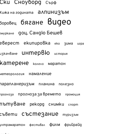
Ски
Сноуборд
Сърф
алпинизъм
Хижа на годината
видео
бягане
боровец
доц. Сандю Бешев
гмуркане
еверест
екипировка
зима
еко
игра
интервю
изкачване
история
катерене
маратон
колело
намаление
метеорология
парапланеризъм
планина
полезно
прогноза за времето
прогноза
промоция
пътуване
рекорд
снимки
спорт
състезание
съвети
туризъм
филм
фрийрайд
ултрамаратон
фестивал