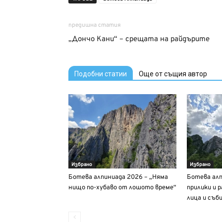
предишна статия
„Дончо Кани“ – срещата на райдърите
Подобни статии
Още от същия автор
Избрано
Избрано
Ботева алпиниада 2026 – „Няма
Ботева алп
нищо по-хубаво от лошото време“
прилики и 
лица и съб