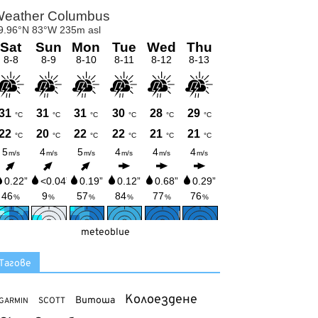
meteoblue
Тагове
Колоездене
Витоша
SCOTT
GARMIN