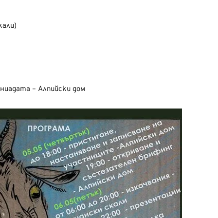
кали)
иниадата – Алпийски дом