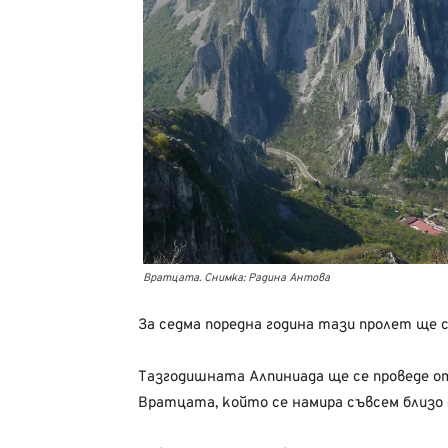
Вратцата. Снимка: Радина Антова
За седма поредна година тази пролет ще
Тазгодишната Алпиниада ще се проведе 
Вратцата, който се намира съвсем близо д