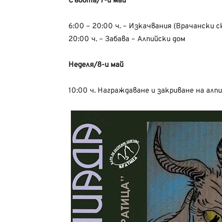
Събота/7-и май
6:00 – 20:00 ч. – Изкачвания (Врачански с
20:00 ч. – Забава – Алпийски дом
Неделя/8-и май
10:00 ч. Награждаване и закриване на алп