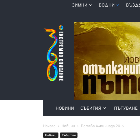
ЗИМНИ
ВОДНИ
ВЪЗД
Списание
360°
НОВИНИ
СЪБИТИЯ
ПЪТУВАНЕ
Начало
Новини
Ботева Алпиниада 2016
Новини
Събития