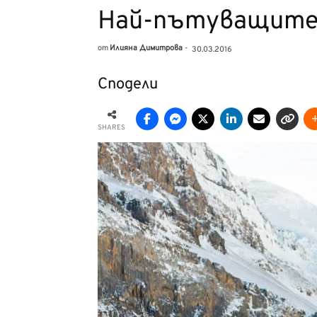
Най-пътуващите 
от
Илияна Димитрова
-
30.03.2016
Сподели
SHARES