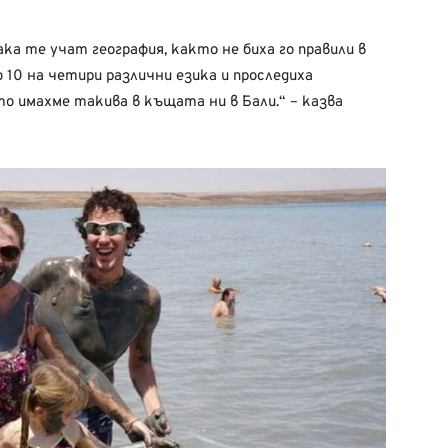
ка те учат география, както не биха го правили в
о 10 на четири различни езика и проследиха
о имахме такива в къщата ни в Бали.“ – казва