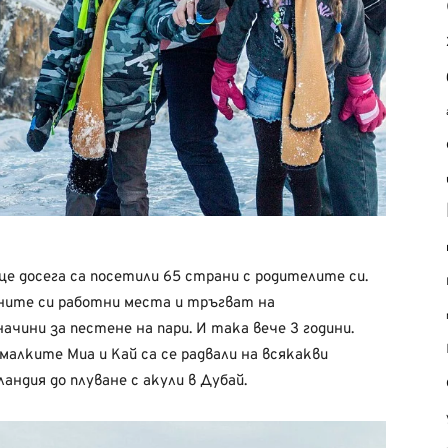
е досега са посетили 65 страни с родителите си.
ените си работни места и тръгват на
чини за пестене на пари. И така вече 3 години.
алките Миа и Кай са се радвали на всякакви
андия до плуване с акули в Дубай.