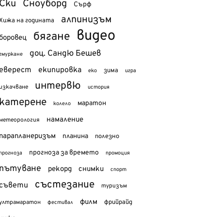
Ски
Сноуборд
Сърф
алпинизъм
Хижа на годината
видео
бягане
боровец
доц. Сандю Бешев
гмуркане
еверест
екипировка
зима
еко
игра
интервю
изкачване
история
катерене
маратон
колело
намаление
метеорология
парапланеризъм
планина
полезно
прогноза за времето
прогноза
промоция
пътуване
рекорд
снимки
спорт
състезание
съвети
туризъм
филм
фрийрайд
ултрамаратон
фестивал