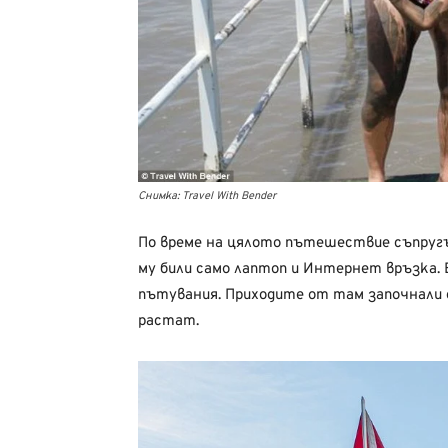
Снимка: Travel With Bender
По време на цялото пътешествие съпругъ
му били само лаптоп и Интернет връзка. 
пътувания. Приходите от там започнали д
растат.