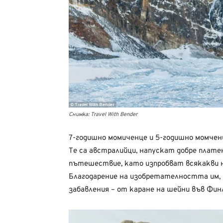
Снимка: Travel With Bender
7-годишно момиченце и 5-годишно момченц
Те са австралийци, напускат добре плат
пътешествие, като изпробват всякакви на
Благодарение на изобретателността им, м
забавления – от каране на шейни във Финл