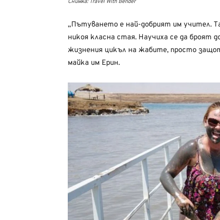
Снимка: Travel With Bender
„Пътуването е най-добрият им учител. Та
никоя класна стая. Научиха се да броят д
жизнения цикъл на жабите, просто защот
майка им Ерин.