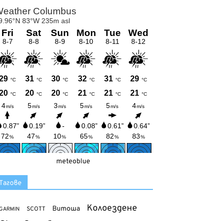
meteoblue
Тагове
Колоездене
Витоша
SCOTT
GARMIN