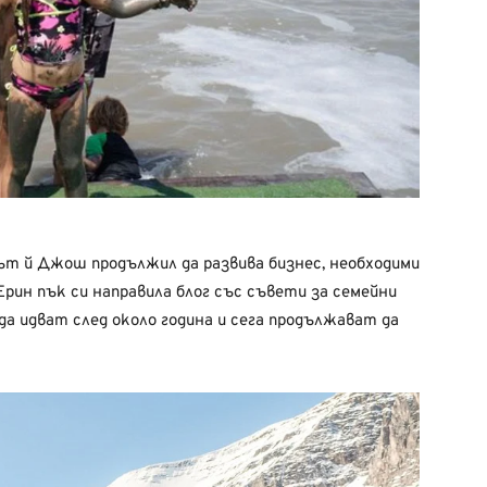
т й Джош продължил да развива бизнес, необходими
Ерин пък си направила блог със съвети за семейни
а идват след около година и сега продължават да