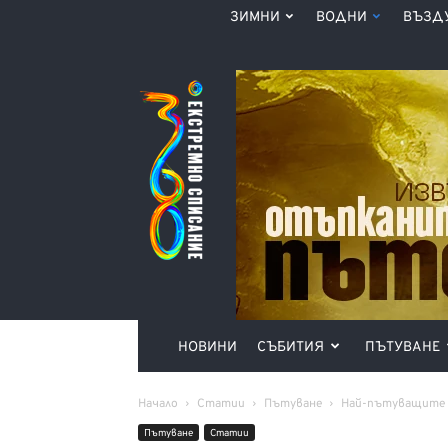
ЗИМНИ
ВОДНИ
ВЪЗД
Списание
360°
НОВИНИ
СЪБИТИЯ
ПЪТУВАНЕ
Начало
Статии
Пътуване
Най-пътуващите д
Пътуване
Статии